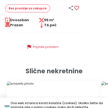


Bez provizije
za zakupce
Dvosoban
55 m²
Prazan
TA peć
flag
Prijavite problem
Slične nekretnine
ID 71619
ID
Ova web stranica koristi kolačiće (cookies). Ukoliko želite da
saznate više o pojmu cookies i kako da ih isključite,