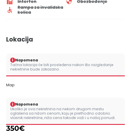
Interfon
Obezbeđenje
Rampa za invalidska
kolica
Lokacija
i
Napomena
Tačna lokacija će biti prosleđena nakon što razgledanje
nekretnine bude zakazano.
Map
i
Napomena
Ukoliko je ova nekretnina na nekom drugom mestu
oglašena sa nižom cenom, koju je prethodno odobrio
vlasnik nekretnine, niža cena takođe važi i u našoj ponudi.
350
€