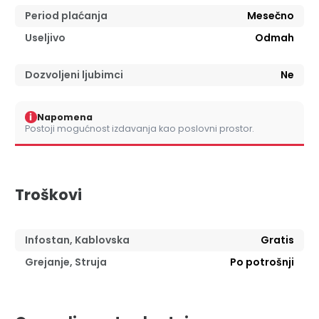
Period plaćanja
Mesečno
Useljivo
Odmah
Dozvoljeni ljubimci
Ne
i
Napomena
Postoji mogućnost izdavanja kao poslovni prostor.
Troškovi
Infostan, Kablovska
Gratis
Grejanje, Struja
Po potrošnji