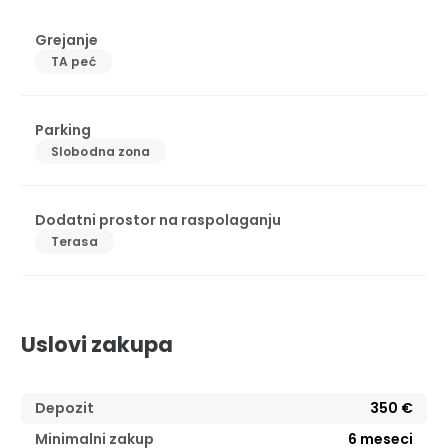
Grejanje
TA peć
Parking
Slobodna zona
Dodatni prostor na raspolaganju
Terasa
Uslovi zakupa
Depozit
350 €
Minimalni zakup
6
meseci