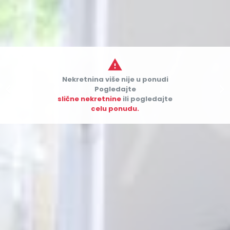

Nekretnina više nije u ponudi


Pogledajte
slične nekretnine
ili pogledajte
celu ponudu.