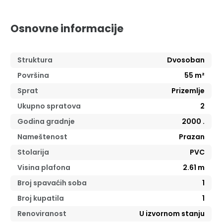
Osnovne informacije
Struktura
Dvosoban
Površina
55
m²
Sprat
Prizemlje
Ukupno spratova
2
Godina gradnje
2000
.
Nameštenost
Prazan
Stolarija
PVC
Visina plafona
2.61
m
Broj spavaćih soba
1
Broj kupatila
1
Renoviranost
U izvornom stanju