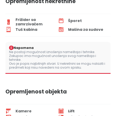
Opremljenost nekretnine
Frižider sa
Šporet
zamrzivačem
Tuš kabina
Mašina za sudove
i
Napomena
Ne postoji mogućnost iznošenja nameštaja i tehnike.
Zakupac ima mogućnost unošenja svog nameštaja i
tehnike.
Ovo je popis najbitnijih stvari. U nekretnini se mogu nalaziti i
predmeti koji nisu navedeni na ovom spisku.
Opremljenost objekta
Kamere
Lift