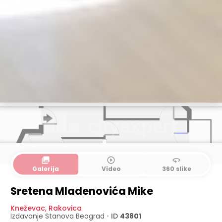
collections
play_circle_outline
360
Galerija
Video
360 slike
Sretena Mladenovića Mike
Kneževac
,
Rakovica
Izdavanje Stanova
Beograd
•
ID
43801