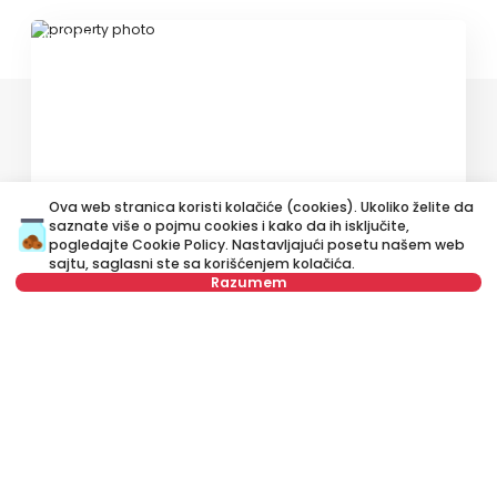
ID 75652
Ova web stranica koristi kolačiće (cookies). Ukoliko želite da
280 €
saznate više o pojmu cookies i kako da ih isključite,
Izdavanje
•
Lokal
pogledajte
Cookie Policy
. Nastavljajući posetu našem web
sajtu, saglasni ste sa korišćenjem kolačića.
Stevana Brakusa, Čukarica
Razumem
22 m²
Ostalo
Prazan
Nije u ponudi
Izdavanje stanova Beograd, Srbija, Čukarica, Banovo brdo, Visoka:
Izdavanje Prazan Ostalo Lokal od 65 m² za 350 €. Sve nekretnine