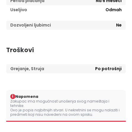
Period plaćanja
Na 6 meseci
Useljivo
Odmah
Dozvoljeni ljubimci
Ne
Troškovi
Grejanje, Struja
Po potrošnji
i
Napomena
Zakupac ima mogućnost unošenja svog nameštaja i
tehnike.
Ovo je popis najbitnijih stvari. U nekretnini se mogu nalaziti i
predmeti koji nisu navedeni na ovom spisku.