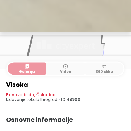
collections
play_circle_outline
360
Galerija
Video
360 slike
Visoka
Banovo brdo
,
Čukarica
Izdavanje Lokala
Beograd
•
ID
43900
Osnovne informacije