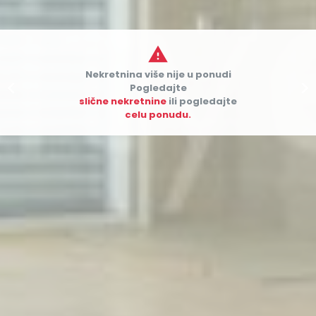

Nekretnina više nije u ponudi


Pogledajte
slične nekretnine
ili pogledajte
celu ponudu.