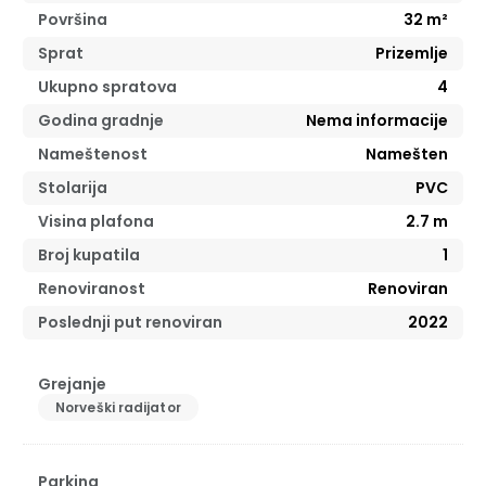
Površina
32
m²
Sprat
Prizemlje
Ukupno spratova
4
Godina gradnje
Nema informacije
Nameštenost
Namešten
Stolarija
PVC
Visina plafona
2.7
m
Broj kupatila
1
Renoviranost
Renoviran
Poslednji put renoviran
2022
Grejanje
Norveški radijator
Parking