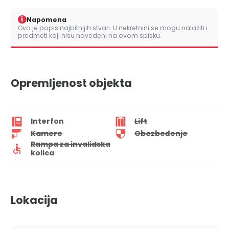
i
Napomena
Ovo je popis najbitnijih stvari. U nekretnini se mogu nalaziti i
predmeti koji nisu navedeni na ovom spisku.
Opremljenost objekta
Interfon
Lift
Kamere
Obezbeđenje
Rampa za invalidska
kolica
Lokacija