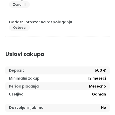
Zona III
Dodatni prostor na raspolaganju
Ostava
Uslovi zakupa
Depozit
500 €
Minimalni zakup
12
meseci
Period plaćanja
Mesečno
Useljivo
Odmah
Dozvoljeni ljubimci
Ne