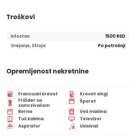
Troškovi
Infostan
1500 RSD
Grejanje, Struja
Po potrošnji
Opremljenost nekretnine
Francuski krevet
Krevet singl
Frižider sa
Šporet
zamrzivačem
Rerna
Veš mašina
Tuš kabina
Televizor
Aspirator
Usisivač