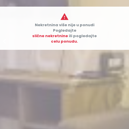

Nekretnina više nije u ponudi
Pogledajte
slične nekretnine
ili pogledajte


celu ponudu.