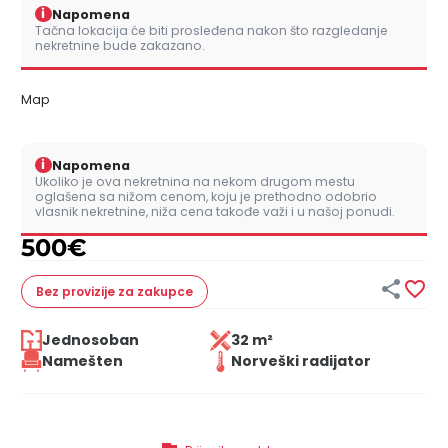
i
Napomena
Tačna lokacija će biti prosleđena nakon što razgledanje
nekretnine bude zakazano.
Map
i
Napomena
Ukoliko je ova nekretnina na nekom drugom mestu
oglašena sa nižom cenom, koju je prethodno odobrio
vlasnik nekretnine, niža cena takođe važi i u našoj ponudi.
500
€


Bez provizije
za zakupce
Jednosoban
32 m²
Namešten
Norveški radijator