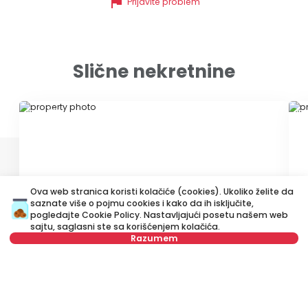
flag
Prijavite problem
Slične nekretnine
ID 34662
ID
Ova web stranica koristi kolačiće (cookies). Ukoliko želite da
saznate više o pojmu cookies i kako da ih isključite,
pogledajte
Cookie Policy
. Nastavljajući posetu našem web
550 €
5
sajtu, saglasni ste sa korišćenjem kolačića.
Izdavanje
•
Stan
Iz
Razumem
Kajmakčalanska, Vračar
Ml
Nije u ponudi
31 m²
Garsonjera
Namešten