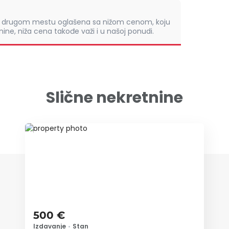
om drugom mestu oglašena sa nižom cenom, koju
ine, niža cena takođe važi i u našoj ponudi.
Slične nekretnine
ID 10465
500 €
Izdavanje
•
Stan