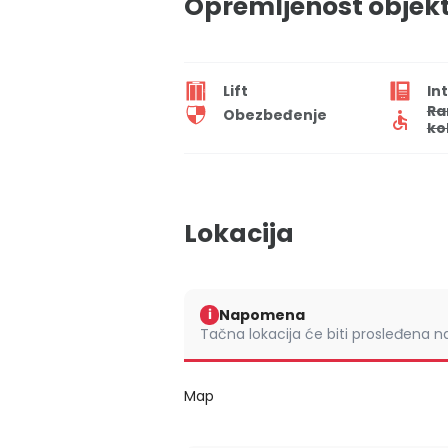
Opremljenost objek
Lift
In
Ra
Obezbeđenje
ko
Lokacija
Napomena
i
Tačna lokacija će biti prosleđena 
Map