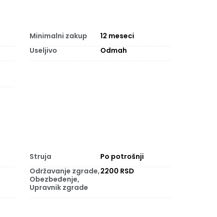
Minimalni zakup
12
meseci
Useljivo
Odmah
Struja
Po potrošnji
Održavanje zgrade,
2200 RSD
Obezbeđenje,
Upravnik zgrade