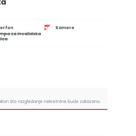
ta
terfon
Kamere
mpa za invalidska
lica
nakon što razgledanje nekretnine bude zakazano.