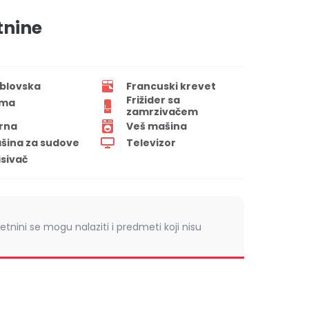
tnine
blovska
Francuski krevet
Frižider sa
ima
zamrzivačem
rna
Veš mašina
šina za sudove
Televizor
isivač
retnini se mogu nalaziti i predmeti koji nisu