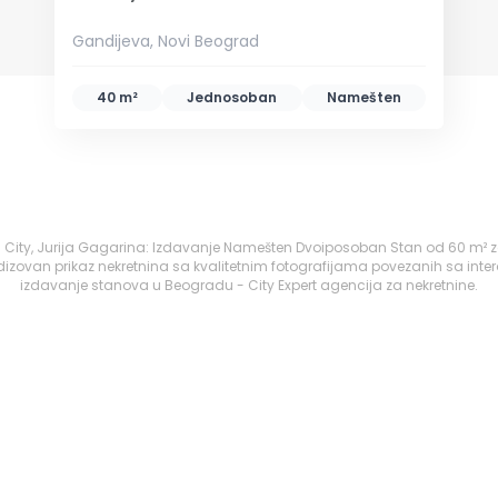
Gandijeva, Novi Beograd
40 m²
Jednosoban
Namešten
a City, Jurija Gagarina: Izdavanje Namešten Dvoiposoban Stan od 60 m² 
izovan prikaz nekretnina sa kvalitetnim fotografijama povezanih sa inte
izdavanje stanova u Beogradu - City Expert agencija za nekretnine.