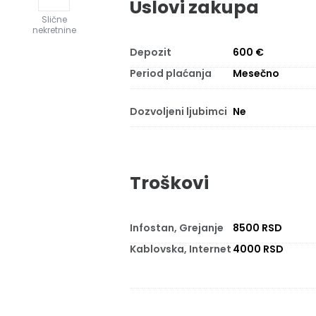
Uslovi zakupa
Slične
nekretnine
Depozit
600 €
Period plaćanja
Mesečno
Dozvoljeni ljubimci
Ne
Troškovi
Infostan, Grejanje
8500 RSD
Kablovska, Internet
4000 RSD