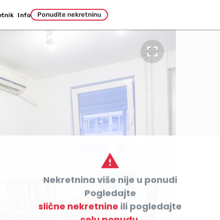
Ponudite nekretninu
etnik
Info


Nekretnina više nije u ponudi

Pogledajte
slične nekretnine
ili pogledajte
celu ponudu.