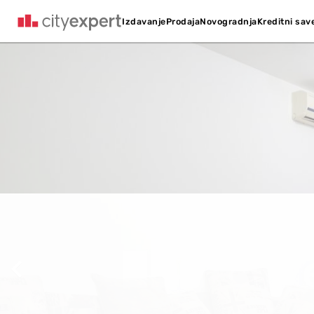
Kreditni sav
Izdavanje
Prodaja
Novogradnja
