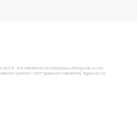
za 600 €. Sve nekretnine za izdavanje u Beogradu su sa
raktivnim planom i 360° prikazom nekretnine. Agencija za