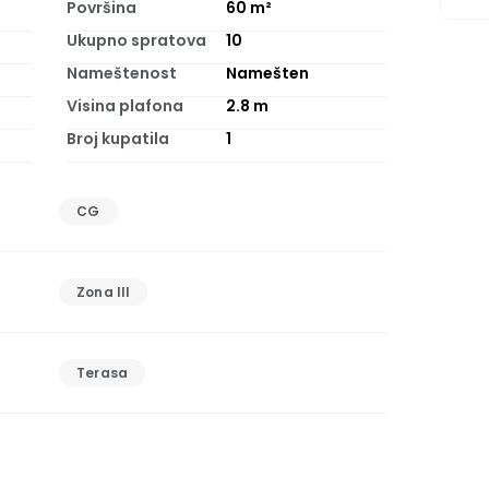
Površina
60
m²
Ukupno spratova
10
Nameštenost
Namešten
Visina plafona
2.8
m
Broj kupatila
1
CG
Zona III
Terasa