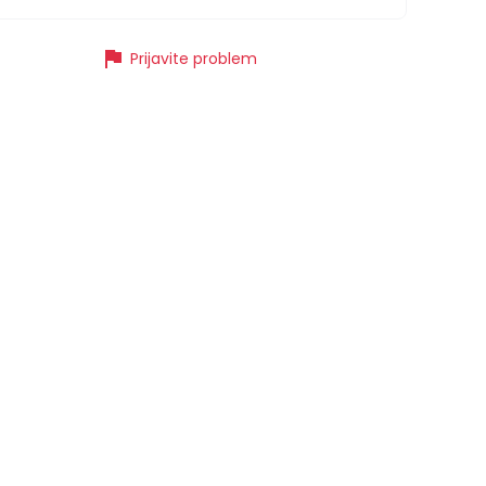
flag
Prijavite problem