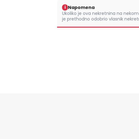
Napomena
i
Ukoliko je ova nekretnina na nek
je prethodno odobrio vlasnik nekretn