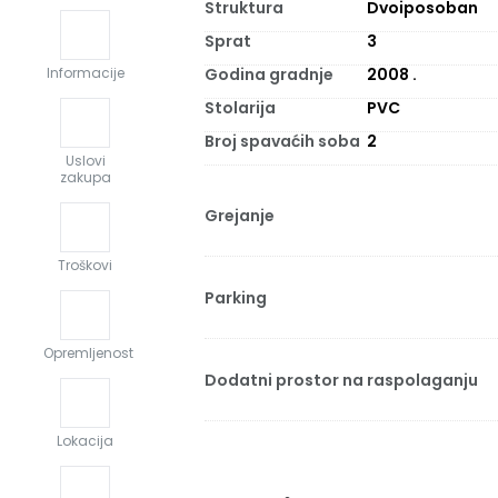
Struktura
Dvoiposoban
Sprat
3
Godina gradnje
2008
.
Informacije
Stolarija
PVC
Broj spavaćih soba
2
Uslovi
zakupa
Grejanje
Troškovi
Parking
Opremljenost
Dodatni prostor na raspolaganju
Lokacija