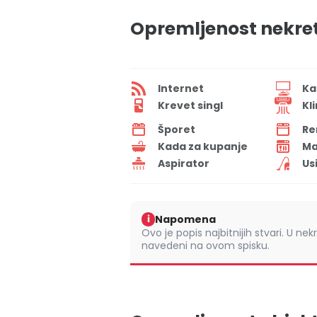
Opremljenost nekre
Internet
Ka
Krevet singl
Kl
Šporet
Re
Kada za kupanje
Ma
Aspirator
Us
Napomena
i
Ovo je popis najbitnijih stvari. U nek
navedeni na ovom spisku.