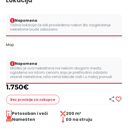
Lokacija
i
Napomena
Tačna lokacija će biti prosleđena nakon što razgledanje
nekretnine bude zakazano.
Map
i
Napomena
Ukoliko je ova nekretnina na nekom drugom mestu
oglašena sa nižom cenom, koju je prethodno odobrio
vlasnik nekretnine, niža cena takođe važi i u našoj ponudi.
1.750
€


Bez provizije
za zakupce
Petosoban i veći
200 m²
Namešten
EG na struju