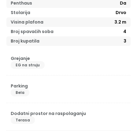
Penthaus
Da
Stolarija
Drvo
Visina plafona
3.2
m
Broj spavaćih soba
4
Broj kupatila
3
Grejanje
EG na struju
Parking
Bela
Dodatni prostor na raspolaganju
Terasa