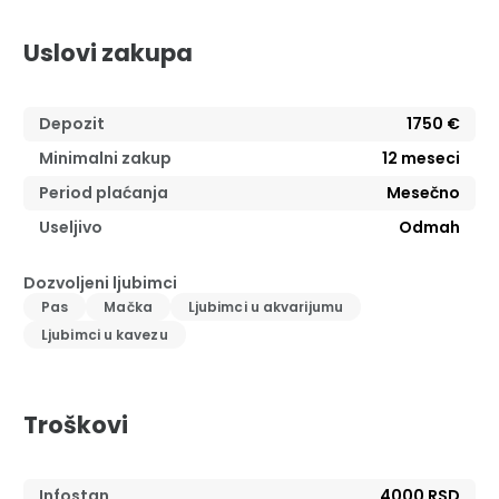
Uslovi zakupa
Depozit
1750 €
Minimalni zakup
12
meseci
Period plaćanja
Mesečno
Useljivo
Odmah
Dozvoljeni ljubimci
Pas
Mačka
Ljubimci u akvarijumu
Ljubimci u kavezu
Troškovi
Infostan
4000 RSD