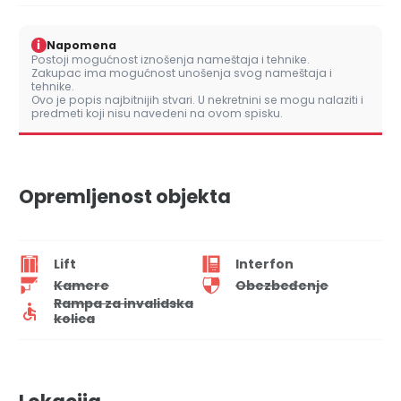
i
Napomena
Postoji mogućnost iznošenja nameštaja i tehnike.
Zakupac ima mogućnost unošenja svog nameštaja i
tehnike.
Ovo je popis najbitnijih stvari. U nekretnini se mogu nalaziti i
predmeti koji nisu navedeni na ovom spisku.
Opremljenost objekta
Lift
Interfon
Kamere
Obezbeđenje
Rampa za invalidska
kolica