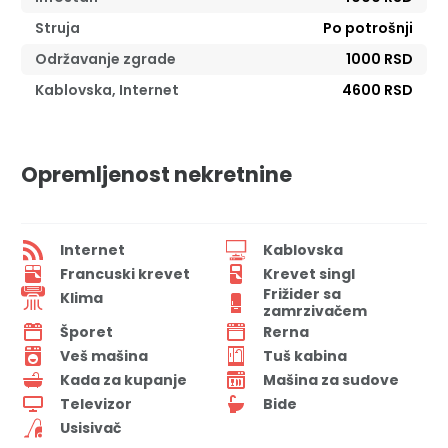
Struja
Po potrošnji
Održavanje zgrade
1000 RSD
Kablovska, Internet
4600 RSD
Opremljenost nekretnine
Internet
Kablovska
Francuski krevet
Krevet singl
Frižider sa
Klima
zamrzivačem
Šporet
Rerna
Veš mašina
Tuš kabina
Kada za kupanje
Mašina za sudove
Televizor
Bide
Usisivač