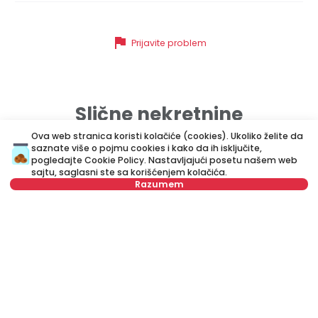
flag
Prijavite problem
Slične nekretnine
Ova web stranica koristi kolačiće (cookies). Ukoliko želite da
saznate više o pojmu cookies i kako da ih isključite,
ID 73500
ID 
pogledajte
Cookie Policy
. Nastavljajući posetu našem web
sajtu, saglasni ste sa korišćenjem kolačića.
Razumem
Izaberite datum
Obriši
Izaberite vreme
Obriši
1.500 €
2
Izdavanje
•
Stan
Iz
Tip stanara
Obriši
Venizelosova, Stari grad
Ca