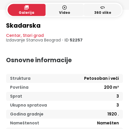
collections
play_circle_outline
360
Galerija
Video
360 slike
Skadarska
Centar
,
Stari grad
Izdavanje Stanova
Beograd
•
ID
52257
Osnovne informacije
Struktura
Petosoban i veći
Površina
200
m²
Sprat
3
Ukupno spratova
3
Godina gradnje
1920
.
Nameštenost
Namešten