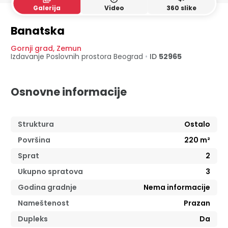
Galerija
Video
360 slike
Banatska
Gornji grad
,
Zemun
Izdavanje Poslovnih prostora
Beograd
•
ID
52965
Osnovne informacije
Struktura
Ostalo
Površina
220
m²
Sprat
2
Ukupno spratova
3
Godina gradnje
Nema informacije
Nameštenost
Prazan
Dupleks
Da