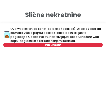
Slične nekretnine
Ova web stranica koristi kolačiće (cookies). Ukoliko želite da
ID 64925
ID
saznate više o pojmu cookies i kako da ih isključite,
pogledajte
Cookie Policy
. Nastavljajući posetu našem web
sajtu, saglasni ste sa korišćenjem kolačića.
Razumem
Izaberite datum
Obriši
900 €
7
Izaberite vreme
Obriši
Izdavanje
•
Poslovni prostor
Iz
Tip stanara
Obriši
Vrtlarska, Zemun
Si
57 m²
Ostalo
Prazan
Broj stanara
Obriši
Zakažite gledanje