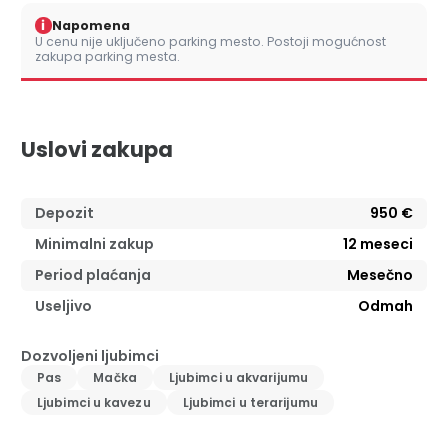
i
Napomena
U cenu nije uključeno parking mesto. Postoji mogućnost
zakupa parking mesta.
Uslovi zakupa
Depozit
950 €
Minimalni zakup
12
meseci
Period plaćanja
Mesečno
Useljivo
Odmah
Dozvoljeni ljubimci
Pas
Mačka
Ljubimci u akvarijumu
Ljubimci u kavezu
Ljubimci u terarijumu