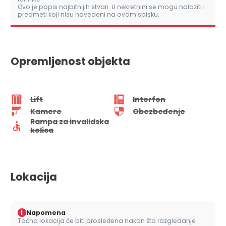
Ovo je popis najbitnijih stvari. U nekretnini se mogu nalaziti i
predmeti koji nisu navedeni na ovom spisku.
Opremljenost objekta
Lift
Interfon
Kamere
Obezbeđenje
Rampa za invalidska
kolica
Lokacija
i
Napomena
Tačna lokacija će biti prosleđena nakon što razgledanje