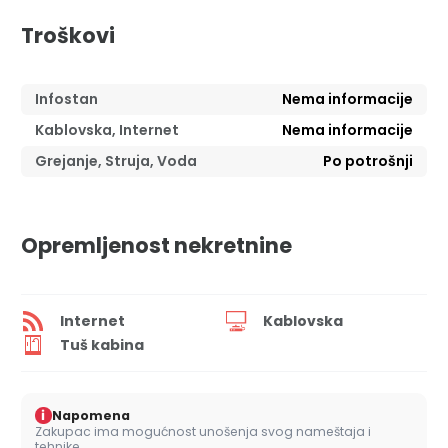
Troškovi
Infostan
Nema informacije
Kablovska, Internet
Nema informacije
Grejanje, Struja, Voda
Po potrošnji
Opremljenost nekretnine
Internet
Kablovska
Tuš kabina
i
Napomena
Zakupac ima mogućnost unošenja svog nameštaja i
tehnike.