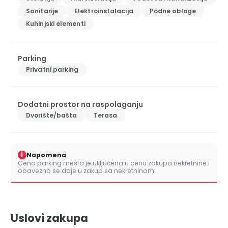
Sanitarije
Elektroinstalacija
Podne obloge
Kuhinjski elementi
Parking
Privatni parking
Dodatni prostor na raspolaganju
Dvorište/bašta
Terasa
i
Napomena
Cena parking mesta je uključena u cenu zakupa nekretnine i
obavezno se daje u zakup sa nekretninom.
Uslovi zakupa