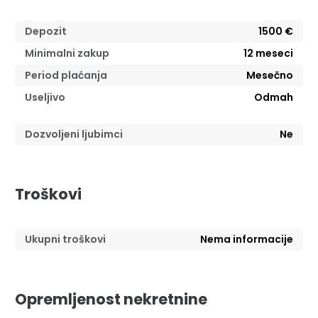
Depozit
1500 €
Minimalni zakup
12
meseci
Period plaćanja
Mesečno
Useljivo
Odmah
Dozvoljeni ljubimci
Ne
Troškovi
Ukupni troškovi
Nema informacije
Opremljenost nekretnine