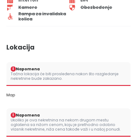
Interfon
Lift
Kamere
Obezbeđenje
Rampa za invalidska
kolica
Lokacija
i
Napomena
Tačna lokacija će biti prosleđena nakon što razgledanje
nekretnine bude zakazano.
Map
i
Napomena
Ukoliko je ova nekretnina na nekom drugom mestu
oglašena sa nižom cenom, koju je prethodno odobrio
vlasnik nekretnine, niža cena takođe važi i u našoj ponudi.