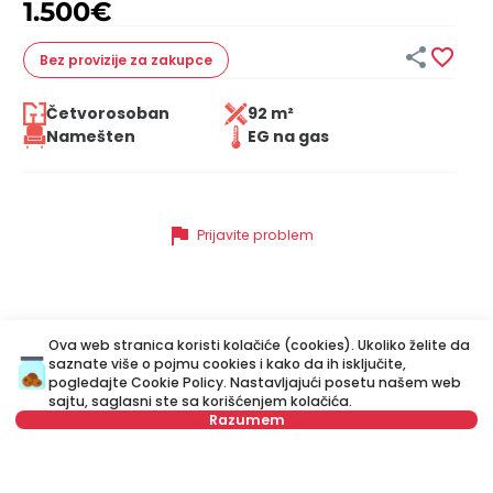
1.500
€


Bez provizije
za zakupce
Četvorosoban
92 m²
Namešten
EG na gas
flag
Prijavite problem
Slične nekretnine
Ova web stranica koristi kolačiće (cookies). Ukoliko želite da
saznate više o pojmu cookies i kako da ih isključite,
pogledajte
Cookie Policy
. Nastavljajući posetu našem web
sajtu, saglasni ste sa korišćenjem kolačića.
ID 28415
ID
Razumem
Izaberite datum
Obriši