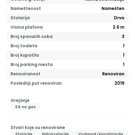
Nameštenost
Namešten
Stolarija
Drvo
Visina plafona
2.6
m
Broj spavaćih soba
3
Broj toaleta
1
Broj kupatila
1
Broj parking mesta
1
Renoviranost
Renoviran
Poslednji put renoviran
2019
Grejanje
EG na gas
Stvari koje su renovirane
Stolarija
Hidroizolacija
Vodovod i kanalizacija