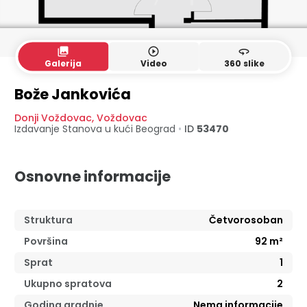
collections
play_circle_outline
360
Galerija
Video
360 slike
PR
1. sprat
Bože Jankovića
Donji Voždovac
,
Voždovac
Izdavanje Stanova u kući
Beograd
•
ID
53470
Osnovne informacije
Struktura
Četvorosoban
Površina
92
m²
Sprat
1
Ukupno spratova
2
Godina gradnje
Nema informacije