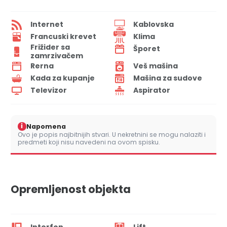
Internet
Kablovska
Francuski krevet
Klima
Frižider sa
Šporet
zamrzivačem
Rerna
Veš mašina
Kada za kupanje
Mašina za sudove
Televizor
Aspirator
i
Napomena
Ovo je popis najbitnijih stvari. U nekretnini se mogu nalaziti i
predmeti koji nisu navedeni na ovom spisku.
Opremljenost objekta