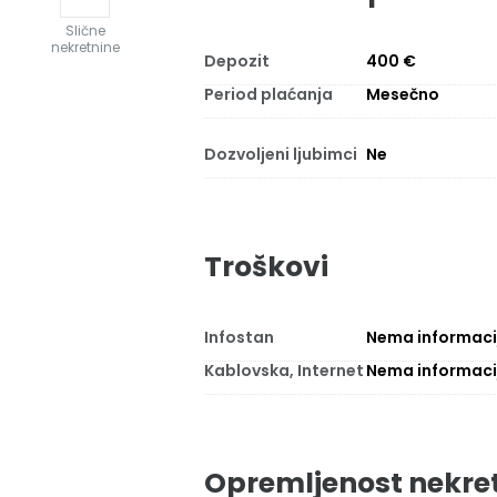
Slične
nekretnine
Depozit
400 €
Period plaćanja
Mesečno
Dozvoljeni ljubimci
Ne
Troškovi
Infostan
Nema informaci
Kablovska, Internet
Nema informaci
Opremljenost nekre