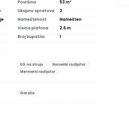
Površina
53
m²
e
Ukupno spratova
2
je
Nameštenost
Namešten
Visina plafona
2.6
m
Broj kupatila
1
EG na struju
Norveški radijator
Mermerni radijator
Garaža