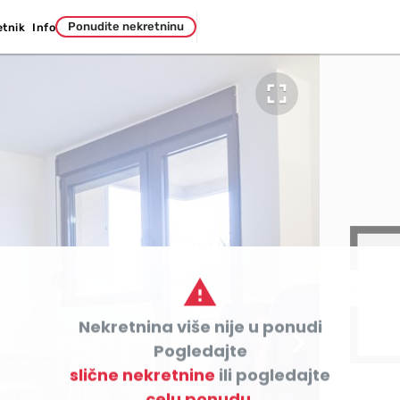
Ponudite nekretninu
etnik
Info


Nekretnina više nije u ponudi

Pogledajte
slične nekretnine
ili pogledajte
celu ponudu.