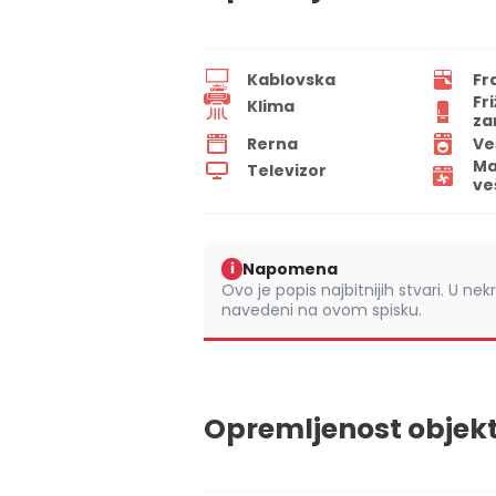
Kablovska
Fr
Fr
Klima
za
Rerna
Ve
Ma
Televizor
ve
Napomena
i
Ovo je popis najbitnijih stvari. U nek
navedeni na ovom spisku.
Opremljenost objek