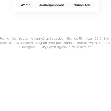
42 m²
Jednoiposoban
Namešten
 Franje Krča: Izdavanje Namešten Dvosoban Stan od 53 m² za 400 €. Sve n
retnina sa kvalitetnim fotografijama povezanih sa interaktivnim planom 
u Beogradu - City Expert agencija za nekretnine.