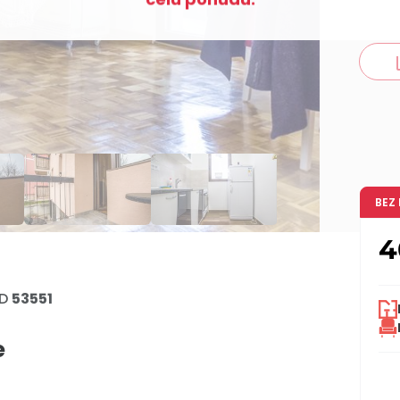
co
BEZ
4
D
53551
e