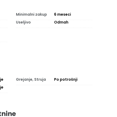
Minimalni zakup
6
meseci
Useljivo
Odmah
je
Grejanje, Struja
Po potrošnji
je
tnine