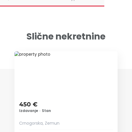
Slične nekretnine
ID 79649
450 €
Izdavanje
•
Stan
Crnogorska, Zemun