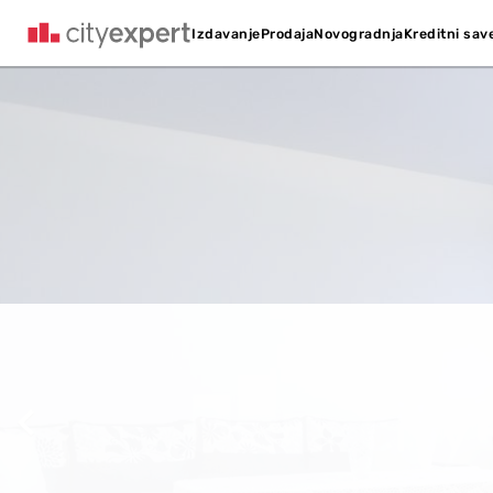
Kreditni sav
Izdavanje
Prodaja
Novogradnja
