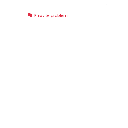
flag
Prijavite problem