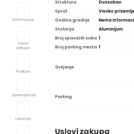
Struktura
Dvosoban
Sprat
Visoko prizemlj
Godina gradnje
Nema informaci
Informacije
Stolarija
Aluminijum
Broj spavaćih soba
1
Uslovi
Broj parking mesta
1
zakupa
Grejanje
Troškovi
Opremljenost
Parking
Lokacija
Uslovi zakupa