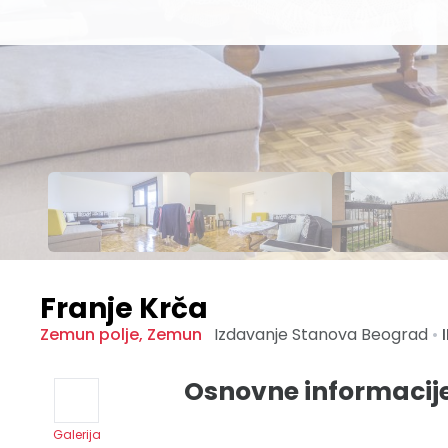
Franje Krča
Zemun polje
,
Zemun
Izdavanje Stanova
Beograd
•
I
Osnovne informacij
Galerija