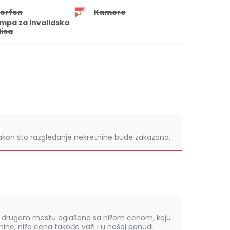
terfon
Kamere
mpa za invalidska
lica
nakon što razgledanje nekretnine bude zakazano.
om drugom mestu oglašena sa nižom cenom, koju
ine, niža cena takođe važi i u našoj ponudi.