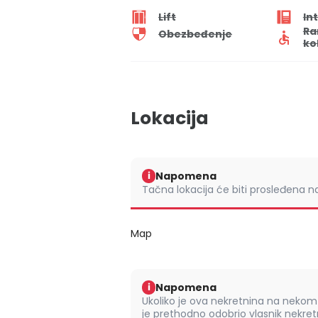
Lift
In
Ra
Obezbeđenje
ko
Lokacija
Napomena
i
Tačna lokacija će biti prosleđena 
Map
Napomena
i
Ukoliko je ova nekretnina na nek
je prethodno odobrio vlasnik nekretn