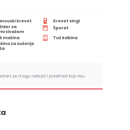
ancuski krevet
Krevet singl
ižider sa
Šporet
mrzivačem
š mašina
Tuš kabina
šina za sušenje
ša
retnini se mogu nalaziti i predmeti koji nisu
ta