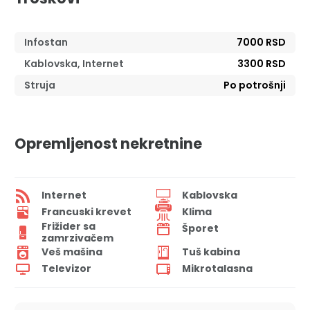
Infostan
7000 RSD
Kablovska, Internet
3300 RSD
Struja
Po potrošnji
Opremljenost nekretnine
Internet
Kablovska
Francuski krevet
Klima
Frižider sa
Šporet
zamrzivačem
Veš mašina
Tuš kabina
Televizor
Mikrotalasna