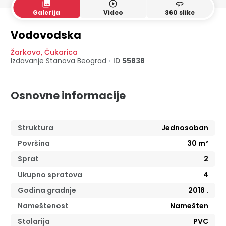
collections
play_circle_outline
360
Galerija
Video
360 slike
Vodovodska
Žarkovo
,
Čukarica
Izdavanje Stanova
Beograd
•
ID
55838
Osnovne informacije
Struktura
Jednosoban
Površina
30
m²
Sprat
2
Ukupno spratova
4
Godina gradnje
2018
.
Nameštenost
Namešten
Stolarija
PVC