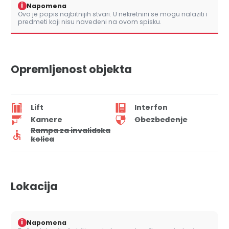
i
Napomena
Ovo je popis najbitnijih stvari. U nekretnini se mogu nalaziti i
predmeti koji nisu navedeni na ovom spisku.
Opremljenost objekta
Lift
Interfon
Kamere
Obezbeđenje
Rampa za invalidska
kolica
Lokacija
i
Napomena