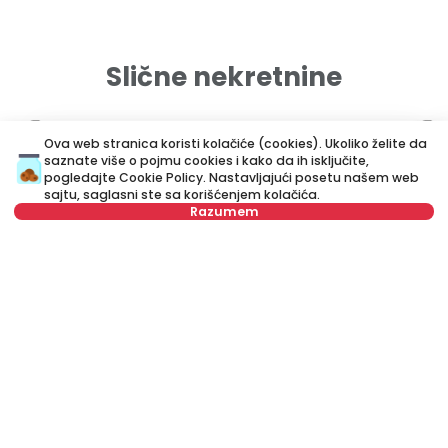
Slične nekretnine
ID 13570
ID 
Ova web stranica koristi kolačiće (cookies). Ukoliko želite da
saznate više o pojmu cookies i kako da ih isključite,
pogledajte
Cookie Policy
. Nastavljajući posetu našem web
sajtu, saglasni ste sa korišćenjem kolačića.
Razumem
Izaberite datum
Obriši
350 €
3
Izaberite vreme
Obriši
Izdavanje
•
Stan
Iz
Kraljice Katarine, Čukarica
Dr
Tip stanara
Obriši
50 m²
Dvosoban
Namešten
Broj stanara
Obriši