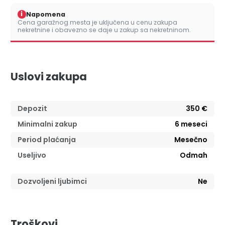
i
Napomena
Cena garažnog mesta je uključena u cenu zakupa
nekretnine i obavezno se daje u zakup sa nekretninom.
Uslovi zakupa
Depozit
350 €
Minimalni zakup
6
meseci
Period plaćanja
Mesečno
Useljivo
Odmah
Dozvoljeni ljubimci
Ne
Troškovi