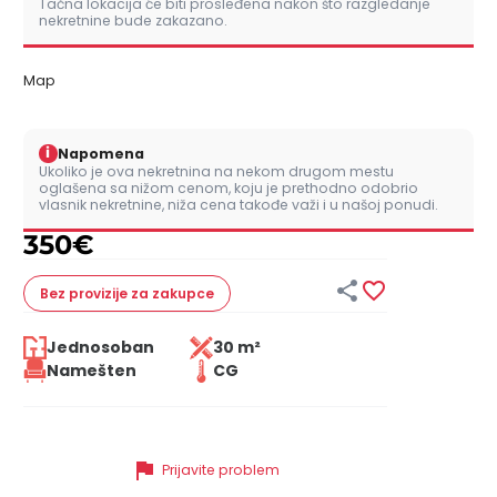
Tačna lokacija će biti prosleđena nakon što razgledanje
nekretnine bude zakazano.
Map
i
Napomena
Ukoliko je ova nekretnina na nekom drugom mestu
oglašena sa nižom cenom, koju je prethodno odobrio
vlasnik nekretnine, niža cena takođe važi i u našoj ponudi.
350
€


Bez provizije
za zakupce
Jednosoban
30 m²
Namešten
CG
flag
Prijavite problem