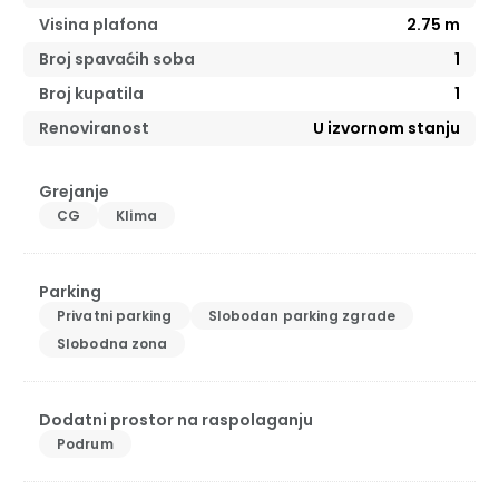
Visina plafona
2.75
m
Broj spavaćih soba
1
Broj kupatila
1
Renoviranost
U izvornom stanju
Grejanje
CG
Klima
Parking
Privatni parking
Slobodan parking zgrade
Slobodna zona
Dodatni prostor na raspolaganju
Podrum