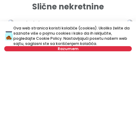
Slične nekretnine
ID 79642
ID
Ova web stranica koristi kolačiće (cookies). Ukoliko želite da
saznate više o pojmu cookies i kako da ih isključite,
pogledajte
Cookie Policy
. Nastavljajući posetu našem web
sajtu, saglasni ste sa korišćenjem kolačića.
Razumem
Nije u ponudi
400 €
4
Izdavanje
•
Stan
Iz
Zaplanjska, Voždovac
Cr
40 m²
Jednosoban
Namešten