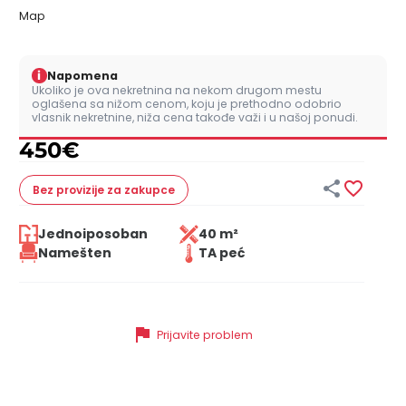
Map
i
Napomena
Ukoliko je ova nekretnina na nekom drugom mestu
oglašena sa nižom cenom, koju je prethodno odobrio
vlasnik nekretnine, niža cena takođe važi i u našoj ponudi.
450
€


Bez provizije
za zakupce
Jednoiposoban
40 m²
Namešten
TA peć
flag
Prijavite problem