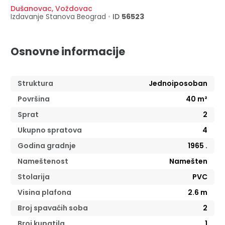
Dušanovac
,
Voždovac
Izdavanje Stanova
Beograd
•
ID
56523
Osnovne informacije
Struktura
Jednoiposoban
Površina
40
m²
Sprat
2
Ukupno spratova
4
Godina gradnje
1965
.
Nameštenost
Namešten
Stolarija
PVC
Visina plafona
2.6
m
Broj spavaćih soba
2
Broj kupatila
1