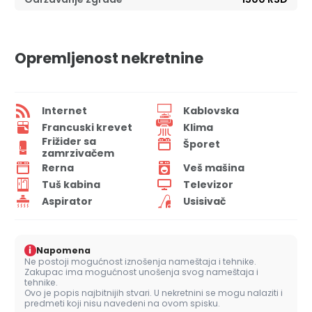
Opremljenost nekretnine
Internet
Kablovska
Francuski krevet
Klima
Frižider sa
Šporet
zamrzivačem
Rerna
Veš mašina
Tuš kabina
Televizor
Aspirator
Usisivač
i
Napomena
Ne postoji mogućnost iznošenja nameštaja i tehnike.
Zakupac ima mogućnost unošenja svog nameštaja i
tehnike.
Ovo je popis najbitnijih stvari. U nekretnini se mogu nalaziti i
predmeti koji nisu navedeni na ovom spisku.