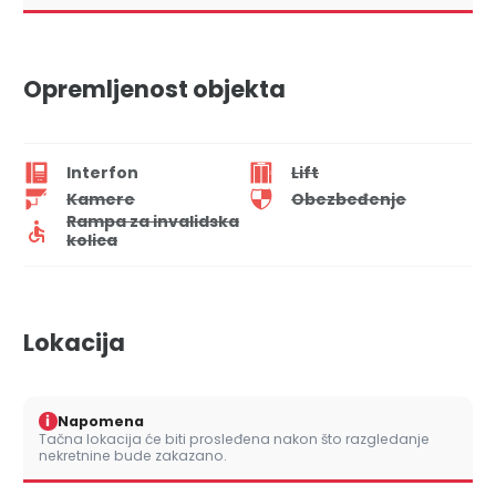
Opremljenost objekta
Interfon
Lift
Kamere
Obezbeđenje
Rampa za invalidska
kolica
Lokacija
i
Napomena
Tačna lokacija će biti prosleđena nakon što razgledanje
nekretnine bude zakazano.