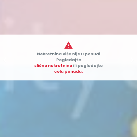

Nekretnina više nije u ponudi


Pogledajte
slične nekretnine
ili pogledajte
celu ponudu.