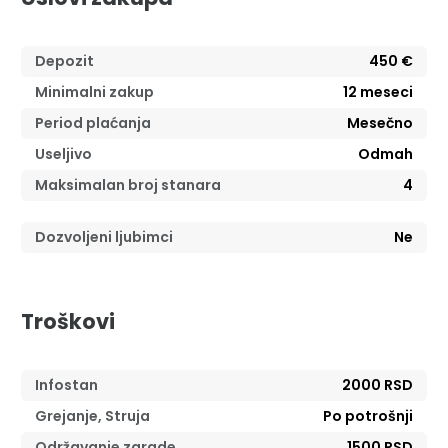
Depozit
450 €
Minimalni zakup
12
meseci
Period plaćanja
Mesečno
Useljivo
Odmah
Maksimalan broj stanara
4
Dozvoljeni ljubimci
Ne
Troškovi
Infostan
2000 RSD
Grejanje, Struja
Po potrošnji
Održavanje zgrade
1500 RSD