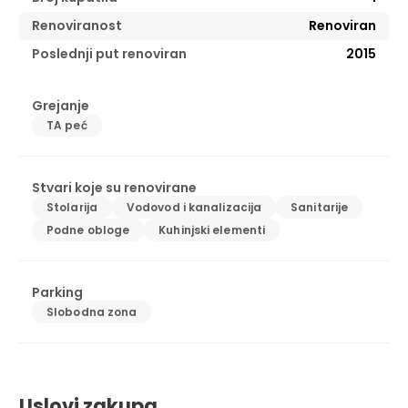
Renoviranost
Renoviran
Poslednji put renoviran
2015
Grejanje
TA peć
Stvari koje su renovirane
Stolarija
Vodovod i kanalizacija
Sanitarije
Podne obloge
Kuhinjski elementi
Parking
Slobodna zona
Uslovi zakupa