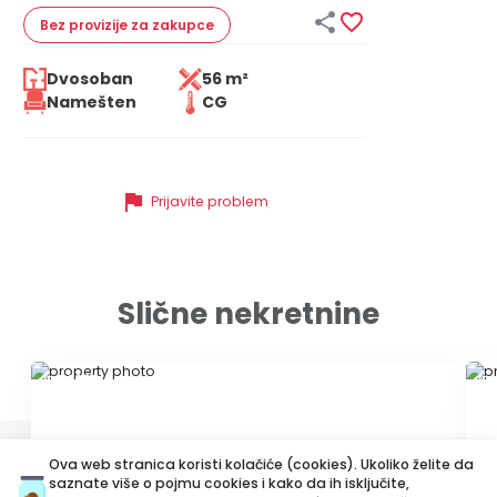


Bez provizije
za zakupce
Dvosoban
56 m²
Namešten
CG
flag
Prijavite problem
Slične nekretnine
ID 79677
ID
Ova web stranica koristi kolačiće (cookies). Ukoliko želite da
saznate više o pojmu cookies i kako da ih isključite,