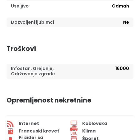
Useljivo
Odmah
Dozvoljeni ljubimci
Ne
Troškovi
Infostan, Grejanje,
16000
Održavanje zgrade
Opremljenost nekretnine
Internet
Kablovska
Francuski krevet
Klima
Frižider sa
Šporet