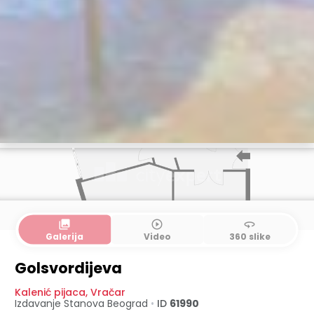
collections
play_circle_outline
360
Galerija
Video
360 slike
Golsvordijeva
Kalenić pijaca
,
Vračar
Izdavanje Stanova
Beograd
•
ID
61990