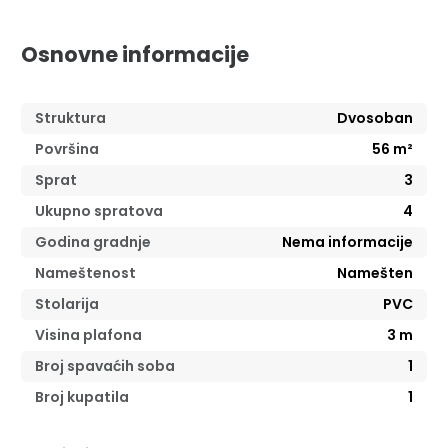
Osnovne informacije
Struktura
Dvosoban
Površina
56
m²
Sprat
3
Ukupno spratova
4
Godina gradnje
Nema informacije
Nameštenost
Namešten
Stolarija
PVC
Visina plafona
3
m
Broj spavaćih soba
1
Broj kupatila
1