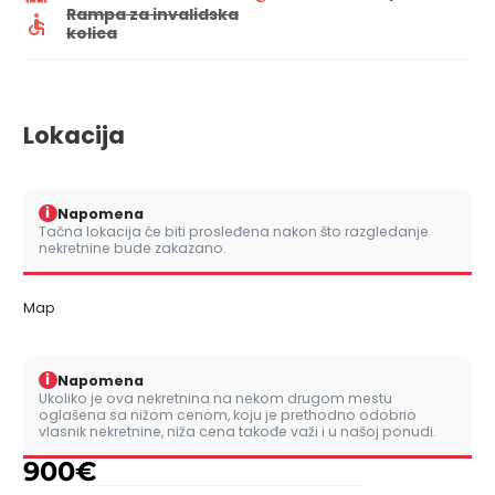
Rampa za invalidska
kolica
Lokacija
i
Napomena
Tačna lokacija će biti prosleđena nakon što razgledanje
nekretnine bude zakazano.
Map
i
Napomena
Ukoliko je ova nekretnina na nekom drugom mestu
oglašena sa nižom cenom, koju je prethodno odobrio
vlasnik nekretnine, niža cena takođe važi i u našoj ponudi.
900
€