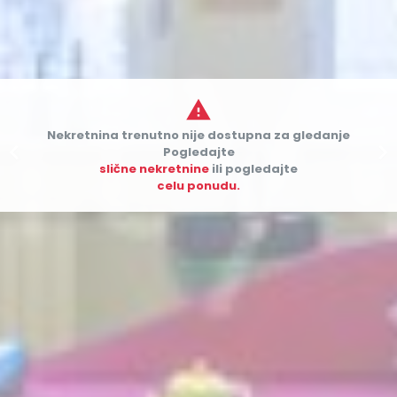

Nekretnina trenutno nije dostupna za gledanje


Pogledajte
slične nekretnine
ili pogledajte
celu ponudu.