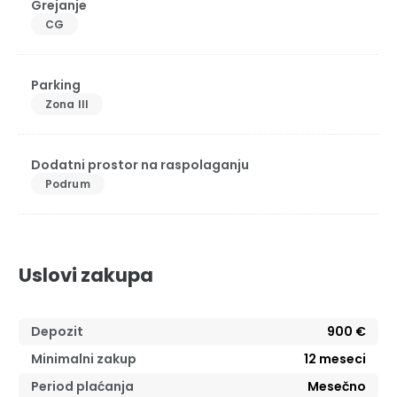
Grejanje
CG
Parking
Zona III
Dodatni prostor na raspolaganju
Podrum
Uslovi zakupa
Depozit
900 €
Minimalni zakup
12
meseci
Period plaćanja
Mesečno