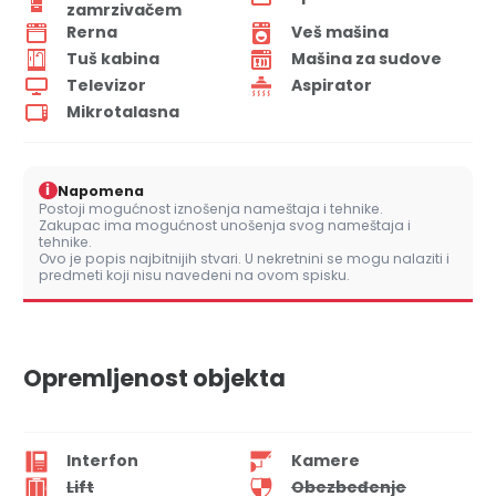
zamrzivačem
Rerna
Veš mašina
Tuš kabina
Mašina za sudove
Televizor
Aspirator
Mikrotalasna
i
Napomena
Postoji mogućnost iznošenja nameštaja i tehnike.
Zakupac ima mogućnost unošenja svog nameštaja i
tehnike.
Ovo je popis najbitnijih stvari. U nekretnini se mogu nalaziti i
predmeti koji nisu navedeni na ovom spisku.
Opremljenost objekta
Interfon
Kamere
Lift
Obezbeđenje