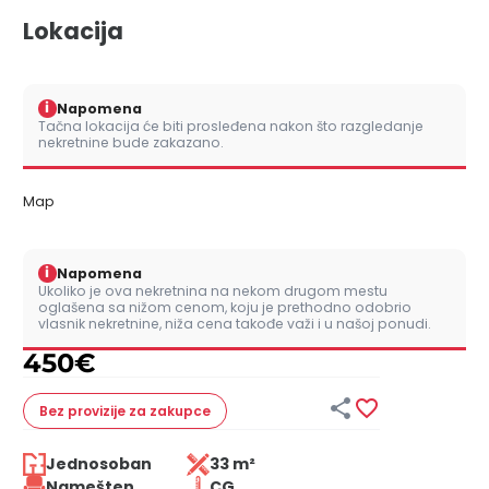
Lokacija
i
Napomena
Tačna lokacija će biti prosleđena nakon što razgledanje
nekretnine bude zakazano.
Map
i
Napomena
Ukoliko je ova nekretnina na nekom drugom mestu
oglašena sa nižom cenom, koju je prethodno odobrio
vlasnik nekretnine, niža cena takođe važi i u našoj ponudi.
450
€


Bez provizije
za zakupce
Jednosoban
33 m²
Namešten
CG