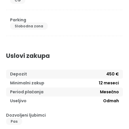
CG
Parking
Slobodna zona
Uslovi zakupa
Depozit
450 €
Minimalni zakup
12
meseci
Period plaćanja
Mesečno
Useljivo
Odmah
Dozvoljeni ljubimci
Pas