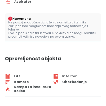
Aspirator
i
Napomena
Ne postoji mogućnost iznošenja nameštaja i tehnike.
Zakupac ima mogućnost unošenja svog nameštaja i
tehnike.
Ovo je popis najbitnijih stvari. U nekretnini se mogu nalaziti i
predmeti koji nisu navedeni na ovom spisku.
Opremljenost objekta
Lift
Interfon
Kamere
Obezbeđenje
Rampa za invalidska
kolica