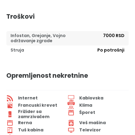
Troškovi
Infostan, Grejanje, Vojno
7000 RSD
održavanje zgrade
Struja
Po potrošnji
Opremljenost nekretnine
Internet
Kablovska
Francuski krevet
Klima
Frižider sa
Šporet
zamrzivačem
Rerna
Veš mašina
Tuš kabina
Televizor