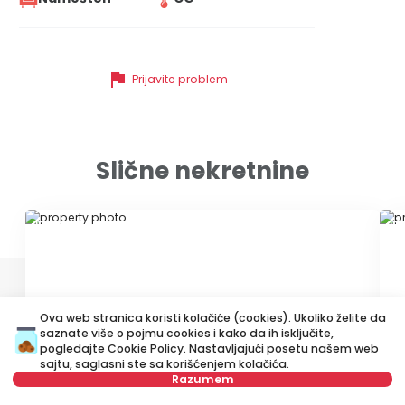
flag
Prijavite problem
Slične nekretnine
ID 10465
ID
Ova web stranica koristi kolačiće (cookies). Ukoliko želite da
saznate više o pojmu cookies i kako da ih isključite,
pogledajte
Cookie Policy
. Nastavljajući posetu našem web
sajtu, saglasni ste sa korišćenjem kolačića.
500 €
4
Razumem
Izdavanje
•
Stan
Iz