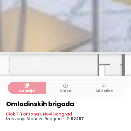
collections
play_circle_outline
360
Galerija
Video
360 slike
Omladinskih brigada
Blok 1 (Fontana)
,
Novi Beograd
Izdavanje Stanova
Beograd
•
ID
62297