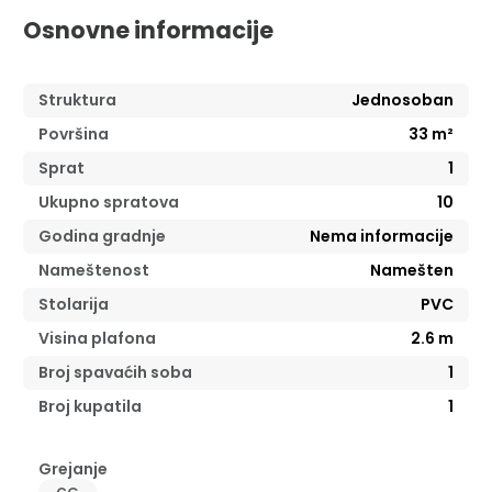
Osnovne informacije
Struktura
Jednosoban
Površina
33
m²
Sprat
1
Ukupno spratova
10
Godina gradnje
Nema informacije
Nameštenost
Namešten
Stolarija
PVC
Visina plafona
2.6
m
Broj spavaćih soba
1
Broj kupatila
1
Grejanje