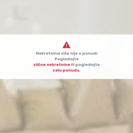

Nekretnina više nije u ponudi


Pogledajte
slične nekretnine
ili pogledajte
celu ponudu.