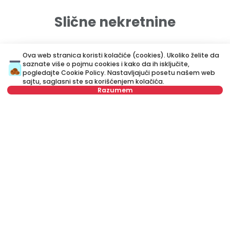
Slične nekretnine
ID 79677
ID
Ova web stranica koristi kolačiće (cookies). Ukoliko želite da
saznate više o pojmu cookies i kako da ih isključite,
pogledajte
Cookie Policy
. Nastavljajući posetu našem web
sajtu, saglasni ste sa korišćenjem kolačića.
Razumem
Nije u ponudi
750 €
8
Izdavanje
•
Stan
Iz
Vojvode Šupljikca, Vračar
Go
40 m²
Dvosoban
Namešten