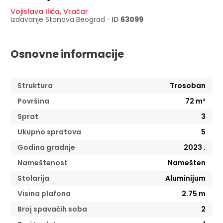
Vojislava Ilića
,
Vračar
Izdavanje Stanova
Beograd
•
ID
63099
Osnovne informacije
Struktura
Trosoban
Površina
72
m²
Sprat
3
Ukupno spratova
5
Godina gradnje
2023
.
Nameštenost
Namešten
Stolarija
Aluminijum
Visina plafona
2.75
m
Broj spavaćih soba
2