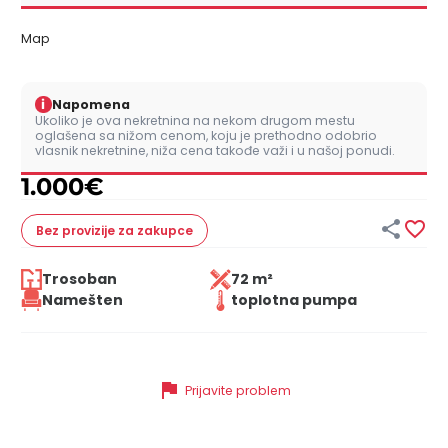
Map
i
Napomena
Ukoliko je ova nekretnina na nekom drugom mestu
oglašena sa nižom cenom, koju je prethodno odobrio
vlasnik nekretnine, niža cena takođe važi i u našoj ponudi.
1.000
€


Bez provizije
za zakupce
Trosoban
72 m²
Namešten
toplotna pumpa
flag
Prijavite problem