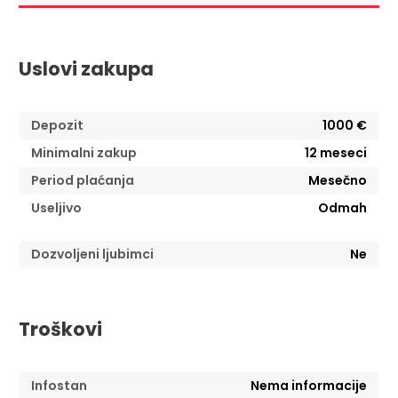
Uslovi zakupa
Depozit
1000 €
Minimalni zakup
12
meseci
Period plaćanja
Mesečno
Useljivo
Odmah
Dozvoljeni ljubimci
Ne
Troškovi
Infostan
Nema informacije