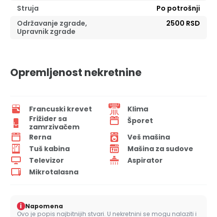
Struja
Po potrošnji
Održavanje zgrade,
2500 RSD
Upravnik zgrade
Opremljenost nekretnine
Francuski krevet
Klima
Frižider sa
Šporet
zamrzivačem
Rerna
Veš mašina
Tuš kabina
Mašina za sudove
Televizor
Aspirator
Mikrotalasna
i
Napomena
Ovo je popis najbitnijih stvari. U nekretnini se mogu nalaziti i