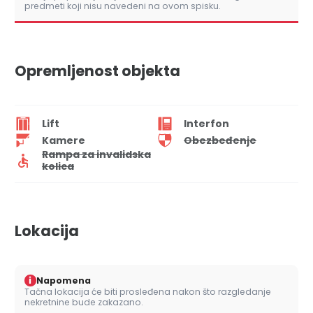
predmeti koji nisu navedeni na ovom spisku.
Opremljenost objekta
Lift
Interfon
Kamere
Obezbeđenje
Rampa za invalidska
kolica
Lokacija
i
Napomena
Tačna lokacija će biti prosleđena nakon što razgledanje
nekretnine bude zakazano.