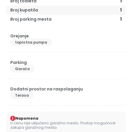
Broj toaleta
1
Broj kupatila
1
Broj parking mesta
1
Grejanje
toplotna pumpa
Parking
Garaža
Dodatni prostor na raspolaganju
Terasa
i
Napomena
U cenu nije uključeno garažno mesto. Postoji mogućnost
zakupa garažnog mesta.