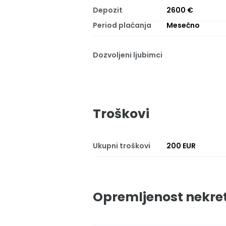
Depozit
2600 €
Period plaćanja
Mesečno
Dozvoljeni ljubimci
Troškovi
Ukupni troškovi
200 EUR
Opremljenost nekre