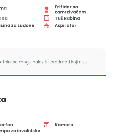
Frižider sa
ima
zamrzivačem
rna
Tuš kabina
šina za sudove
Aspirator
retnini se mogu nalaziti i predmeti koji nisu
ta
terfon
Kamere
mpa za invalidska