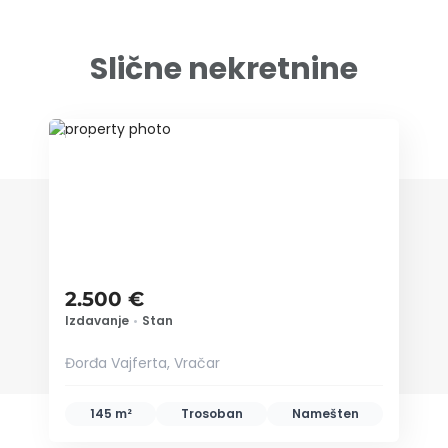
Slične nekretnine
ID 78954
2.500 €
Izdavanje
•
Stan
Đorđa Vajferta, Vračar
145 m²
Trosoban
Namešten