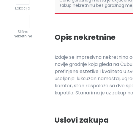
Cena garažnog mesta je uključena 
zakup nekretninu bez garažnog mes
Lokacija
Slične
Opis nekretnine
nekretnine
Izdaje se impresivna nekretnina 
novije gradnje koja gleda na Čuburs
prefinjene estetike i kvaliteta u 
useljenje: luksuzan nameštaj, ugr
komfor, stan raspolaže sa dve s
kupatila. Stanarima je uz zakup na
Uslovi zakupa