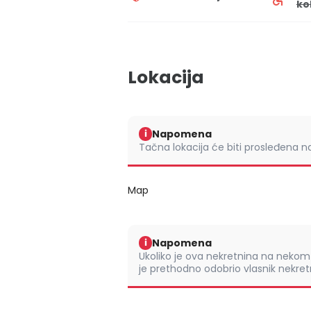
ko
Lokacija
Napomena
i
Tačna lokacija će biti prosleđena 
Map
Napomena
i
Ukoliko je ova nekretnina na nek
je prethodno odobrio vlasnik nekretn