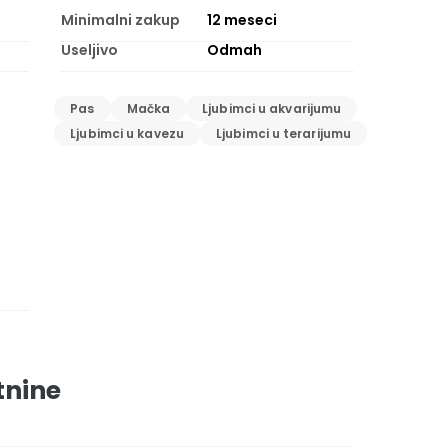
Minimalni zakup
12
meseci
Useljivo
Odmah
Pas
Mačka
Ljubimci u akvarijumu
Ljubimci u kavezu
Ljubimci u terarijumu
tnine