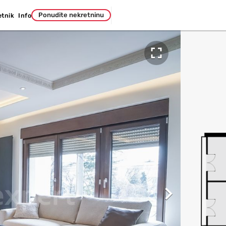
Ponudite nekretninu
etnik
Info

