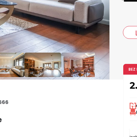
co
BEZ
2
666
e