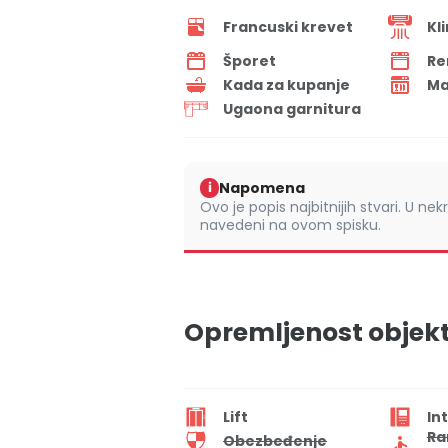
Francuski krevet
Kl
Šporet
Re
Kada za kupanje
Ma
Ugaona garnitura
Napomena
i
Ovo je popis najbitnijih stvari. U nek
navedeni na ovom spisku.
Opremljenost objek
Lift
In
Ra
Obezbeđenje