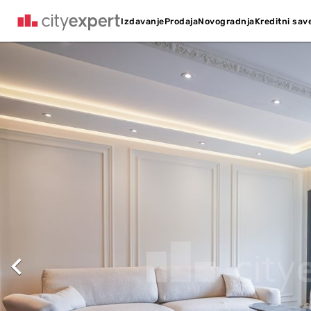
Kreditni sav
Izdavanje
Prodaja
Novogradnja
