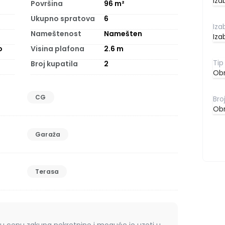
Iza
Površina
96
m²
Ukupno spratova
6
Nameštenost
Namešten
Iza
o
Visina plafona
2.6
m
Broj kupatila
2
Obr
CG
Obr
Garaža
Terasa