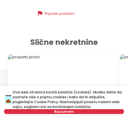
flag
Prijavite problem
Slične nekretnine
ID 46338
ID
Ova web stranica koristi kolačiće (cookies). Ukoliko želite da
saznate više o pojmu cookies i kako da ih isključite,
pogledajte
Cookie Policy
. Nastavljajući posetu našem web
550 €
5
sajtu, saglasni ste sa korišćenjem kolačića.
Izdavanje
•
Stan
Iz
Razumem
Venizelosova, Stari grad
Ko
Izaberite datum
Obriši