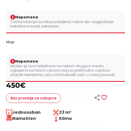
i
Napomena
Tačna lokacija će biti prosleđena nakon što razgledanje
nekretnine bude zakazano.
Map
i
Napomena
Ukoliko je ova nekretnina na nekom drugom mestu
oglašena sa nižom cenom, koju je prethodno odobrio
vlasnik nekretnine, niža cena takođe važi i u našoj ponudi.
450
€


Bez provizije
za zakupce
Jednosoban
23 m²
Namešten
Klima