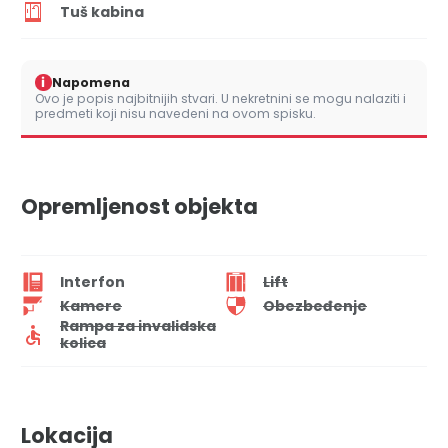
Tuš kabina
i
Napomena
Ovo je popis najbitnijih stvari. U nekretnini se mogu nalaziti i
predmeti koji nisu navedeni na ovom spisku.
Opremljenost objekta
Interfon
Lift
Kamere
Obezbeđenje
Rampa za invalidska
kolica
Lokacija