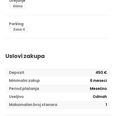
Grejanje
Klima
Parking
Zona II
Uslovi zakupa
Depozit
450 €
Minimalni zakup
6
meseci
Period plaćanja
Mesečno
Useljivo
Odmah
Maksimalan broj stanara
1