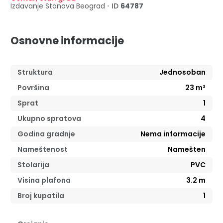
Izdavanje Stanova
Beograd
•
ID
64787
Osnovne informacije
Struktura
Jednosoban
Površina
23
m²
Sprat
1
Ukupno spratova
4
Godina gradnje
Nema informacije
Nameštenost
Namešten
Stolarija
PVC
Visina plafona
3.2
m
Broj kupatila
1