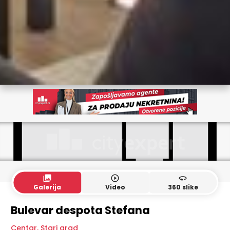
collections
play_circle_outline
360
Galerija
Video
360 slike
Bulevar despota Stefana
Centar
,
Stari grad