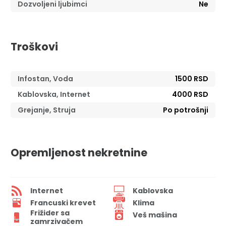
Dozvoljeni ljubimci
Ne
Troškovi
Infostan, Voda
1500 RSD
Kablovska, Internet
4000 RSD
Grejanje, Struja
Po potrošnji
Opremljenost nekretnine
Internet
Kablovska
Francuski krevet
Klima
Frižider sa
Veš mašina
zamrzivačem