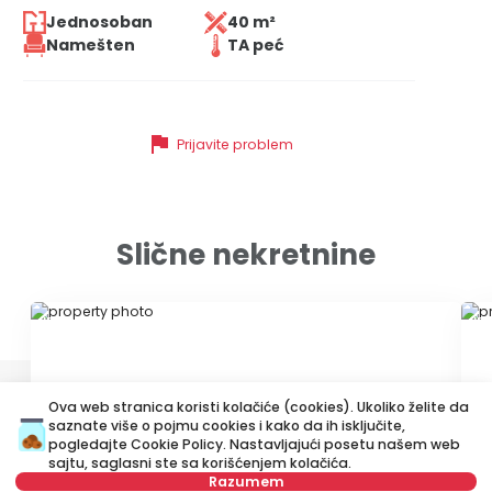
Jednosoban
40 m²
Namešten
TA peć
flag
Prijavite problem
Slične nekretnine
ID 79682
ID
Ova web stranica koristi kolačiće (cookies). Ukoliko želite da
saznate više o pojmu cookies i kako da ih isključite,
pogledajte
Cookie Policy
. Nastavljajući posetu našem web
sajtu, saglasni ste sa korišćenjem kolačića.
Razumem