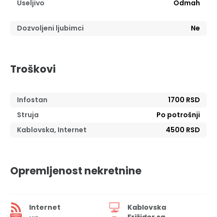
Useljivo
Odmah
Dozvoljeni ljubimci
Ne
Troškovi
Infostan
1700 RSD
Struja
Po potrošnji
Kablovska, Internet
4500 RSD
Opremljenost nekretnine
Internet
Kablovska