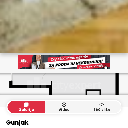
collections
play_circle_outline
360
Galerija
Video
360 slike
Gunjak