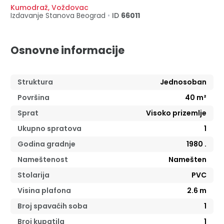
Kumodraž
,
Voždovac
Izdavanje Stanova
Beograd
•
ID
66011
Osnovne informacije
Struktura
Jednosoban
Površina
40
m²
Sprat
Visoko prizemlje
Ukupno spratova
1
Godina gradnje
1980
.
Nameštenost
Namešten
Stolarija
PVC
Visina plafona
2.6
m
Broj spavaćih soba
1
Broj kupatila
1