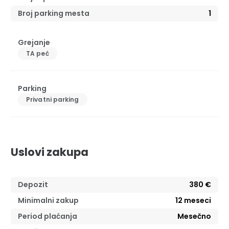
Broj parking mesta
1
Grejanje
TA peć
Parking
Privatni parking
Uslovi zakupa
Depozit
380 €
Minimalni zakup
12
meseci
Period plaćanja
Mesečno