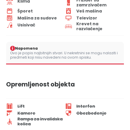
Frižider sa
Klima
zamrzivačem
Šporet
Veš mašina
Mašina za sudove
Televizor
Krevet na
Usisivač
razvlačenje
i
Napomena
Ovo je popis najbitnijih stvari. U nekretnini se mogu nalaziti i
predmeti koji nisu navedeni na ovom spisku.
Opremljenost objekta
Lift
Interfon
Kamere
Obezbeđenje
Rampa za invalidska
kolica