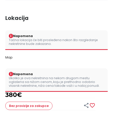
Lokacija
i
Napomena
Tačna lokacija će biti prosleđena nakon što razgledanje
nekretnine bude zakazano.
Map
i
Napomena
Ukoliko je ova nekretnina na nekom drugom mestu
oglašena sa nižom cenom, koju je prethodno odobrio
vlasnik nekretnine, niža cena takođe važi i u našoj ponudi.
380
€


Bez provizije
za zakupce