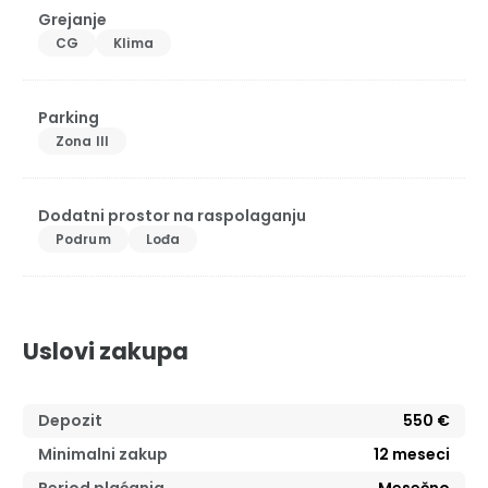
Grejanje
CG
Klima
Parking
Zona III
Dodatni prostor na raspolaganju
Podrum
Lođa
Uslovi zakupa
Depozit
550 €
Minimalni zakup
12
meseci