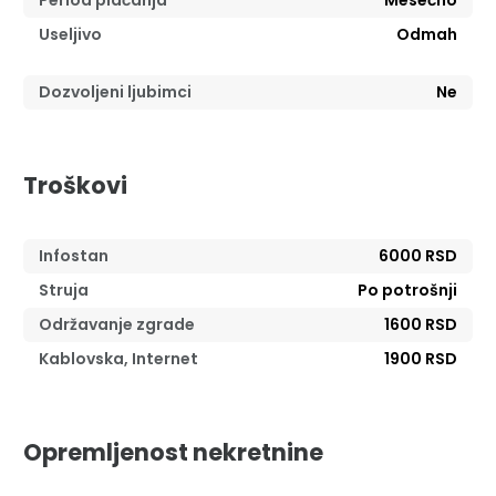
Period plaćanja
Mesečno
Useljivo
Odmah
Dozvoljeni ljubimci
Ne
Troškovi
Infostan
6000 RSD
Struja
Po potrošnji
Održavanje zgrade
1600 RSD
Kablovska, Internet
1900 RSD
Opremljenost nekretnine