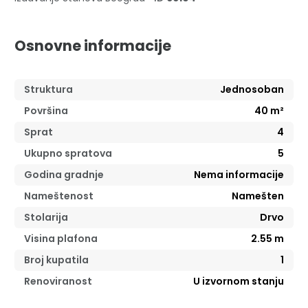
Osnovne informacije
Struktura
Jednosoban
Površina
40
m²
Sprat
4
Ukupno spratova
5
Godina gradnje
Nema informacije
Nameštenost
Namešten
Stolarija
Drvo
Visina plafona
2.55
m
Broj kupatila
1
Renoviranost
U izvornom stanju