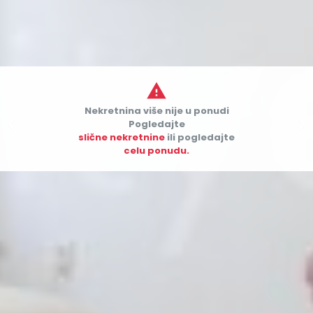

Nekretnina više nije u ponudi


Pogledajte
slične nekretnine
ili pogledajte
celu ponudu.