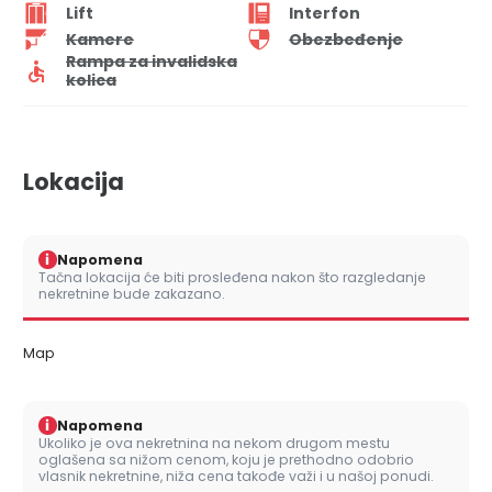
Lift
Interfon
Kamere
Obezbeđenje
Rampa za invalidska
kolica
Lokacija
i
Napomena
Tačna lokacija će biti prosleđena nakon što razgledanje
nekretnine bude zakazano.
Map
i
Napomena
Ukoliko je ova nekretnina na nekom drugom mestu
oglašena sa nižom cenom, koju je prethodno odobrio
vlasnik nekretnine, niža cena takođe važi i u našoj ponudi.