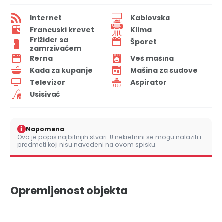
Internet
Kablovska
Francuski krevet
Klima
Frižider sa
Šporet
zamrzivačem
Rerna
Veš mašina
Kada za kupanje
Mašina za sudove
Televizor
Aspirator
Usisivač
i
Napomena
Ovo je popis najbitnijih stvari. U nekretnini se mogu nalaziti i
predmeti koji nisu navedeni na ovom spisku.
Opremljenost objekta