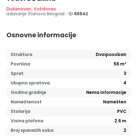
Dušanovac
,
Voždovac
Izdavanje Stanova
Beograd
•
ID
66642
Osnovne informacije
Struktura
Dvoiposoban
Površina
56
m²
Sprat
3
Ukupno spratova
4
Godina gradnje
Nema informacije
Nameštenost
Namešten
Stolarija
PVC
Visina plafona
2.6
m
Broj spavaćih soba
2