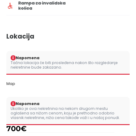
Rampa za invalidska
kolica
Lokacija
i
Napomena
Tačna lokacija će biti prosleđena nakon što razgledanje
nekretnine bude zakazano.
Map
i
Napomena
Ukoliko je ova nekretnina na nekom drugom mestu
oglašena sa nižom cenom, koju je prethodno odobrio
vlasnik nekretnine, niža cena takođe važi i u našoj ponudi.
700
€