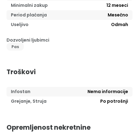
Minimalni zakup
12
meseci
Period plaćanja
Mesečno
Useljivo
Odmah
Dozvoljeni ljubimci
Pas
Troškovi
Infostan
Nema informacije
Grejanje, Struja
Po potrošnji
Opremljenost nekretnine