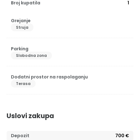
Broj kupatila
1
Grejanje
Struja
Parking
Slobodna zona
Dodatni prostor na raspolaganju
Terasa
Uslovi zakupa
Depozit
700 €