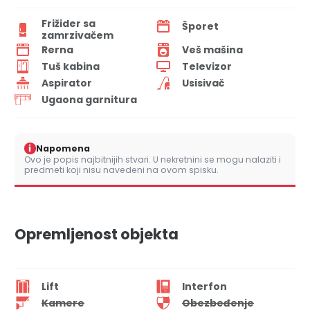
Frižider sa
Šporet
zamrzivačem
Rerna
Veš mašina
Tuš kabina
Televizor
Aspirator
Usisivač
Ugaona garnitura
i
Napomena
Ovo je popis najbitnijih stvari. U nekretnini se mogu nalaziti i
predmeti koji nisu navedeni na ovom spisku.
Opremljenost objekta
Lift
Interfon
Kamere
Obezbeđenje