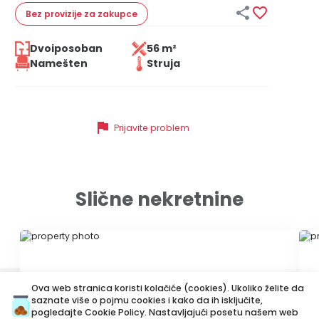


Bez provizije
za zakupce
Dvoiposoban
56 m²
Namešten
Struja
flag
Prijavite problem
Slične nekretnine
ID 73062
ID 
Ova web stranica koristi kolačiće (cookies). Ukoliko želite da
saznate više o pojmu cookies i kako da ih isključite,
pogledajte
Cookie Policy
. Nastavljajući posetu našem web