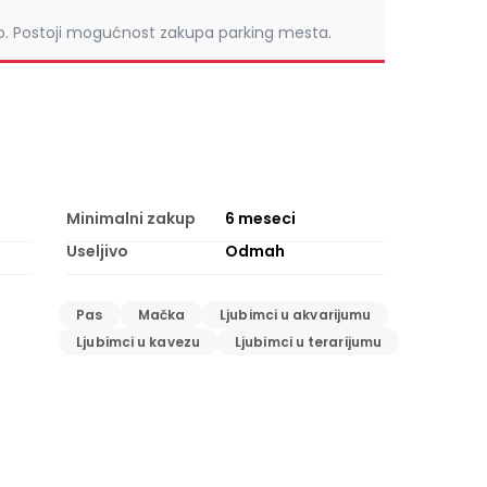
o. Postoji mogućnost zakupa parking mesta.
Minimalni zakup
6
meseci
Useljivo
Odmah
Pas
Mačka
Ljubimci u akvarijumu
Ljubimci u kavezu
Ljubimci u terarijumu