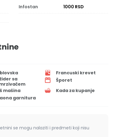
Infostan
1000 RSD
tnine
blovska
Francuski krevet
ižider sa
Šporet
mrzivačem
š mašina
Kada za kupanje
aona garnitura
retnini se mogu nalaziti i predmeti koji nisu