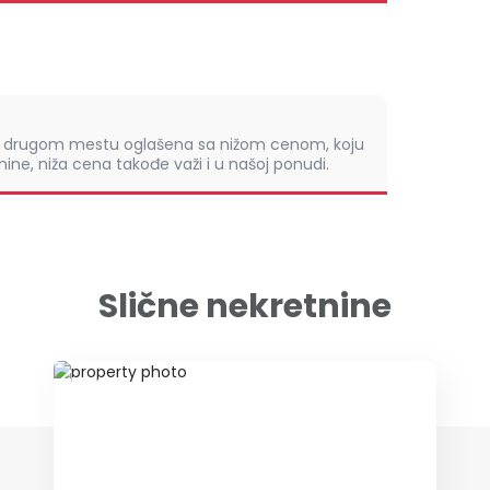
om drugom mestu oglašena sa nižom cenom, koju
ine, niža cena takođe važi i u našoj ponudi.
Slične nekretnine
ID 44612