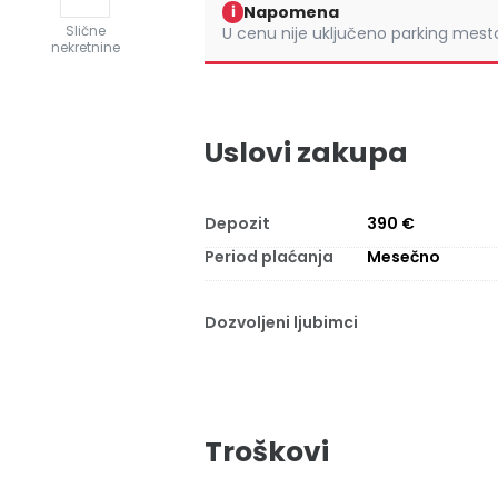
Napomena
i
Slične
U cenu nije uključeno parking mest
nekretnine
Uslovi zakupa
Depozit
390 €
Period plaćanja
Mesečno
Dozvoljeni ljubimci
Troškovi