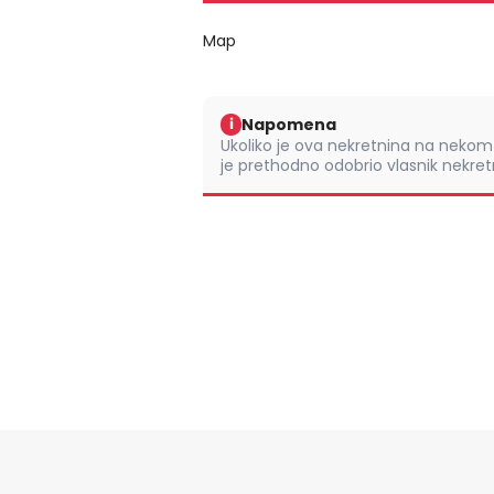
Map
Napomena
i
Ukoliko je ova nekretnina na nek
je prethodno odobrio vlasnik nekretn