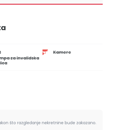
ta
t
Kamere
mpa za invalidska
lica
nakon što razgledanje nekretnine bude zakazano.