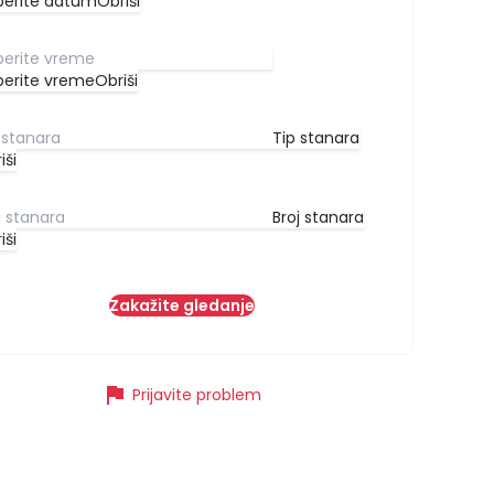
berite datum
Obriši
berite vreme
Obriši
Tip stanara
iši
Broj stanara
iši
Zakažite gledanje
flag
Prijavite problem