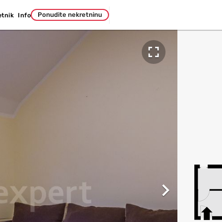
Ponudite nekretninu
etnik
Info

