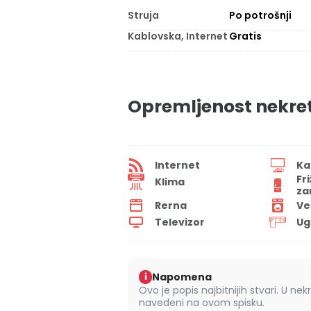
Struja
Po potrošnji
Kablovska, Internet
Gratis
Opremljenost nekre
Internet
Ka
Fr
Klima
za
Rerna
Ve
Televizor
Ug
Napomena
i
Ovo je popis najbitnijih stvari. U nek
navedeni na ovom spisku.