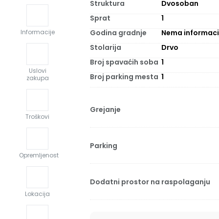
Struktura
Dvosoban
Sprat
1
Godina gradnje
Nema informaci
Informacije
Stolarija
Drvo
Broj spavaćih soba
1
Uslovi
Broj parking mesta
1
zakupa
Grejanje
Troškovi
Parking
Opremljenost
Dodatni prostor na raspolaganju
Lokacija