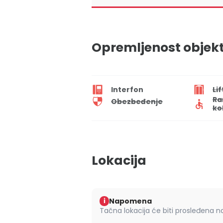
Opremljenost objek
Interfon
Lif
Ra
Obezbeđenje
ko
Lokacija
Napomena
i
Tačna lokacija će biti prosleđena 