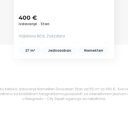
400 €
Izdavanje
•
Stan
Vojislava Ilića, Zvezdara
27 m²
Jednosoban
Namešten
do, Keltska: Izdavanje Namešten Dvosoban Stan od 55 m² za 390 €. Sve n
retnina sa kvalitetnim fotografijama povezanih sa interaktivnim planom 
u Beogradu - City Expert agencija za nekretnine.