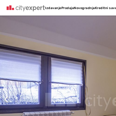
Kreditni sav
Izdavanje
Prodaja
Novogradnja
