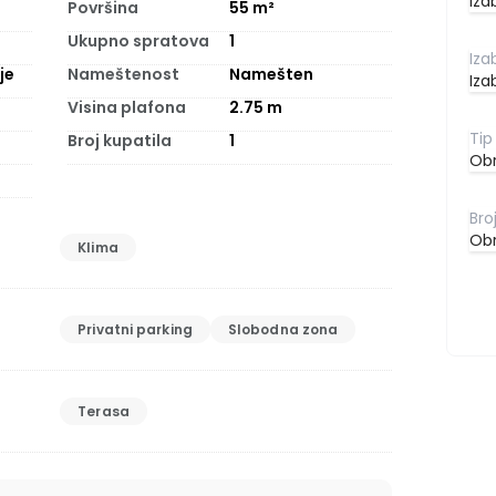
Iza
Površina
55
m²
Ukupno spratova
1
je
Nameštenost
Namešten
Iza
Visina plafona
2.75
m
Broj kupatila
1
Obr
Obr
Klima
Privatni parking
Slobodna zona
Terasa