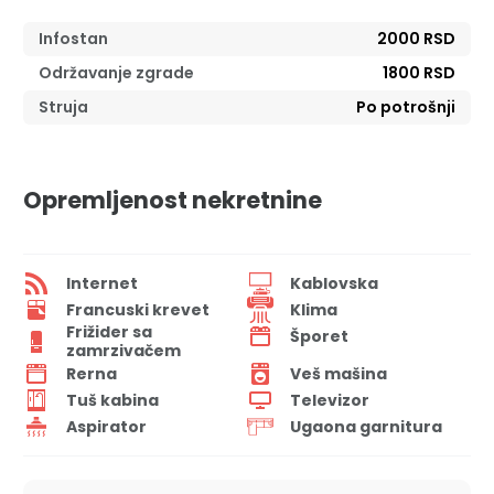
Infostan
2000 RSD
Održavanje zgrade
1800 RSD
Struja
Po potrošnji
Opremljenost nekretnine
Internet
Kablovska
Francuski krevet
Klima
Frižider sa
Šporet
zamrzivačem
Rerna
Veš mašina
Tuš kabina
Televizor
Aspirator
Ugaona garnitura