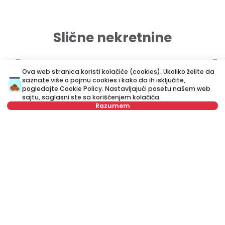
Slične nekretnine
ID 43200
ID 
Ova web stranica koristi kolačiće (cookies). Ukoliko želite da
saznate više o pojmu cookies i kako da ih isključite,
pogledajte
Cookie Policy
. Nastavljajući posetu našem web
sajtu, saglasni ste sa korišćenjem kolačića.
Razumem
Izaberite datum
Obriši
450 €
5
Izaberite vreme
Obriši
Izdavanje
•
Stan
Iz
Zahumska, Zvezdara
Dr
Tip stanara
Obriši
34 m²
Jednosoban
Namešten
Broj stanara
Obriši