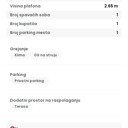
Visina plafona
2.65
m
Broj spavaćih soba
1
Broj kupatila
1
Broj parking mesta
1
Grejanje
Klima
EG na struju
Parking
Privatni parking
Dodatni prostor na raspolaganju
Terasa