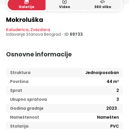
collections
play_circle_outline
360
Galerija
Video
360 slike
Mokroluška
Kaluđerica
,
Zvezdara
Izdavanje Stanova
Beograd
•
ID
69733
Osnovne informacije
Struktura
Jednoiposoban
Površina
44
m²
Sprat
2
Ukupno spratova
3
Godina gradnje
2023
.
Nameštenost
Namešten
Stolarija
PVC