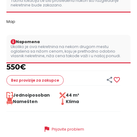
Tačna lokacija će biti prosleđena nakon što razgledanje
nekretnine bude zakazano.
Map
i
Napomena
Ukoliko je ova nekretnina na nekom drugom mestu
oglašena sa nižom cenom, koju je prethodno odobrio
vlasnik nekretnine, niža cena takođe važi i u našoj ponudi.
550
€


Bez provizije
za zakupce
Jednoiposoban
44 m²
Namešten
Klima
flag
Prijavite problem