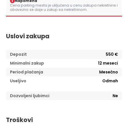
i
Napomena
Cena parking mesta je uključena u cenu zakupa nekretnine i
obavezno se daje u zakup sa nekretninom.
Uslovi zakupa
Depozit
550 €
Minimalni zakup
12
meseci
Period plaćanja
Mesečno
Useljivo
Odmah
Dozvoljeni ljubimci
Ne
Troškovi