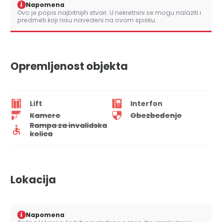
i
Napomena
Ovo je popis najbitnijih stvari. U nekretnini se mogu nalaziti i
predmeti koji nisu navedeni na ovom spisku.
Opremljenost objekta
Lift
Interfon
Kamere
Obezbeđenje
Rampa za invalidska
kolica
Lokacija
i
Napomena