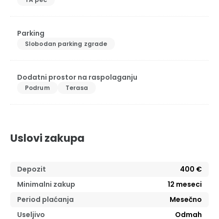
Parking
Slobodan parking zgrade
Dodatni prostor na raspolaganju
Podrum
Terasa
Uslovi zakupa
Depozit
400 €
Minimalni zakup
12
meseci
Period plaćanja
Mesečno
Useljivo
Odmah