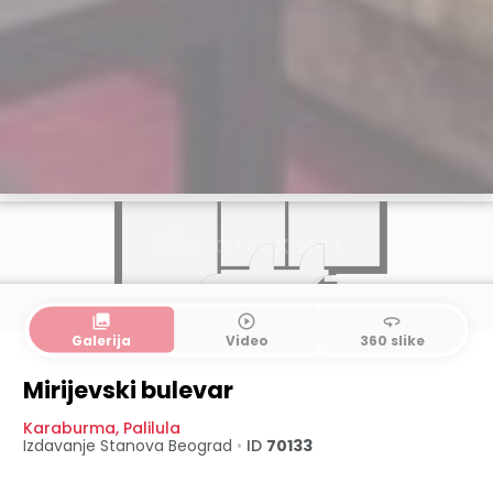
collections
play_circle_outline
360
Galerija
Video
360 slike
Mirijevski bulevar
Karaburma
,
Palilula
Izdavanje Stanova
Beograd
•
ID
70133