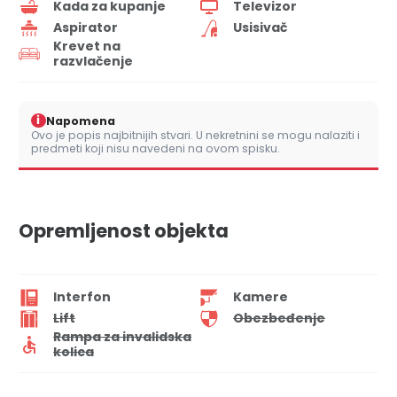
Kada za kupanje
Televizor
Aspirator
Usisivač
Krevet na
razvlačenje
i
Napomena
Ovo je popis najbitnijih stvari. U nekretnini se mogu nalaziti i
predmeti koji nisu navedeni na ovom spisku.
Opremljenost objekta
Interfon
Kamere
Lift
Obezbeđenje
Rampa za invalidska
kolica