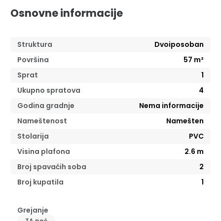
Osnovne informacije
Struktura
Dvoiposoban
Površina
57
m²
Sprat
1
Ukupno spratova
4
Godina gradnje
Nema informacije
Nameštenost
Namešten
Stolarija
PVC
Visina plafona
2.6
m
Broj spavaćih soba
2
Broj kupatila
1
Grejanje
TA peć