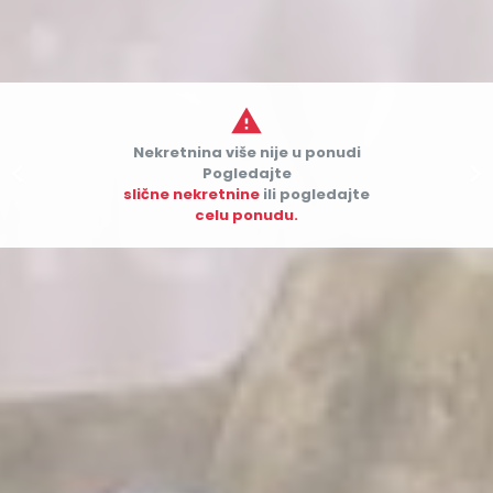

Nekretnina više nije u ponudi


Pogledajte
slične nekretnine
ili pogledajte
celu ponudu.