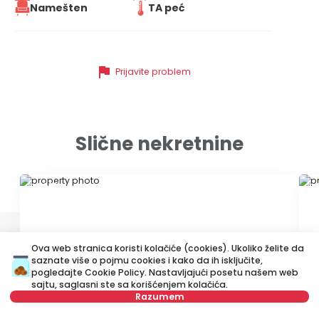
Namešten
TA peć
flag
Prijavite problem
Slične nekretnine
ID 50681
ID
Ova web stranica koristi kolačiće (cookies). Ukoliko želite da
saznate više o pojmu cookies i kako da ih isključite,
pogledajte
Cookie Policy
. Nastavljajući posetu našem web
sajtu, saglasni ste sa korišćenjem kolačića.
Razumem
450 €
4
Izdavanje
•
Stan
Iz