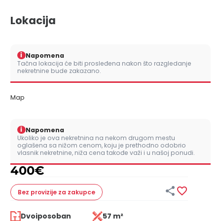
Lokacija
i
Napomena
Tačna lokacija će biti prosleđena nakon što razgledanje
nekretnine bude zakazano.
Map
i
Napomena
Ukoliko je ova nekretnina na nekom drugom mestu
oglašena sa nižom cenom, koju je prethodno odobrio
vlasnik nekretnine, niža cena takođe važi i u našoj ponudi.
400
€


Bez provizije
za zakupce
Dvoiposoban
57 m²