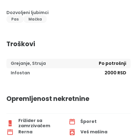
Dozvoljeni ljubimci
Pas
Mačka
Troškovi
Grejanje, Struja
Po potrošnji
Infostan
2000 RSD
Opremljenost nekretnine
Frižider sa
Šporet
zamrzivačem
Rerna
Veš mašina