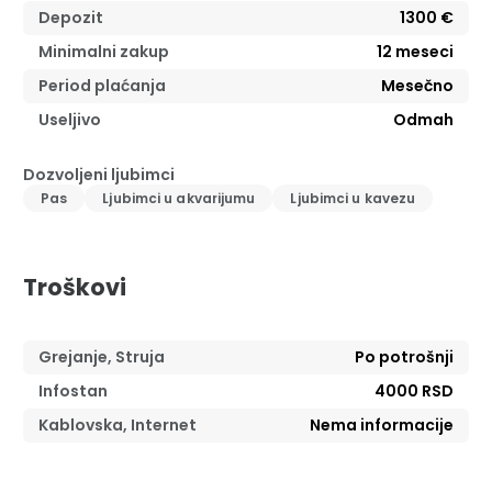
Depozit
1300 €
Minimalni zakup
12
meseci
Period plaćanja
Mesečno
Useljivo
Odmah
Dozvoljeni ljubimci
Pas
Ljubimci u akvarijumu
Ljubimci u kavezu
Troškovi
Grejanje, Struja
Po potrošnji
Infostan
4000 RSD
Kablovska, Internet
Nema informacije