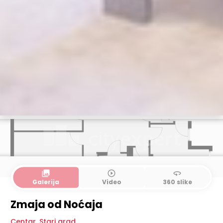
collections
play_circle_outline
360
Galerija
Video
360 slike
Zmaja od Noćaja
Centar
,
Stari grad