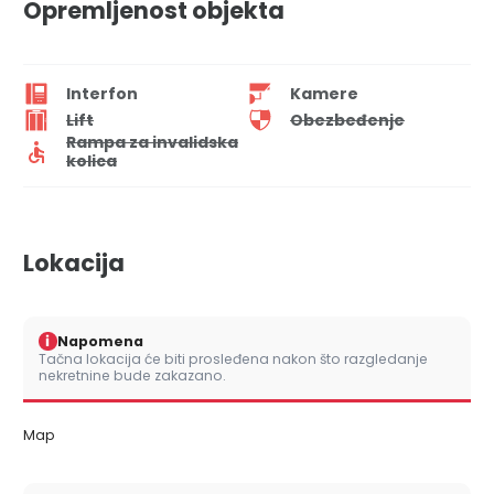
Opremljenost objekta
Interfon
Kamere
Lift
Obezbeđenje
Rampa za invalidska
kolica
Lokacija
i
Napomena
Tačna lokacija će biti prosleđena nakon što razgledanje
nekretnine bude zakazano.
Map