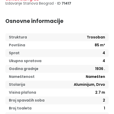
Izdavanje Stanova
Beograd
•
ID
71417
Osnovne informacije
Struktura
Trosoban
Površina
85
m²
Sprat
4
Ukupno spratova
4
Godina gradnje
1936
.
Nameštenost
Namešten
Stolarija
Aluminijum, Drvo
Visina plafona
2.7
m
Broj spavaćih soba
2
Broj toaleta
1