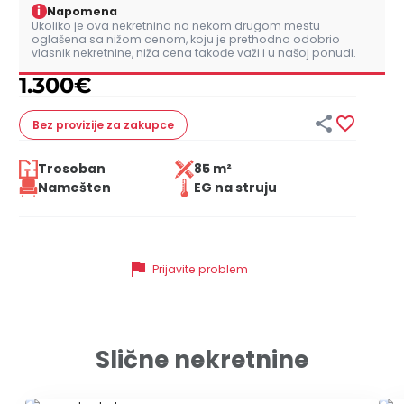
i
Napomena
Ukoliko je ova nekretnina na nekom drugom mestu
oglašena sa nižom cenom, koju je prethodno odobrio
vlasnik nekretnine, niža cena takođe važi i u našoj ponudi.
1.300
€


Bez provizije
za zakupce
Trosoban
85 m²
Namešten
EG na struju
flag
Prijavite problem
Slične nekretnine