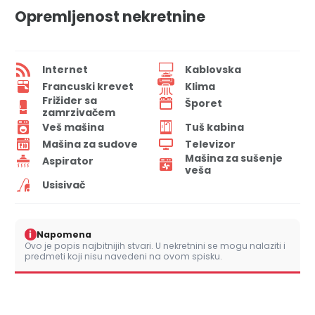
Opremljenost nekretnine
Internet
Kablovska
Francuski krevet
Klima
Frižider sa
Šporet
zamrzivačem
Veš mašina
Tuš kabina
Mašina za sudove
Televizor
Mašina za sušenje
Aspirator
veša
Usisivač
i
Napomena
Ovo je popis najbitnijih stvari. U nekretnini se mogu nalaziti i
predmeti koji nisu navedeni na ovom spisku.