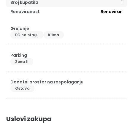
Broj kupatila
1
Renoviranost
Renoviran
Grejanje
EG na struju
Klima
Parking
Zona II
Dodatni prostor na raspolaganju
Ostava
Uslovi zakupa