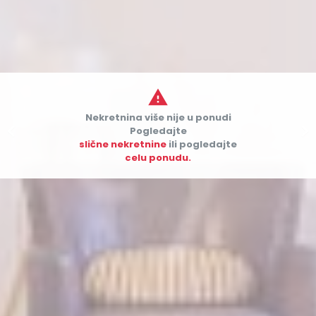

Nekretnina više nije u ponudi


Pogledajte
slične nekretnine
ili pogledajte
celu ponudu.