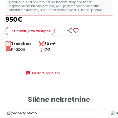
Ukoliko je ova nekretnina na nekom drugom mestu
oglašena sa nižom cenom, koju je prethodno odobrio
vlasnik nekretnine, niža cena takođe važi i u našoj ponudi.
950
€


Bez provizije
za zakupce
Trosoban
80 m²
Prazan
CG
flag
Prijavite problem
Slične nekretnine
ID 10693
ID