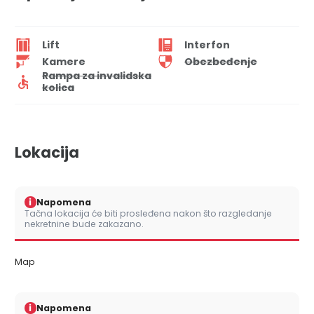
Lift
Interfon
Kamere
Obezbeđenje
Rampa za invalidska
kolica
Lokacija
i
Napomena
Tačna lokacija će biti prosleđena nakon što razgledanje
nekretnine bude zakazano.
Map
i
Napomena