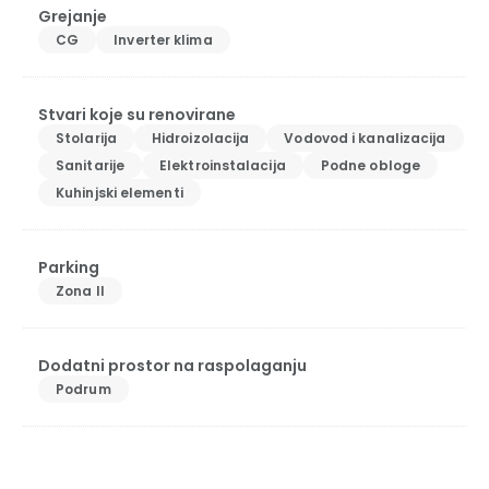
Grejanje
CG
Inverter klima
Stvari koje su renovirane
Stolarija
Hidroizolacija
Vodovod i kanalizacija
Sanitarije
Elektroinstalacija
Podne obloge
Kuhinjski elementi
Parking
Zona II
Dodatni prostor na raspolaganju
Podrum