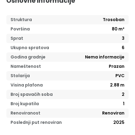
Osnovne informacije
Struktura
Trosoban
Površina
80
m²
Sprat
3
Ukupno spratova
6
Godina gradnje
Nema informacije
Nameštenost
Prazan
Stolarija
PVC
Visina plafona
2.88
m
Broj spavaćih soba
2
Broj kupatila
1
Renoviranost
Renoviran
Poslednji put renoviran
2025