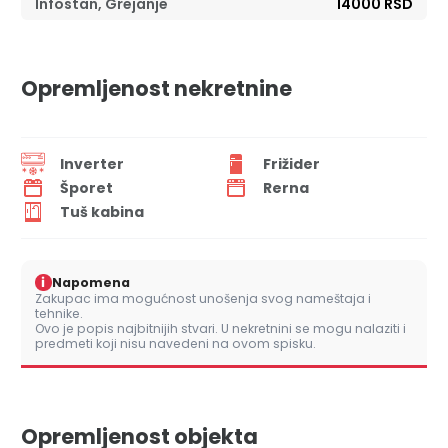
Infostan, Grejanje
14000 RSD
Opremljenost nekretnine
Inverter
Frižider
Šporet
Rerna
Tuš kabina
i
Napomena
Zakupac ima mogućnost unošenja svog nameštaja i
tehnike.
Ovo je popis najbitnijih stvari. U nekretnini se mogu nalaziti i
predmeti koji nisu navedeni na ovom spisku.
Opremljenost objekta