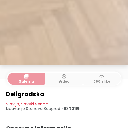
collections
play_circle_outline
360
Galerija
Video
360 slike
Deligradska
Slavija
,
Savski venac
Izdavanje Stanova
Beograd
•
ID
72115