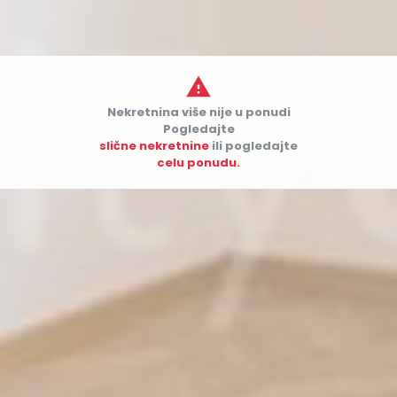

Nekretnina više nije u ponudi
Pogledajte
slične nekretnine
ili pogledajte


celu ponudu.