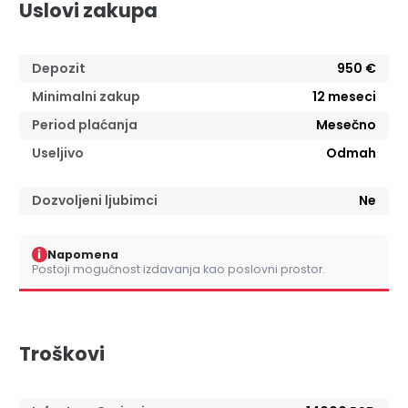
Uslovi zakupa
Depozit
950 €
Minimalni zakup
12
meseci
Period plaćanja
Mesečno
Useljivo
Odmah
Dozvoljeni ljubimci
Ne
i
Napomena
Postoji mogućnost izdavanja kao poslovni prostor.
Troškovi