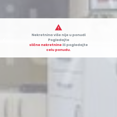

Nekretnina više nije u ponudi


Pogledajte
slične nekretnine
ili pogledajte
celu ponudu.