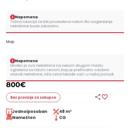
i
Napomena
Tačna lokacija će biti prosleđena nakon što razgledanje
nekretnine bude zakazano.
Map
i
Napomena
Ukoliko je ova nekretnina na nekom drugom mestu
oglašena sa nižom cenom, koju je prethodno odobrio
vlasnik nekretnine, niža cena takođe važi i u našoj ponudi.
800
€


Bez provizije
za zakupce
Jednoiposoban
48 m²
Namešten
CG