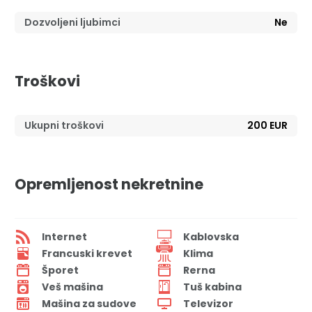
Dozvoljeni ljubimci
Ne
Troškovi
Ukupni troškovi
200 EUR
Opremljenost nekretnine
Internet
Kablovska
Francuski krevet
Klima
Šporet
Rerna
Veš mašina
Tuš kabina
Mašina za sudove
Televizor