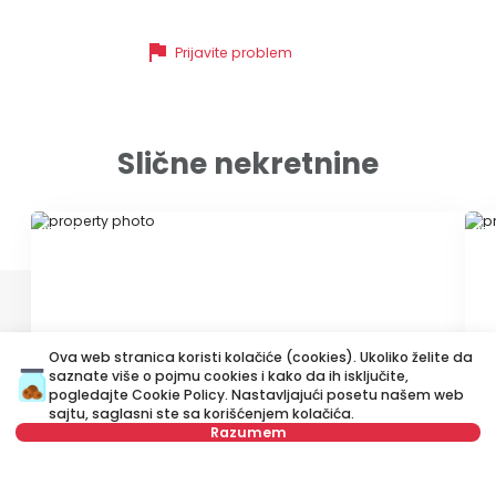
flag
Prijavite problem
Slične nekretnine
ID 10693
ID
Ova web stranica koristi kolačiće (cookies). Ukoliko želite da
saznate više o pojmu cookies i kako da ih isključite,
pogledajte
Cookie Policy
. Nastavljajući posetu našem web
1.000 €
6
sajtu, saglasni ste sa korišćenjem kolačića.
Izdavanje
•
Stan
Iz
Razumem
Bulevar kneza Aleksandra Karađorđevića, Savski venac
Kn