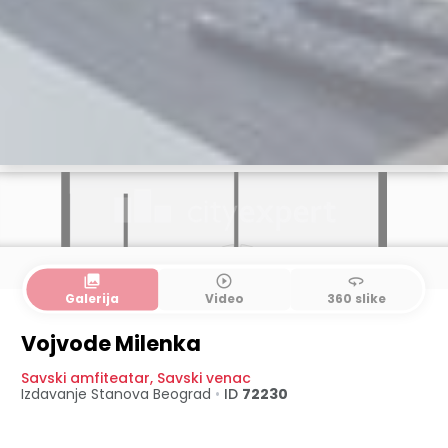
collections
play_circle_outline
360
Galerija
Video
360 slike
Vojvode Milenka
Savski amfiteatar
,
Savski venac
Izdavanje Stanova
Beograd
•
ID
72230