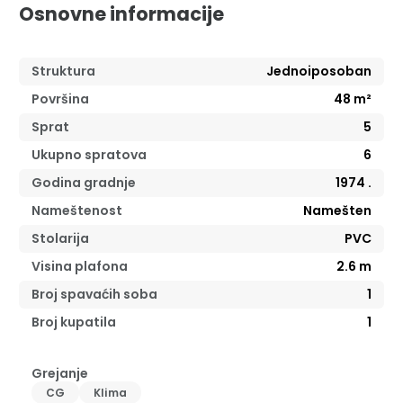
Osnovne informacije
Struktura
Jednoiposoban
Površina
48
m²
Sprat
5
Ukupno spratova
6
Godina gradnje
1974
.
Nameštenost
Namešten
Stolarija
PVC
Visina plafona
2.6
m
Broj spavaćih soba
1
Broj kupatila
1
Grejanje
CG
Klima