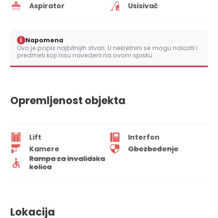
Aspirator
Usisivač
i
Napomena
Ovo je popis najbitnijih stvari. U nekretnini se mogu nalaziti i
predmeti koji nisu navedeni na ovom spisku.
Opremljenost objekta
Lift
Interfon
Kamere
Obezbeđenje
Rampa za invalidska
kolica
Lokacija