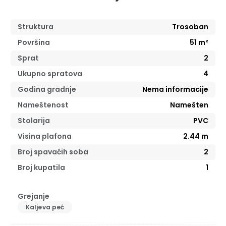
Struktura
Trosoban
Površina
51
m²
Sprat
2
Ukupno spratova
4
Godina gradnje
Nema informacije
Nameštenost
Namešten
Stolarija
PVC
Visina plafona
2.44
m
Broj spavaćih soba
2
Broj kupatila
1
Grejanje
Kaljeva peć