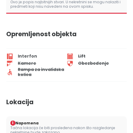
Ovo je popis najbitnijih stvari. U nekretnini se mogu nalaziti i
predmeti koji nisu navedeni na ovom spisku.
Opremljenost objekta
Interfon
Lift
Kamere
Obezbeđenje
Rampa za invalidska
kolica
Lokacija
i
Napomena
Tačna lokacija će biti prosleđena nakon što razgledanje
nekretnine bude zakazano.