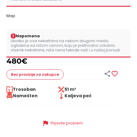
Map
i
Napomena
Ukoliko je ova nekretnina na nekom drugom mestu
oglašena sa nižom cenom, koju je prethodno odobrio
vlasnik nekretnine, niža cena takođe važi i u našoj ponudi.
480
€


Bez provizije
za zakupce
Trosoban
51 m²
Namešten
Kaljeva peć
flag
Prijavite problem