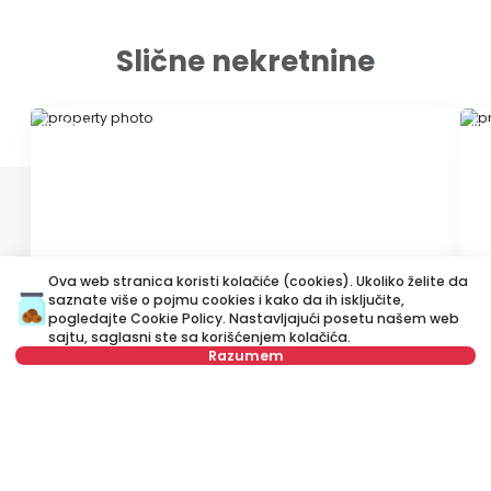
Slične nekretnine
ID 10465
ID
Ova web stranica koristi kolačiće (cookies). Ukoliko želite da
500 €
4
saznate više o pojmu cookies i kako da ih isključite,
pogledajte
Cookie Policy
. Nastavljajući posetu našem web
Izdavanje
•
Stan
Iz
sajtu, saglasni ste sa korišćenjem kolačića.
Razumem
Gandijeva, Novi Beograd
Ž
40 m²
Jednosoban
Namešten
Nije u ponudi