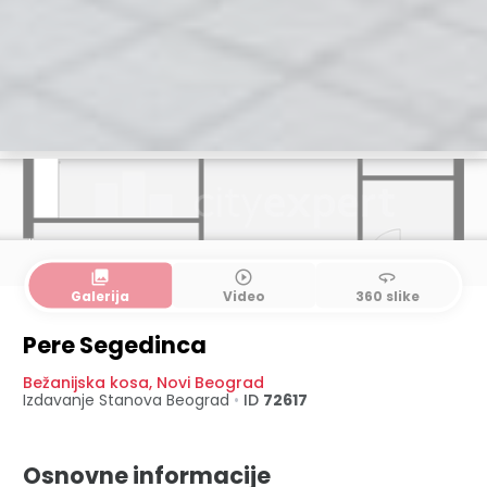
collections
play_circle_outline
360
Galerija
Video
360 slike
Pere Segedinca
Bežanijska kosa
,
Novi Beograd
Izdavanje Stanova
Beograd
•
ID
72617
Osnovne informacije