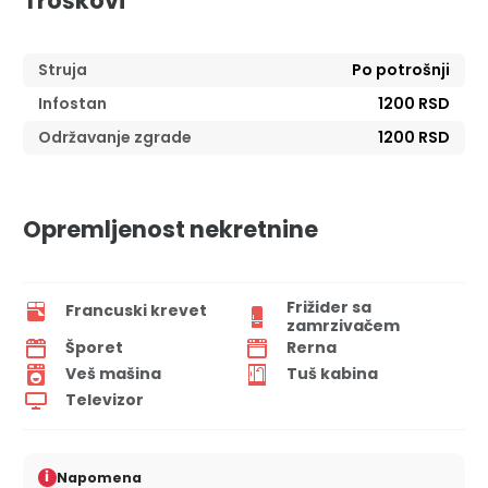
Troškovi
Struja
Po potrošnji
Infostan
1200 RSD
Održavanje zgrade
1200 RSD
Opremljenost nekretnine
Frižider sa
Francuski krevet
zamrzivačem
Šporet
Rerna
Veš mašina
Tuš kabina
Televizor
i
Napomena