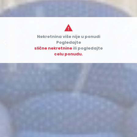

Nekretnina više nije u ponudi


Pogledajte
slične nekretnine
ili pogledajte
celu ponudu.