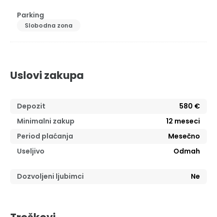
Parking
Slobodna zona
Uslovi zakupa
Depozit
580 €
Minimalni zakup
12
meseci
Period plaćanja
Mesečno
Useljivo
Odmah
Dozvoljeni ljubimci
Ne