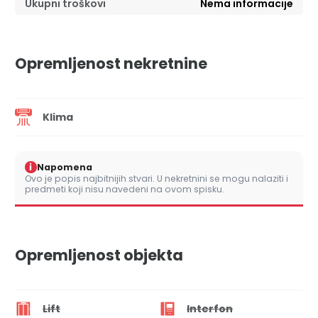
Ukupni troškovi
Nema informacije
Opremljenost nekretnine
Klima
i
Napomena
Ovo je popis najbitnijih stvari. U nekretnini se mogu nalaziti i
predmeti koji nisu navedeni na ovom spisku.
Opremljenost objekta
Lift
Interfon