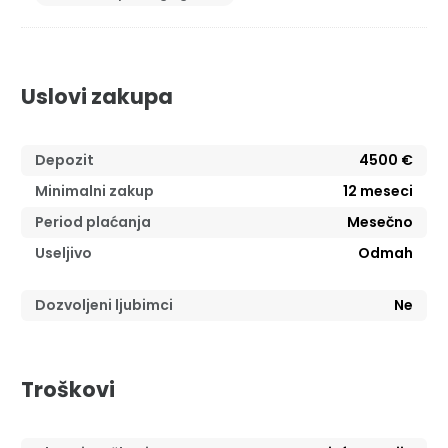
Uslovi zakupa
Depozit
4500 €
Minimalni zakup
12
meseci
Period plaćanja
Mesečno
Useljivo
Odmah
Dozvoljeni ljubimci
Ne
Troškovi