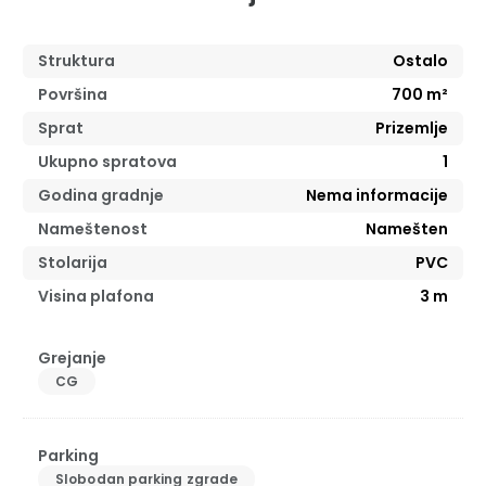
Struktura
Ostalo
Površina
700
m²
Sprat
Prizemlje
Ukupno spratova
1
Godina gradnje
Nema informacije
Nameštenost
Namešten
Stolarija
PVC
Visina plafona
3
m
Grejanje
CG
Parking
Slobodan parking zgrade