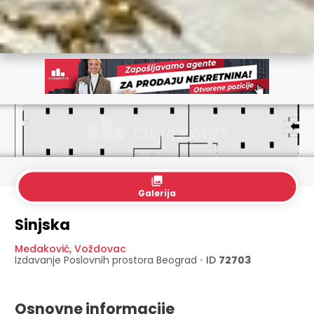
collections
Galerija
Sinjska
Medaković
,
Voždovac
Izdavanje Poslovnih prostora
Beograd
•
ID
72703
Osnovne informacije