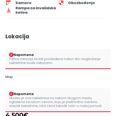
Kamere
Obezbeđenje
Rampa za invalidska
kolica
Lokacija
i
Napomena
Tačna lokacija će biti prosleđena nakon što razgledanje
nekretnine bude zakazano.
Map
i
Napomena
Ukoliko je ova nekretnina na nekom drugom mestu
oglašena sa nižom cenom, koju je prethodno odobrio
vlasnik nekretnine, niža cena takođe važi i u našoj ponudi.
4.500
€