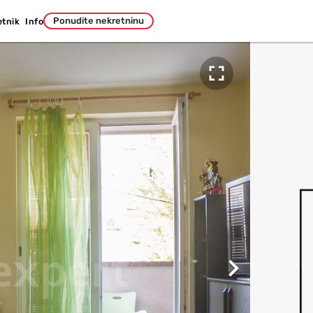
Ponudite nekretninu
etnik
Info

