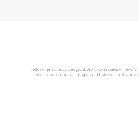
Izdavanje stanova Beograd, Srbija, Zvezdara, Mirijevo,
slikom, videom, detaljnim opisom i troškovima. Standard