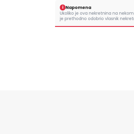
Napomena
i
Ukoliko je ova nekretnina na nek
je prethodno odobrio vlasnik nekretn