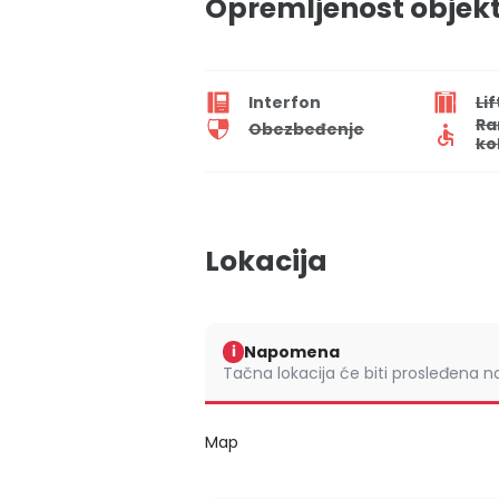
Opremljenost objek
Interfon
Lif
Ra
Obezbeđenje
ko
Lokacija
Napomena
i
Tačna lokacija će biti prosleđena 
Map