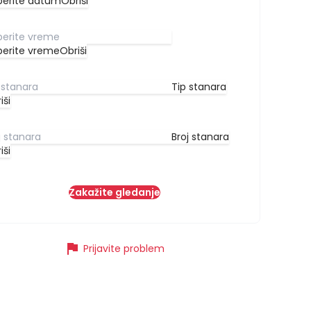
berite datum
Obriši
berite vreme
Obriši
Tip stanara
iši
Broj stanara
iši
Zakažite gledanje
flag
Prijavite problem