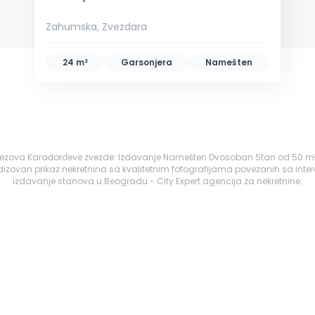
Zahumska, Zvezdara
24 m²
Garsonjera
Namešten
 Vitezova Karađorđeve zvezde: Izdavanje Namešten Dvosoban Stan od 50 m²
izovan prikaz nekretnina sa kvalitetnim fotografijama povezanih sa inte
izdavanje stanova u Beogradu - City Expert agencija za nekretnine.