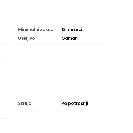
Minimalni zakup
12
meseci
Useljivo
Odmah
Struja
Po potrošnji