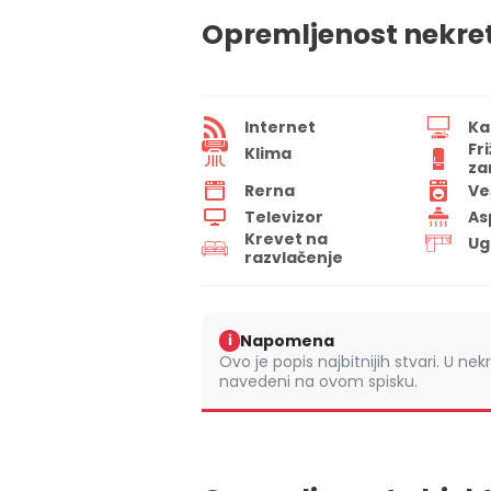
Opremljenost nekre
Internet
Ka
Fr
Klima
za
Rerna
Ve
Televizor
As
Krevet na
Ug
razvlačenje
Napomena
i
Ovo je popis najbitnijih stvari. U nek
navedeni na ovom spisku.