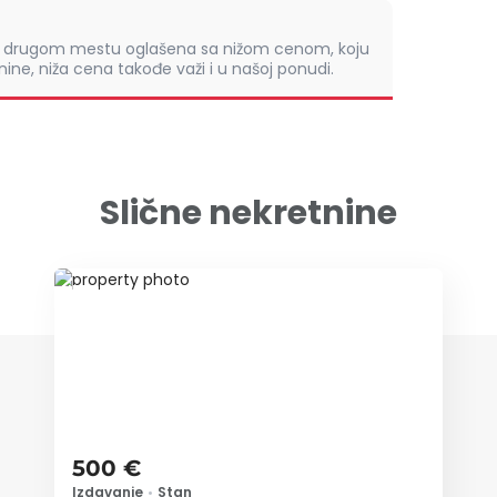
om drugom mestu oglašena sa nižom cenom, koju
ine, niža cena takođe važi i u našoj ponudi.
Slične nekretnine
ID 12808
500 €
Izdavanje
•
Stan