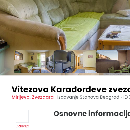
Vitezova Karađorđeve zvez
Mirijevo
,
Zvezdara
Izdavanje Stanova
Beograd
•
ID
Osnovne informacij
Galerija