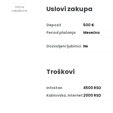
Uslovi zakupa
Slične
nekretnine
Depozit
500 €
Period plaćanja
Mesečno
Dozvoljeni ljubimci
Ne
Troškovi
Infostan
4500 RSD
Kablovska, Internet
2000 RSD