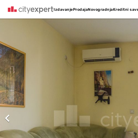
Kreditni sav
Izdavanje
Prodaja
Novogradnja
