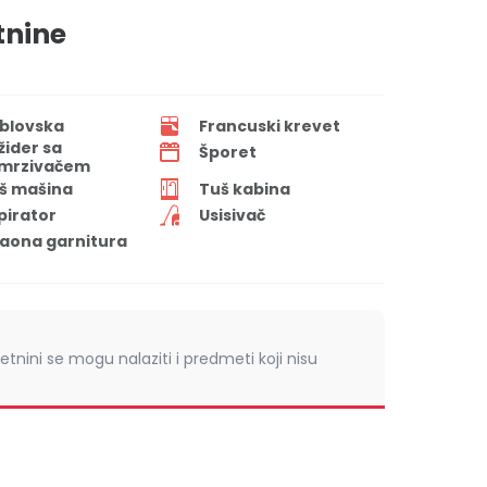
tnine
blovska
Francuski krevet
ižider sa
Šporet
mrzivačem
š mašina
Tuš kabina
pirator
Usisivač
aona garnitura
retnini se mogu nalaziti i predmeti koji nisu