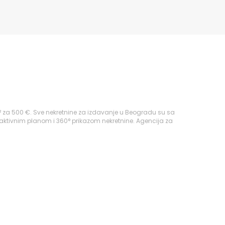
 za 500 €. Sve nekretnine za izdavanje u Beogradu su sa
raktivnim planom i 360° prikazom nekretnine. Agencija za