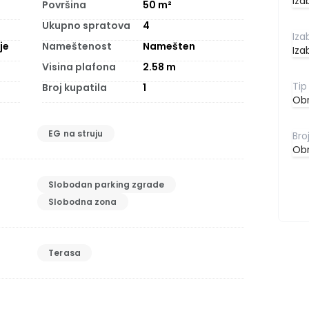
Iza
Površina
50
m²
Ukupno spratova
4
je
Nameštenost
Namešten
Iza
Visina plafona
2.58
m
Broj kupatila
1
Obr
EG na struju
Obr
Slobodan parking zgrade
Slobodna zona
Terasa