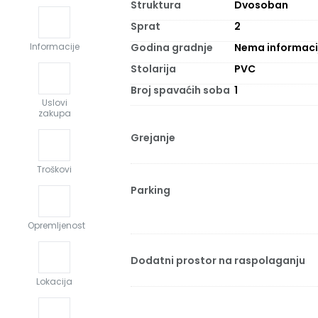
Struktura
Dvosoban
Sprat
2
Godina gradnje
Nema informaci
Informacije
Stolarija
PVC
Broj spavaćih soba
1
Uslovi
zakupa
Grejanje
Troškovi
Parking
Opremljenost
Dodatni prostor na raspolaganju
Lokacija