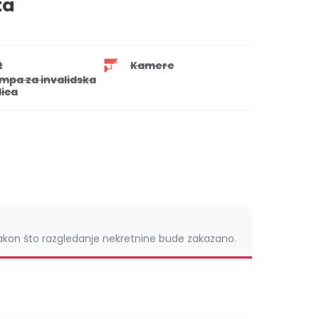
ta
t
Kamere
mpa za invalidska
lica
nakon što razgledanje nekretnine bude zakazano.