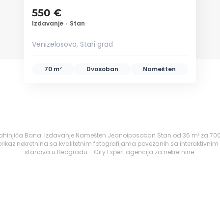
550 €
Izdavanje
•
Stan
Venizelosova, Stari grad
70 m²
Dvosoban
Namešten
Strahinjića Bana: Izdavanje Namešten Jednoiposoban Stan od 36 m² za 700
ikaz nekretnina sa kvalitetnim fotografijama povezanih sa interaktivnim
stanova u Beogradu - City Expert agencija za nekretnine.