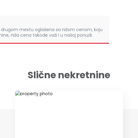
om drugom mestu oglašena sa nižom cenom, koju
ine, niža cena takođe važi i u našoj ponudi.
Slične nekretnine
ID 46338