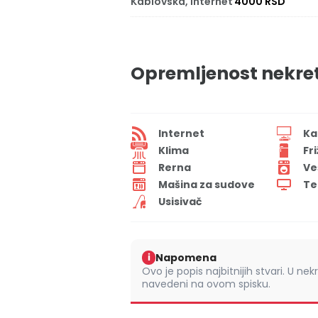
Kablovska, Internet
4000 RSD
Opremljenost nekre
Internet
Ka
Klima
Fr
Rerna
Ve
Mašina za sudove
Te
Usisivač
Napomena
i
Ovo je popis najbitnijih stvari. U nek
navedeni na ovom spisku.