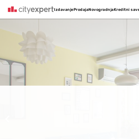
Kreditni sav
Izdavanje
Prodaja
Novogradnja
