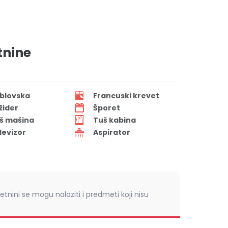
tnine
blovska
Francuski krevet
ižider
Šporet
š mašina
Tuš kabina
levizor
Aspirator
retnini se mogu nalaziti i predmeti koji nisu