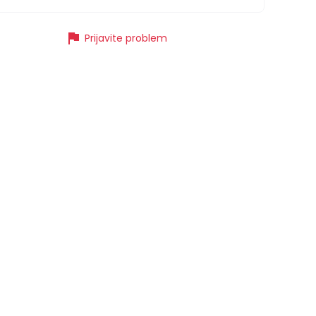
flag
Prijavite problem