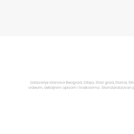
Izdavanje stanova Beograd, Srbija, Stari grad, Dorćol, 
videom, detaljnim opisom i troškovima. Standardizovan pr