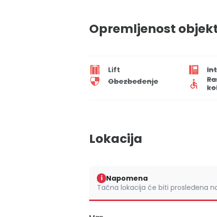
Opremljenost objek
Lift
In
Ra
Obezbeđenje
ko
Lokacija
Napomena
i
Tačna lokacija će biti prosleđena 