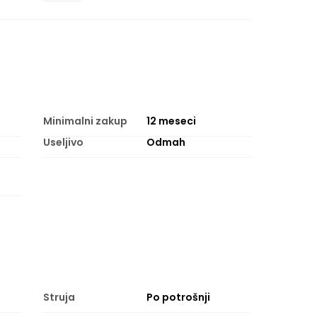
Minimalni zakup
12
meseci
Useljivo
Odmah
Struja
Po potrošnji