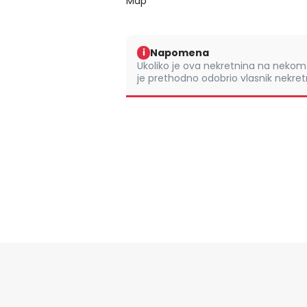
Map
Napomena
i
Ukoliko je ova nekretnina na nek
je prethodno odobrio vlasnik nekretn