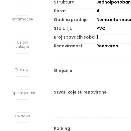
Struktura
Jednoiposoban
Sprat
4
Godina gradnje
Nema informaci
Informacije
Stolarija
PVC
Broj spavaćih soba
1
Uslovi
Renoviranost
Renoviran
zakupa
Troškovi
Grejanje
Stvari koje su renovirane
Opremljenost
Lokacija
Parking