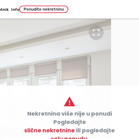
Ponudite nekretninu
etnik
Info


Nekretnina više nije u ponudi

Pogledajte
slične nekretnine
ili pogledajte
celu ponudu.