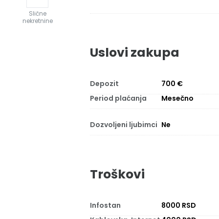
Slične
nekretnine
Uslovi zakupa
Depozit
700 €
Period plaćanja
Mesečno
Dozvoljeni ljubimci
Ne
Troškovi
Infostan
8000 RSD