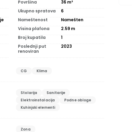
Površina
36
m²
Ukupno spratova
6
je
Nameštenost
Namešten
Visina plafona
2.59
m
Broj kupatila
1
Poslednji put
2023
renoviran
CG
Klima
Stolarija
Sanitarije
Elektroinstalacija
Podne obloge
Kuhinjski elementi
Zona