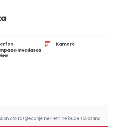
ta
terfon
Kamere
mpa za invalidska
lica
nakon što razgledanje nekretnine bude zakazano.