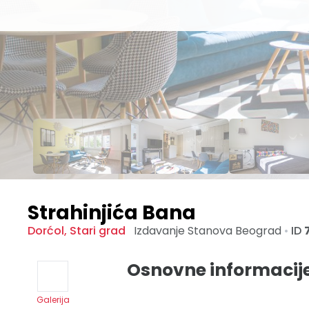
Strahinjića Bana
Dorćol
,
Stari grad
Izdavanje Stanova
Beograd
•
ID
Osnovne informacij
Galerija