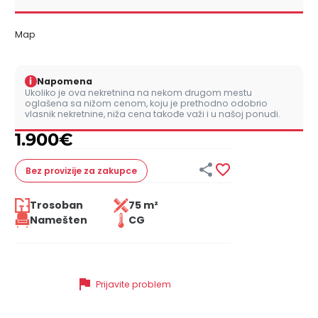
Map
i
Napomena
Ukoliko je ova nekretnina na nekom drugom mestu
oglašena sa nižom cenom, koju je prethodno odobrio
vlasnik nekretnine, niža cena takođe važi i u našoj ponudi.
1.900
€


Bez provizije
za zakupce
Trosoban
75 m²
Namešten
CG
flag
Prijavite problem