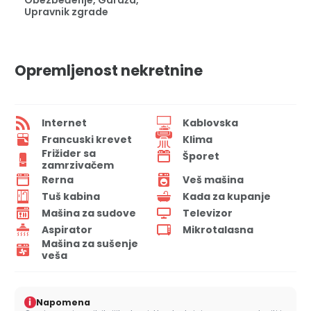
Obezbeđenje, Garaža,
Upravnik zgrade
Opremljenost nekretnine
Internet
Kablovska
Francuski krevet
Klima
Frižider sa
Šporet
zamrzivačem
Rerna
Veš mašina
Tuš kabina
Kada za kupanje
Mašina za sudove
Televizor
Aspirator
Mikrotalasna
Mašina za sušenje
veša
i
Napomena