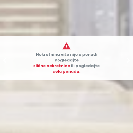

Nekretnina više nije u ponudi


Pogledajte
slične nekretnine
ili pogledajte
celu ponudu.