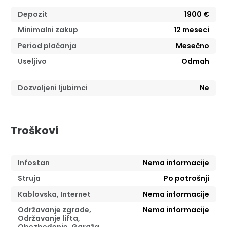
Depozit
1900 €
Minimalni zakup
12
meseci
Period plaćanja
Mesečno
Useljivo
Odmah
Dozvoljeni ljubimci
Ne
Troškovi
Infostan
Nema informacije
Struja
Po potrošnji
Kablovska, Internet
Nema informacije
Održavanje zgrade,
Nema informacije
Održavanje lifta,