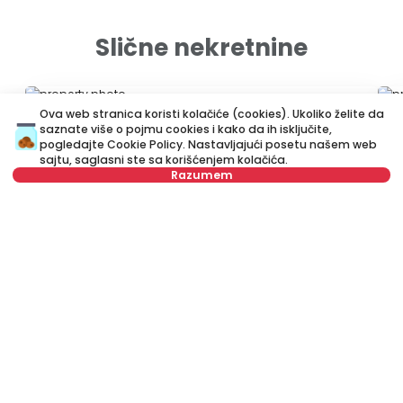
Slične nekretnine
ID 78509
ID 
Ova web stranica koristi kolačiće (cookies). Ukoliko želite da
saznate više o pojmu cookies i kako da ih isključite,
pogledajte
Cookie Policy
. Nastavljajući posetu našem web
sajtu, saglasni ste sa korišćenjem kolačića.
Razumem
Nije u ponudi
2.100 €
1
Izdavanje
•
Stan
Iz
Gavrila Principa, Savski venac
Pu
138 m²
Petosoban i veći
Namešten