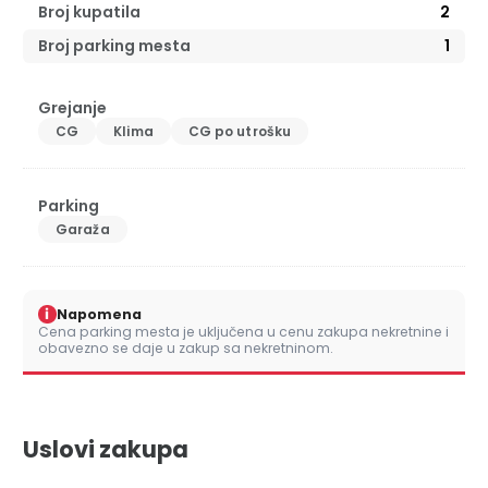
Broj kupatila
2
Broj parking mesta
1
Grejanje
CG
Klima
CG po utrošku
Parking
Garaža
i
Napomena
Cena parking mesta je uključena u cenu zakupa nekretnine i
obavezno se daje u zakup sa nekretninom.
Uslovi zakupa