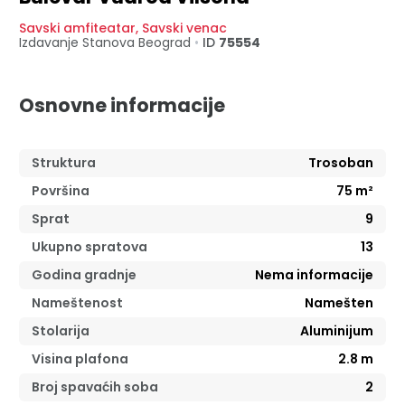
Savski amfiteatar
,
Savski venac
Izdavanje Stanova
Beograd
•
ID
75554
Osnovne informacije
Struktura
Trosoban
Površina
75
m²
Sprat
9
Ukupno spratova
13
Godina gradnje
Nema informacije
Nameštenost
Namešten
Stolarija
Aluminijum
Visina plafona
2.8
m
Broj spavaćih soba
2