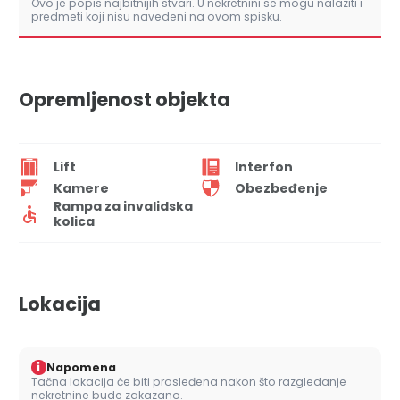
Ovo je popis najbitnijih stvari. U nekretnini se mogu nalaziti i
predmeti koji nisu navedeni na ovom spisku.
Opremljenost objekta
Lift
Interfon
Kamere
Obezbeđenje
Rampa za invalidska
kolica
Lokacija
i
Napomena
Tačna lokacija će biti prosleđena nakon što razgledanje
nekretnine bude zakazano.