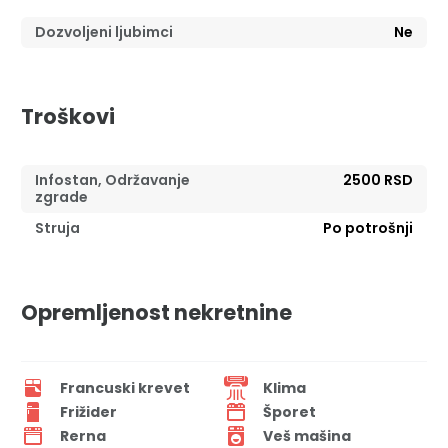
Dozvoljeni ljubimci
Ne
Troškovi
Infostan, Održavanje
2500 RSD
zgrade
Struja
Po potrošnji
Opremljenost nekretnine
Francuski krevet
Klima
Frižider
Šporet
Rerna
Veš mašina