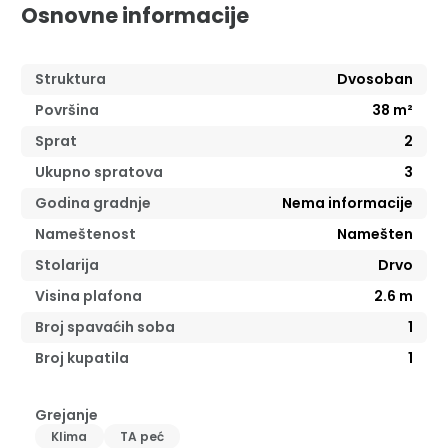
Osnovne informacije
Struktura
Dvosoban
Površina
38
m²
Sprat
2
Ukupno spratova
3
Godina gradnje
Nema informacije
Nameštenost
Namešten
Stolarija
Drvo
Visina plafona
2.6
m
Broj spavaćih soba
1
Broj kupatila
1
Grejanje
Klima
TA peć