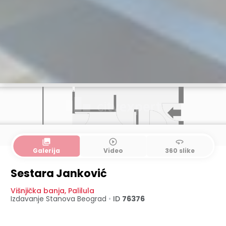
collections
play_circle_outline
360
Galerija
Video
360 slike
Sestara Janković
Višnjička banja
,
Palilula
Izdavanje Stanova
Beograd
•
ID
76376