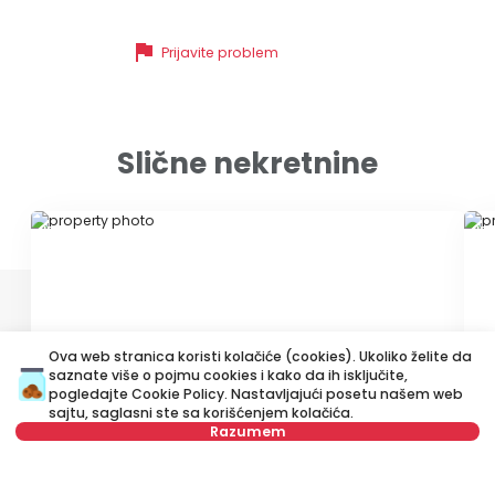
flag
Prijavite problem
Slične nekretnine
ID 78798
ID
Ova web stranica koristi kolačiće (cookies). Ukoliko želite da
saznate više o pojmu cookies i kako da ih isključite,
pogledajte
Cookie Policy
. Nastavljajući posetu našem web
400 €
4
sajtu, saglasni ste sa korišćenjem kolačića.
Izdavanje
•
Stan
Iz
Razumem
Uzdinska, Palilula
Su