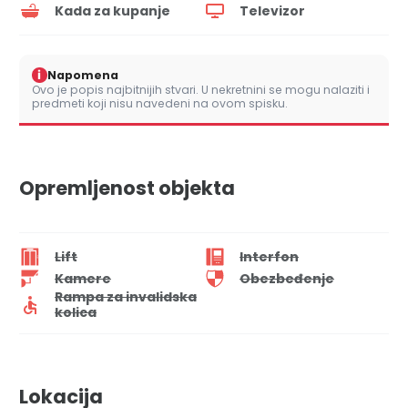
Kada za kupanje
Televizor
i
Napomena
Ovo je popis najbitnijih stvari. U nekretnini se mogu nalaziti i
predmeti koji nisu navedeni na ovom spisku.
Opremljenost objekta
Lift
Interfon
Kamere
Obezbeđenje
Rampa za invalidska
kolica
Lokacija