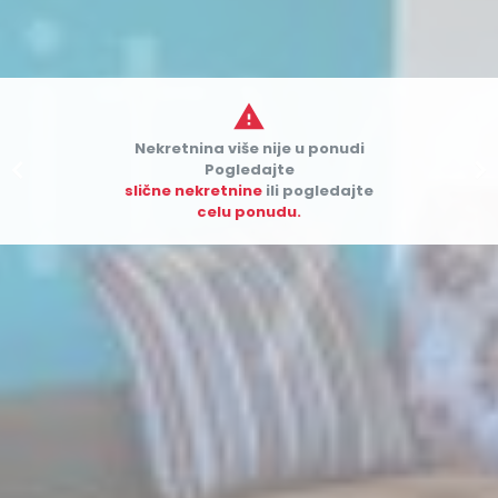

Nekretnina više nije u ponudi


Pogledajte
slične nekretnine
ili pogledajte
celu ponudu.