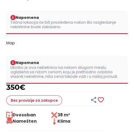
i
Napomena
Tačna lokacija će biti prosleđena nakon što razgledanje
nekretnine bude zakazano.
Map
i
Napomena
Ukoliko je ova nekretnina na nekom drugom mestu
oglašena sa nižom cenom, koju je prethodno odobrio
vlasnik nekretnine, niža cena takođe važi i u našoj ponudi.
350
€


Bez provizije
za zakupce
Dvosoban
38 m²
Namešten
Klima