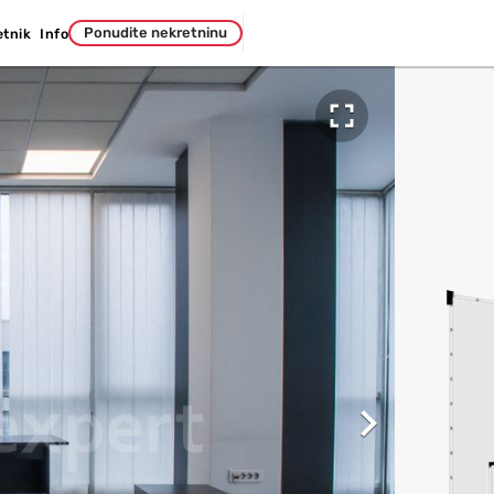
Ponudite nekretninu
etnik
Info

