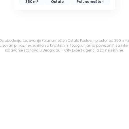
350 m²
Ostalo
Polunamešten
 Oslobođenja: Izdavanje Polunamešten Ostalo Poslovni prostor od 350 m² z
izovan prikaz nekretnina sa kvalitetnim fotografijama povezanih sa inte
izdavanje stanova u Beogradu - City Expert agencija za nekretnine.