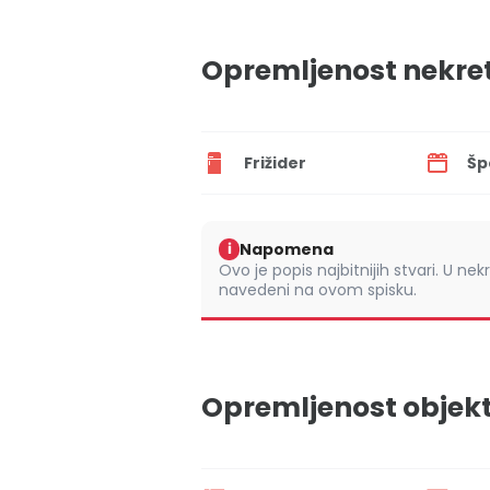
Opremljenost nekre
Frižider
Šp
Napomena
i
Ovo je popis najbitnijih stvari. U nek
navedeni na ovom spisku.
Opremljenost objek