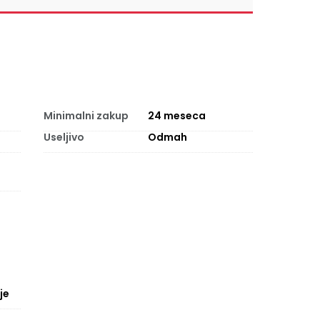
Minimalni zakup
24
meseca
Useljivo
Odmah
je