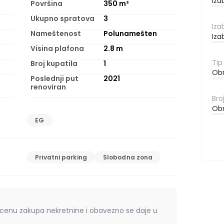
Iza
Površina
350
m²
Ukupno spratova
3
Nameštenost
Polunamešten
Iza
Visina plafona
2.8
m
Broj kupatila
1
Obr
Poslednji put
2021
renoviran
Obr
EG
Privatni parking
Slobodna zona
 cenu zakupa nekretnine i obavezno se daje u