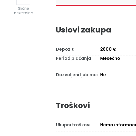
Slične
nekretnine
Uslovi zakupa
Depozit
2800 €
Period plaćanja
Mesečno
Dozvoljeni ljubimci
Ne
Troškovi
Ukupni troškovi
Nema informaci