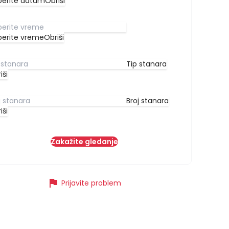
berite datum
Obriši
berite vreme
Obriši
Tip stanara
iši
Broj stanara
iši
Zakažite gledanje
flag
Prijavite problem