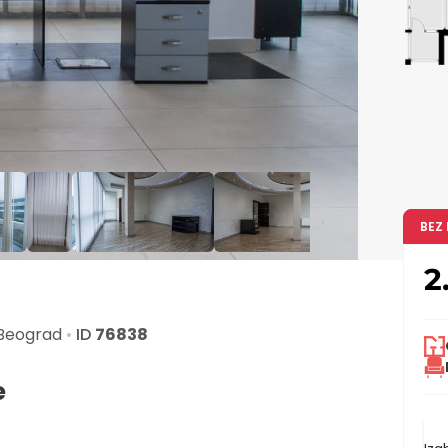
BEZ
2
Beograd
•
ID
76838
e