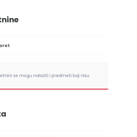
tnine
oret
retnini se mogu nalaziti i predmeti koji nisu
ta