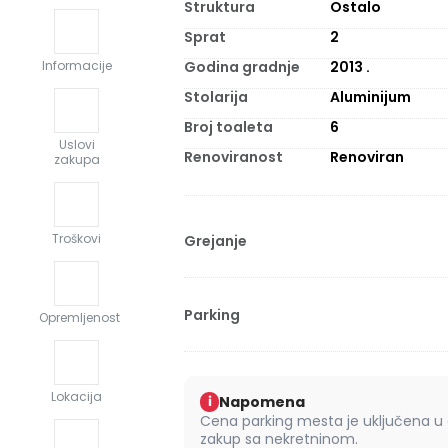
Struktura
Ostalo
Sprat
2
Godina gradnje
2013
.
Informacije
Stolarija
Aluminijum
Broj toaleta
6
Uslovi
Renoviranost
Renoviran
zakupa
Troškovi
Grejanje
Parking
Opremljenost
Lokacija
Napomena
i
Cena parking mesta je uključena u
zakup sa nekretninom.