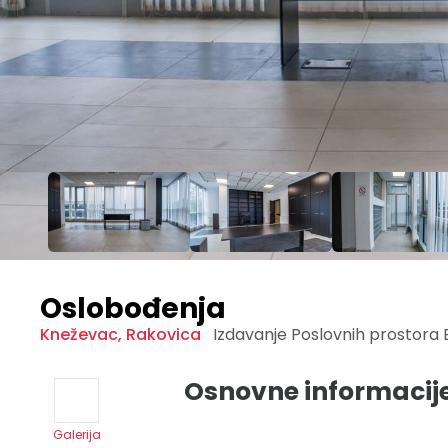
Oslobođenja
Kneževac
,
Rakovica
Izdavanje Poslovnih prostora
Osnovne informacij
Galerija