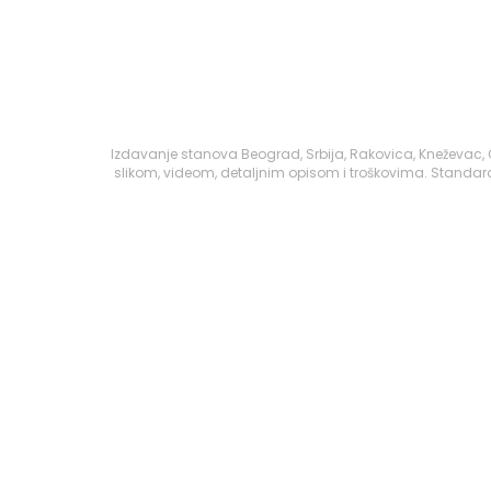
Izdavanje stanova Beograd, Srbija, Rakovica, Kneževac,
slikom, videom, detaljnim opisom i troškovima. Standard