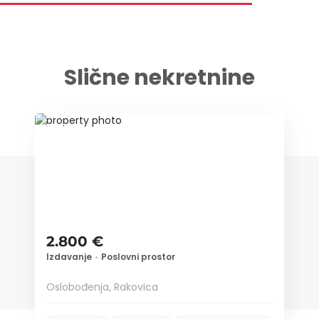
Slične nekretnine
ID 76837
2.800 €
Izdavanje
•
Poslovni prostor
Oslobođenja, Rakovica