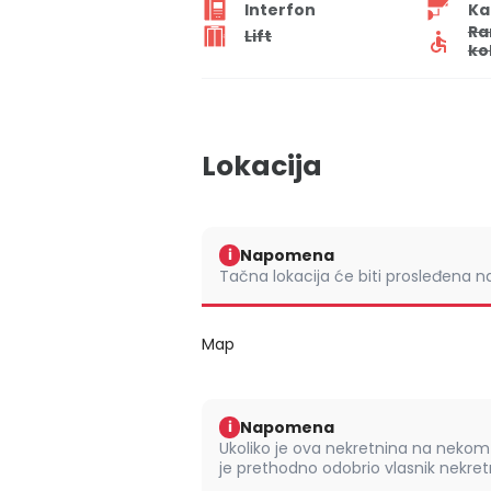
Interfon
Ka
Ra
Lift
ko
Lokacija
Napomena
i
Tačna lokacija će biti prosleđena 
Map
Napomena
i
Ukoliko je ova nekretnina na nek
je prethodno odobrio vlasnik nekretn