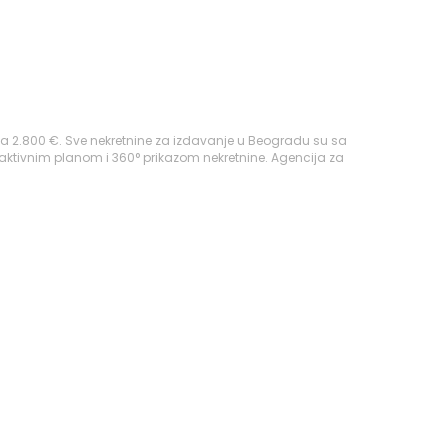
a 2.800 €. Sve nekretnine za izdavanje u Beogradu su sa
raktivnim planom i 360° prikazom nekretnine. Agencija za