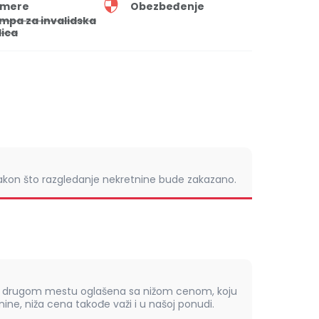
mere
Obezbeđenje
mpa za invalidska
lica
nakon što razgledanje nekretnine bude zakazano.
om drugom mestu oglašena sa nižom cenom, koju
ine, niža cena takođe važi i u našoj ponudi.