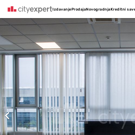
Kreditni sav
Izdavanje
Prodaja
Novogradnja
