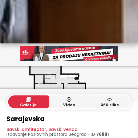
collections
play_circle_outline
360
Galerija
Video
360 slike
Sarajevska
Savski amfiteatar
,
Savski venac
Izdavanje Poslovnih prostora
Beograd
•
ID
76891