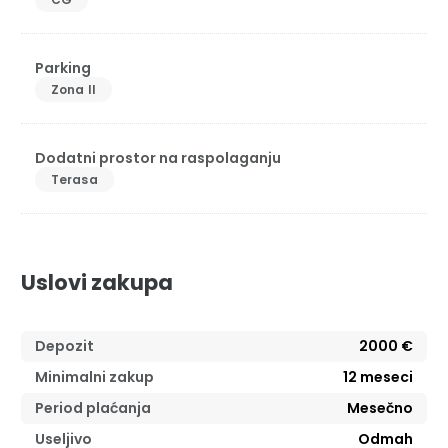
Parking
Zona II
Dodatni prostor na raspolaganju
Terasa
Uslovi zakupa
Depozit
2000 €
Minimalni zakup
12
meseci
Period plaćanja
Mesečno
Useljivo
Odmah