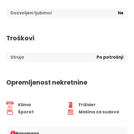
Dozvoljeni ljubimci
Ne
Troškovi
Struja
Po potrošnji
Opremljenost nekretnine
Klima
Frižider
Šporet
Mašina za sudove
i
Napomena