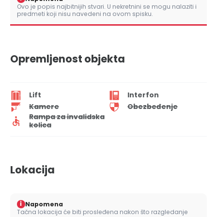
Ovo je popis najbitnijih stvari. U nekretnini se mogu nalaziti i
predmeti koji nisu navedeni na ovom spisku.
Opremljenost objekta
Lift
Interfon
Kamere
Obezbeđenje
Rampa za invalidska
kolica
Lokacija
i
Napomena
Tačna lokacija će biti prosleđena nakon što razgledanje