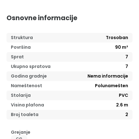
Osnovne informacije
Struktura
Trosoban
Površina
90
m²
Sprat
7
Ukupno spratova
7
Godina gradnje
Nema informacije
Nameštenost
Polunamešten
Stolarija
PVC
Visina plafona
2.6
m
Broj toaleta
2
Grejanje
CG