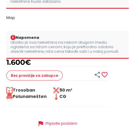
nekretnine bude zakazano.
Map
i
Napomena
Ukoliko je ova nekretnina na nekom drugom mestu
oglašena sa nižom cenom, koju je prethodno odobrio
vlasnik nekretnine, niža cena takođe važi i u našoj ponudi.
1.600
€


Bez provizije
za zakupce
Trosoban
90 m²
Polunamešten
CG
flag
Prijavite problem