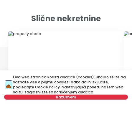
Slične nekretnine
ID 51617
ID 
Ova web stranica koristi kolačiće (cookies). Ukoliko želite da
saznate više o pojmu cookies i kako da ih isključite,
1.800 €
1
pogledajte
Cookie Policy
. Nastavljajući posetu našem web
Izdavanje
•
Poslovni prostor
Iz
sajtu, saglasni ste sa korišćenjem kolačića.
Razumem
Deligradska, Savski venac
Mi
Izaberite datum
Obriši
97 m²
Četvorosoban
Polunamešten
Izaberite vreme
Obriši