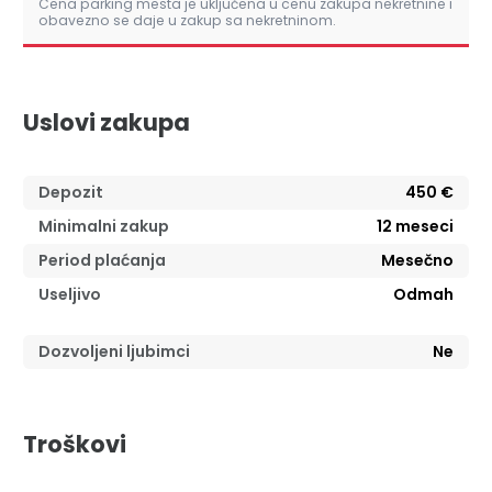
Cena parking mesta je uključena u cenu zakupa nekretnine i
obavezno se daje u zakup sa nekretninom.
Uslovi zakupa
Depozit
450 €
Minimalni zakup
12
meseci
Period plaćanja
Mesečno
Useljivo
Odmah
Dozvoljeni ljubimci
Ne
Troškovi