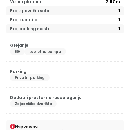
Visina plafona
2.97
m
Broj spavaćih soba
1
Broj kupatila
1
Broj parking mesta
1
Grejanje
EG
toplotna pumpa
Parking
Privatni parking
Dodatni prostor na raspolaganju
Zajedničko dvorište
i
Napomena