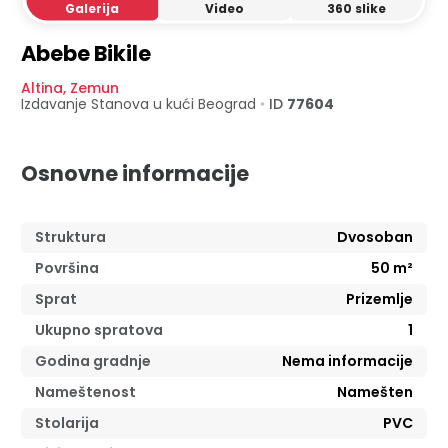
Galerija
Video
360 slike
Abebe Bikile
Altina
,
Zemun
Izdavanje Stanova u kući
Beograd
•
ID
77604
Osnovne informacije
Struktura
Dvosoban
Površina
50
m²
Sprat
Prizemlje
Ukupno spratova
1
Godina gradnje
Nema informacije
Nameštenost
Namešten
Stolarija
PVC