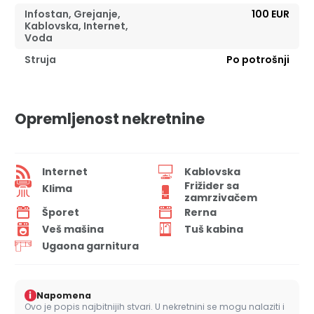
Infostan, Grejanje,
100 EUR
Kablovska, Internet,
Voda
Struja
Po potrošnji
Opremljenost nekretnine
Internet
Kablovska
Frižider sa
Klima
zamrzivačem
Šporet
Rerna
Veš mašina
Tuš kabina
Ugaona garnitura
i
Napomena
Ovo je popis najbitnijih stvari. U nekretnini se mogu nalaziti i