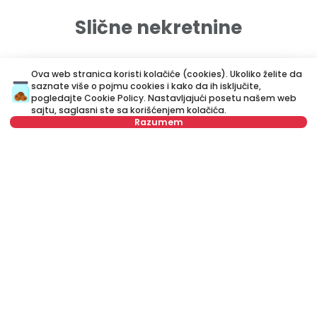
Slične nekretnine
ID 48233
ID
Ova web stranica koristi kolačiće (cookies). Ukoliko želite da
saznate više o pojmu cookies i kako da ih isključite,
pogledajte
Cookie Policy
. Nastavljajući posetu našem web
sajtu, saglasni ste sa korišćenjem kolačića.
Razumem
Izaberite datum
Obriši
400 €
3
Izaberite vreme
Obriši
Izdavanje
•
Stan u kući
Iz
Isidora Stojanovića, Zemun
St
Tip stanara
Obriši
45 m²
Jednoiposoban
Namešten
Broj stanara
Obriši
Zakažite gledanje