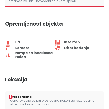
predmeti koji nisu navedeni na ovom spisku.
Opremljenost objekta
Lift
Interfon
Kamere
Obezbeđenje
Rampa za invalidska
kolica
Lokacija
i
Napomena
Tačna lokacija će biti prosleđena nakon što razgledanje
nekretnine bude zakazano.