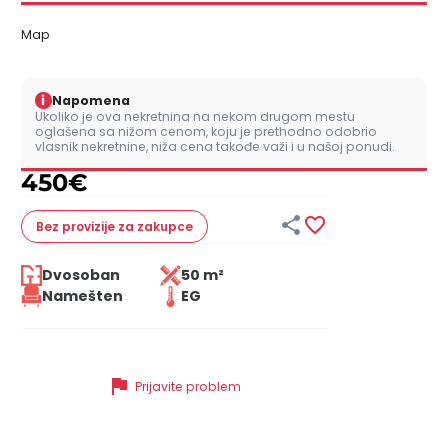
Map
i
Napomena
Ukoliko je ova nekretnina na nekom drugom mestu
oglašena sa nižom cenom, koju je prethodno odobrio
vlasnik nekretnine, niža cena takođe važi i u našoj ponudi.
450
€


Bez provizije
za zakupce
Dvosoban
50 m²
Namešten
EG
flag
Prijavite problem