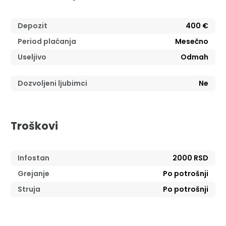
Depozit
400 €
Period plaćanja
Mesečno
Useljivo
Odmah
Dozvoljeni ljubimci
Ne
Troškovi
Infostan
2000 RSD
Grejanje
Po potrošnji
Struja
Po potrošnji