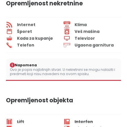
Opremljenost nekretnine
Internet
Klima
Šporet
Veš mašina
Kada za kupanje
Televizor
Telefon
Ugaona garnitura
i
Napomena
Ovo je popis najbitnijih stvari. U nekretnini se mogu nalaziti i
predmeti koji nisu navedeni na ovom spisku.
Opremljenost objekta
Lift
Interfon