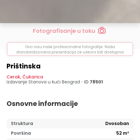
Fotografisanje u toku
Ovo nisu naše profesionalne fotografije. Naša
standardizovana prezentacija će uskoro biti dostupna
Prištinska
Cerak
,
Čukarica
Izdavanje Stanova u kući
Beograd
•
ID
78501
Osnovne informacije
Struktura
Dvosoban
Površina
52
m²