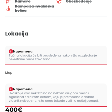
Kamere
Obezbeđenje
Rampa za invalidska
kolica
Lokacija
i
Napomena
Tačna lokacija će biti prosleđena nakon što razgledanje
nekretnine bude zakazano.
Map
i
Napomena
Ukoliko je ova nekretnina na nekom drugom mestu
oglašena sa nižom cenom, koju je prethodno odobrio
vlasnik nekretnine, niža cena takođe važi i u našoj ponudi.
400
€