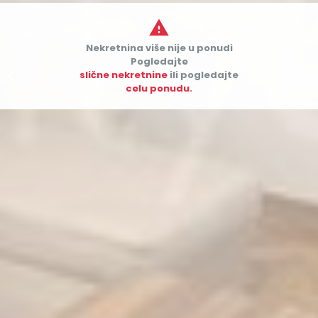

Nekretnina više nije u ponudi
Pogledajte


slične nekretnine
ili pogledajte
celu ponudu.