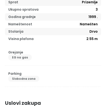
Sprat
Prizemlje
Ukupno spratova
3
Godina gradnje
1999
.
Nameštenost
Namešten
Stolarija
Drvo
Visina plafona
2.55
m
Grejanje
EG na gas
Parking
Slobodna zona
Uslovi zakupa