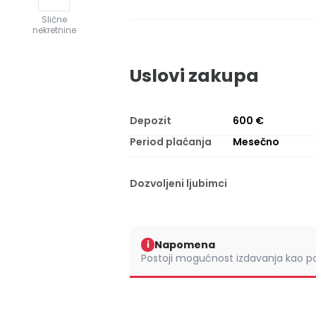
Slične
nekretnine
Uslovi zakupa
Depozit
600 €
Period plaćanja
Mesečno
Dozvoljeni ljubimci
Napomena
i
Postoji mogućnost izdavanja kao po