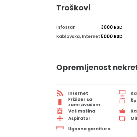
Troškovi
Infostan
3000 RSD
Kablovska, Internet
5000 RSD
Opremljenost nekre
Internet
Ka
Frižider sa
Šp
zamrzivačem
Veš mašina
Ka
Aspirator
Mi
Ugaona garnitura