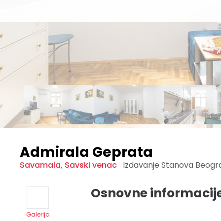
Admirala Geprata
Savamala
,
Savski venac
Izdavanje Stanova
Beogr
Osnovne informacij
Galerija