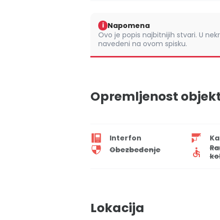
Napomena
i
Ovo je popis najbitnijih stvari. U nek
navedeni na ovom spisku.
Opremljenost objek
Interfon
Ka
Ra
Obezbeđenje
ko
Lokacija