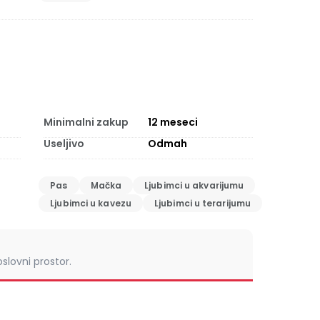
Minimalni zakup
12
meseci
Useljivo
Odmah
Pas
Mačka
Ljubimci u akvarijumu
Ljubimci u kavezu
Ljubimci u terarijumu
slovni prostor.