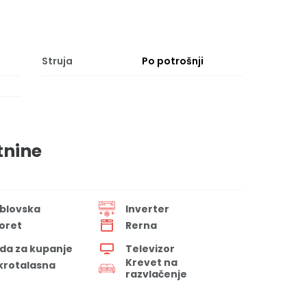
Struja
Po potrošnji
tnine
blovska
Inverter
oret
Rerna
da za kupanje
Televizor
Krevet na
krotalasna
razvlačenje