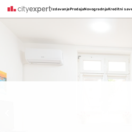
Kreditni sav
Izdavanje
Prodaja
Novogradnja
