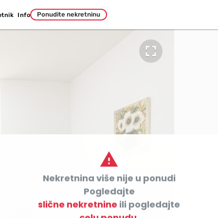
Ponudite nekretninu
etnik
Info


Nekretnina više nije u ponudi

Pogledajte
slične nekretnine
ili pogledajte
celu ponudu.