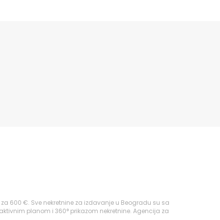
za 600 €. Sve nekretnine za izdavanje u Beogradu su sa
raktivnim planom i 360° prikazom nekretnine. Agencija za