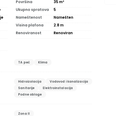
Površina
35
m²
e
Ukupno spratova
5
je
Nameštenost
Namešten
Visina plafona
2.8
m
Renoviranost
Renoviran
TA peć
Klima
Hidroizolacija
Vodovod i kanalizacija
Sanitarije
Elektroinstalacija
Podne obloge
Zona II