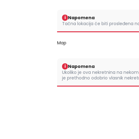
Napomena
i
Tačna lokacija će biti prosleđena 
Map
Napomena
i
Ukoliko je ova nekretnina na nek
je prethodno odobrio vlasnik nekretn