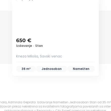
ID 72546
650 €
Izdavanje
•
Stan
Kneza Miloša, Savski venac
36 m²
Jednosoban
Namešten
mala, Admirala Geprata: Izdavanje Namešten Jednosoban Stan od 35 m² 
izovan prikaz nekretnina sa kvalitetnim fotografijama povezanih sa inte
izdavanje stanova u Beogradu - City Expert agencija za nekretnine.