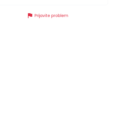
flag
Prijavite problem