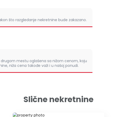
nakon što razgledanje nekretnine bude zakazano.
om drugom mestu oglašena sa nižom cenom, koju
ine, niža cena takođe važi i u našoj ponudi.
Slične nekretnine