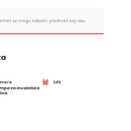
retnini se mogu nalaziti i predmeti koji nisu
ta
mere
Lift
mpa za invalidska
lica