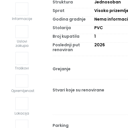
Struktura
Jednosoban
Sprat
Visoko prizemlj
Godina gradnje
Nema informaci
Informacije
Stolarija
PVC
Broj kupatila
1
Uslovi
Poslednji put
2026
zakupa
renoviran
Troškovi
Grejanje
Stvari koje su renovirane
Opremljenost
Lokacija
Parking