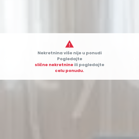

Nekretnina više nije u ponudi


Pogledajte
slične nekretnine
ili pogledajte
celu ponudu.