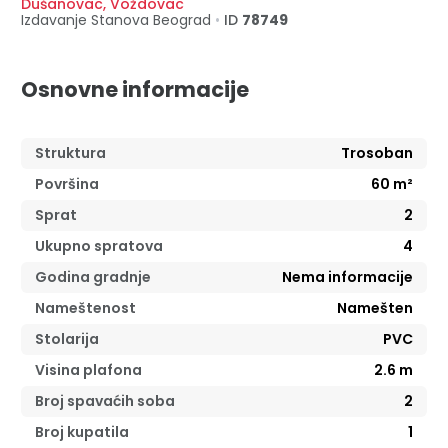
Dušanovac
,
Voždovac
Izdavanje Stanova
Beograd
•
ID
78749
Osnovne informacije
Struktura
Trosoban
Površina
60
m²
Sprat
2
Ukupno spratova
4
Godina gradnje
Nema informacije
Nameštenost
Namešten
Stolarija
PVC
Visina plafona
2.6
m
Broj spavaćih soba
2
Broj kupatila
1