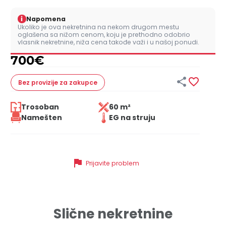
i
Napomena
Ukoliko je ova nekretnina na nekom drugom mestu
oglašena sa nižom cenom, koju je prethodno odobrio
vlasnik nekretnine, niža cena takođe važi i u našoj ponudi.
700
€


Bez provizije
za zakupce
Trosoban
60 m²
Namešten
EG na struju
flag
Prijavite problem
Slične nekretnine