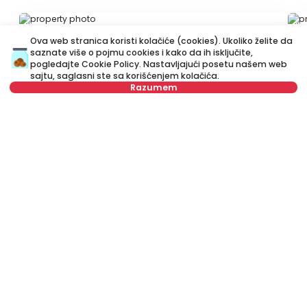
ID 79527
ID
Ova web stranica koristi kolačiće (cookies). Ukoliko želite da
saznate više o pojmu cookies i kako da ih isključite,
pogledajte
Cookie Policy
. Nastavljajući posetu našem web
sajtu, saglasni ste sa korišćenjem kolačića.
Razumem
Nije u ponudi
700 €
5
Izdavanje
•
Stan
Iz
Vidska, Voždovac
Ko
42 m²
Jednoiposoban
Namešten
Izdavanje stanova Beograd, Srbija, Voždovac, Dušanovac,
Kruševačka: Izdavanje Namešten Trosoban Stan od 60 m² za 700