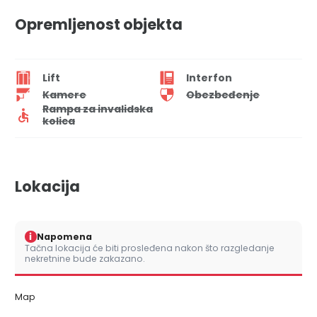
Opremljenost objekta
Lift
Interfon
Kamere
Obezbeđenje
Rampa za invalidska
kolica
Lokacija
i
Napomena
Tačna lokacija će biti prosleđena nakon što razgledanje
nekretnine bude zakazano.
Map