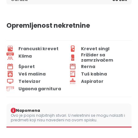
Opremljenost nekretnine
Francuski krevet
Krevet singl
Frižider sa
Klima
zamrzivačem
Šporet
Rerna
Veš mašina
Tuš kabina
Televizor
Aspirator
Ugaona garnitura
i
Napomena
Ovo je popis najbitnijih stvari. U nekretnini se mogu nalaziti i
predmeti koji nisu navedeni na ovom spisku.