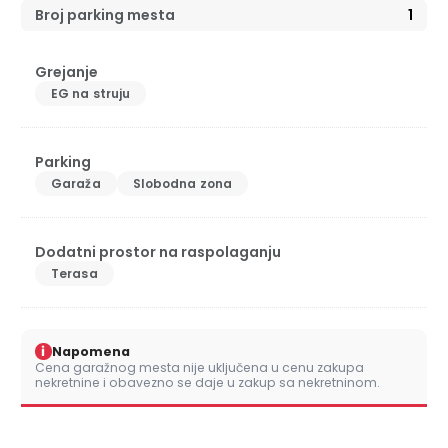
Broj parking mesta
1
Grejanje
EG na struju
Parking
Garaža
Slobodna zona
Dodatni prostor na raspolaganju
Terasa
i
Napomena
Cena garažnog mesta nije uključena u cenu zakupa
nekretnine i obavezno se daje u zakup sa nekretninom.