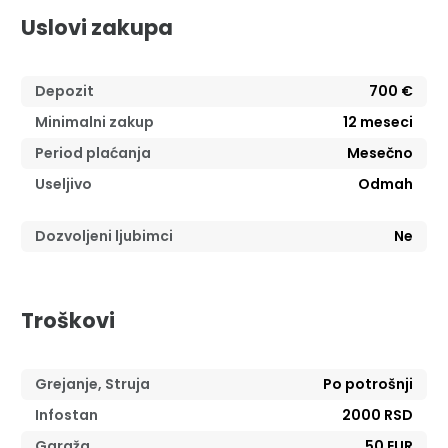
Uslovi zakupa
Depozit
700 €
Minimalni zakup
12
meseci
Period plaćanja
Mesečno
Useljivo
Odmah
Dozvoljeni ljubimci
Ne
Troškovi
Grejanje, Struja
Po potrošnji
Infostan
2000 RSD
Garaža
50 EUR