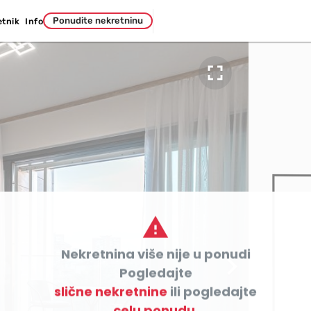
Ponudite nekretninu
etnik
Info


Nekretnina više nije u ponudi

Pogledajte
slične nekretnine
ili pogledajte
celu ponudu.