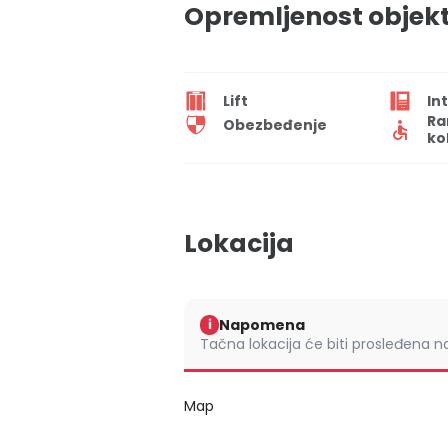
Opremljenost objek
Lift
In
Ra
Obezbeđenje
ko
Lokacija
Napomena
i
Tačna lokacija će biti prosleđena 
Map