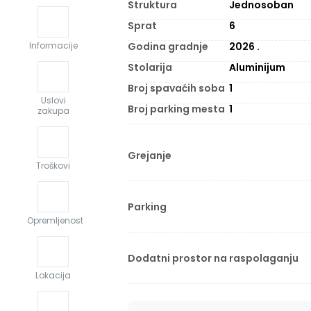
Struktura
Jednosoban
Sprat
6
Godina gradnje
2026
.
Informacije
Stolarija
Aluminijum
Broj spavaćih soba
1
Uslovi
Broj parking mesta
1
zakupa
Grejanje
Troškovi
Parking
Opremljenost
Dodatni prostor na raspolaganju
Lokacija