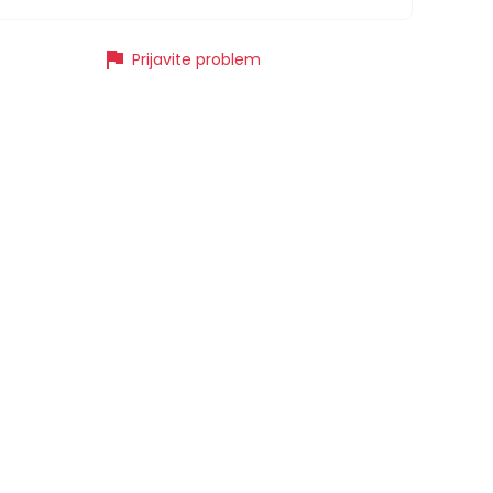
flag
Prijavite problem