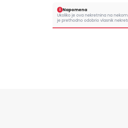
Napomena
i
Ukoliko je ova nekretnina na nek
je prethodno odobrio vlasnik nekretn