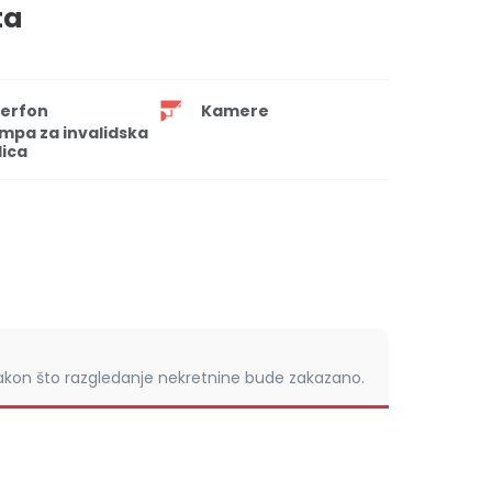
ta
terfon
Kamere
mpa za invalidska
lica
nakon što razgledanje nekretnine bude zakazano.