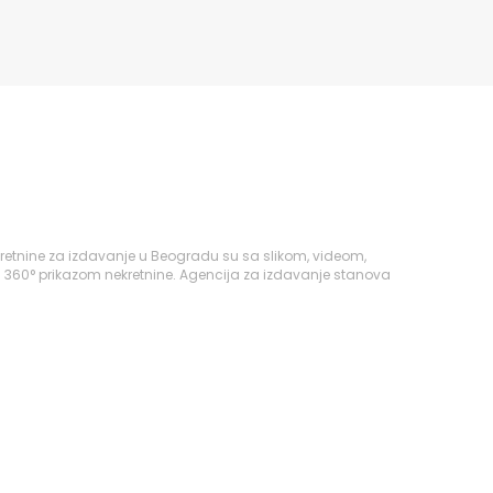
retnine za izdavanje u Beogradu su sa slikom, videom,
i 360° prikazom nekretnine. Agencija za izdavanje stanova