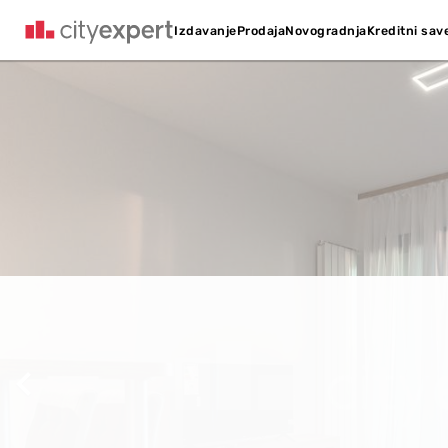
Kreditni sav
Izdavanje
Prodaja
Novogradnja
