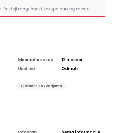
o. Postoji mogućnost zakupa parking mesta.
Minimalni zakup
12
meseci
Useljivo
Odmah
Ljubimci u akvarijumu
Infostan
Nema informacije