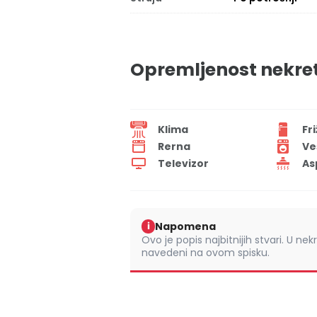
Opremljenost nekre
Klima
Fr
Rerna
Ve
Televizor
As
Napomena
i
Ovo je popis najbitnijih stvari. U nek
navedeni na ovom spisku.