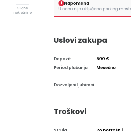
Napomena
i
Slične
U cenu nije uključeno parking mest
nekretnine
Uslovi zakupa
Depozit
500 €
Period plaćanja
Mesečno
Dozvoljeni ljubimci
Troškovi
Struja
Po potrošnji