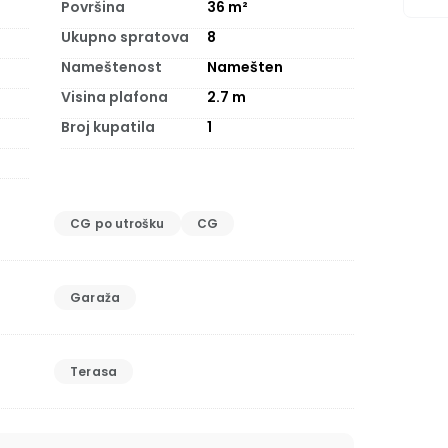
Površina
36
m²
Ukupno spratova
8
Nameštenost
Namešten
Visina plafona
2.7
m
Broj kupatila
1
CG po utrošku
CG
Garaža
Terasa