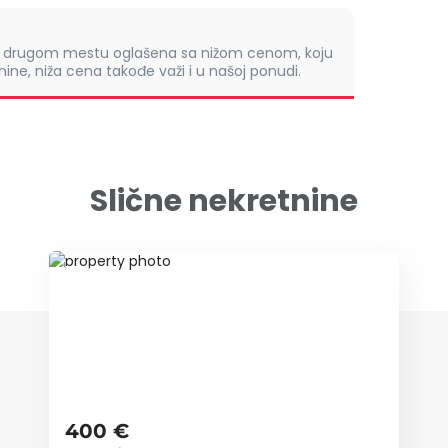
om drugom mestu oglašena sa nižom cenom, koju
ine, niža cena takođe važi i u našoj ponudi.
Slične nekretnine
ID 44612
400 €