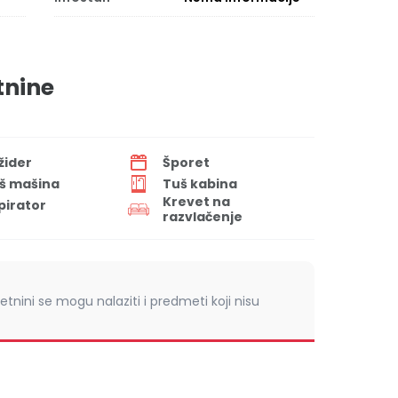
tnine
ižider
Šporet
š mašina
Tuš kabina
Krevet na
pirator
razvlačenje
retnini se mogu nalaziti i predmeti koji nisu