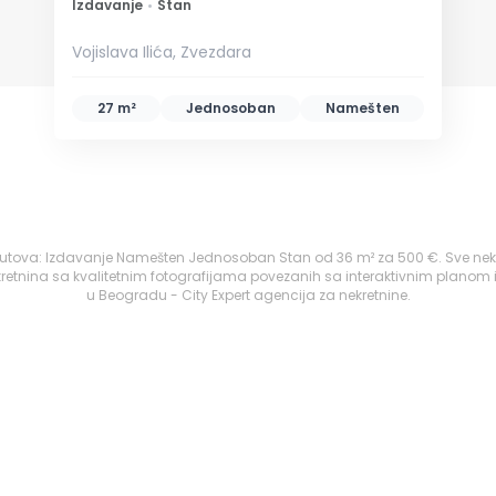
Izdavanje
•
Stan
Vojislava Ilića, Zvezdara
27 m²
Jednosoban
Namešten
atutova: Izdavanje Namešten Jednosoban Stan od 36 m² za 500 €. Sve nek
retnina sa kvalitetnim fotografijama povezanih sa interaktivnim planom 
u Beogradu - City Expert agencija za nekretnine.