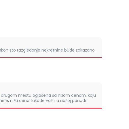
nakon što razgledanje nekretnine bude zakazano.
om drugom mestu oglašena sa nižom cenom, koju
ine, niža cena takođe važi i u našoj ponudi.