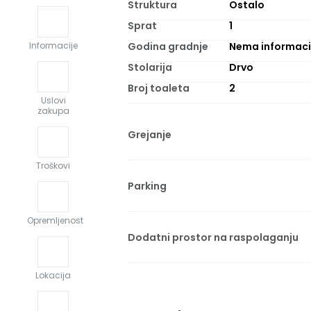
Struktura
Ostalo
Sprat
1
Godina gradnje
Nema informaci
Informacije
Stolarija
Drvo
Broj toaleta
2
Uslovi
zakupa
Grejanje
Troškovi
Parking
Opremljenost
Dodatni prostor na raspolaganju
Lokacija