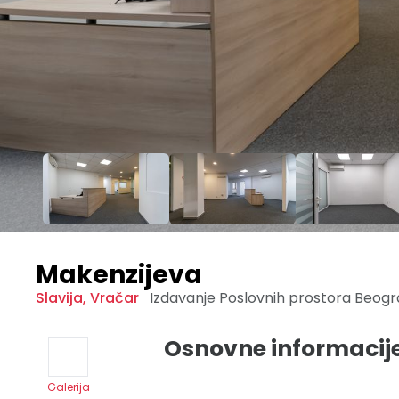
Makenzijeva
Slavija
,
Vračar
Izdavanje Poslovnih prostora
Beog
Osnovne informacij
Galerija