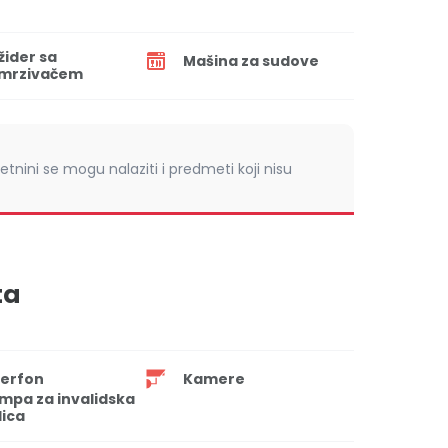
ižider sa
Mašina za sudove
mrzivačem
retnini se mogu nalaziti i predmeti koji nisu
ta
terfon
Kamere
mpa za invalidska
lica