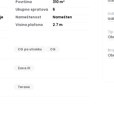
Iza
Površina
310
m²
Ukupno spratova
6
je
Nameštenost
Namešten
Iza
Visina plafona
2.7
m
Obr
CG po utrošku
CG
Obr
Zona III
Terasa