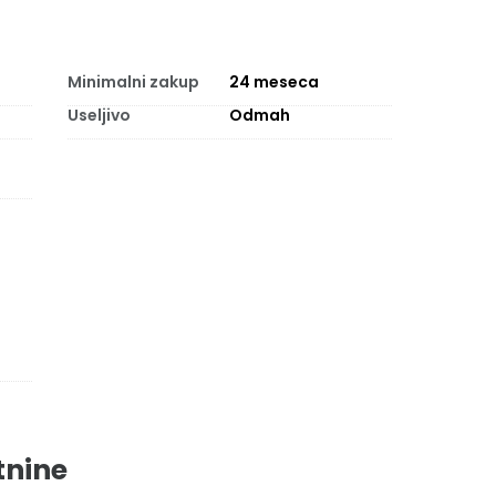
Minimalni zakup
24
meseca
Useljivo
Odmah
tnine