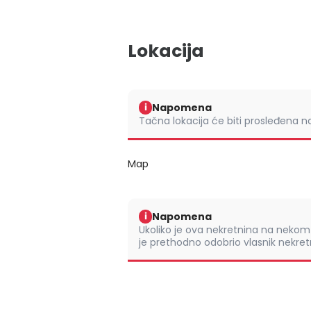
Lokacija
Napomena
i
Tačna lokacija će biti prosleđena 
Map
Napomena
i
Ukoliko je ova nekretnina na nek
je prethodno odobrio vlasnik nekretn