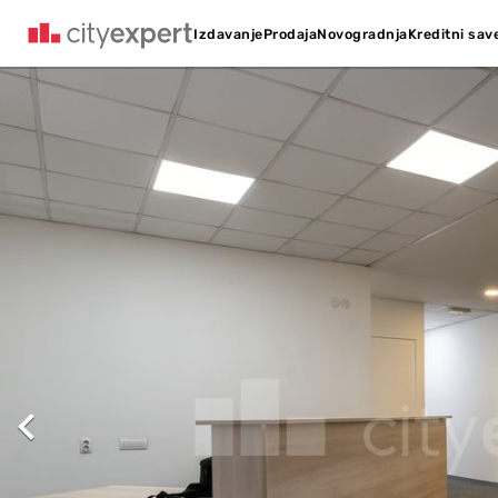
Kreditni sav
Izdavanje
Prodaja
Novogradnja
