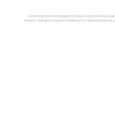
Izdavanje stanova Beograd, Srbija, Vračar, Slavija, Ma
videom, detaljnim opisom i troškovima. Standardizovan pr