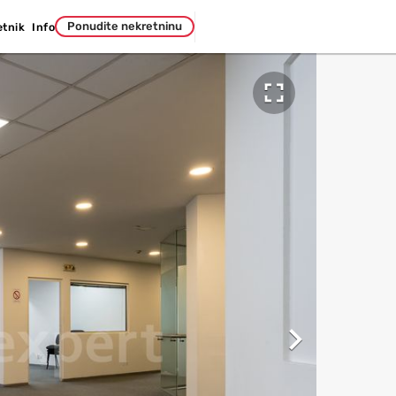
Ponudite nekretninu
etnik
Info

