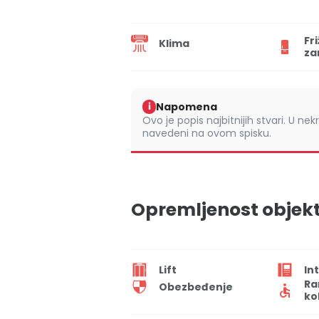
Fr
Klima
za
Napomena
i
Ovo je popis najbitnijih stvari. U nek
navedeni na ovom spisku.
Opremljenost objek
Lift
In
Ra
Obezbeđenje
ko