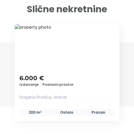
Slične nekretnine
ID 76673
6.000 €
Izdavanje
•
Poslovni prostor
Stojana Protića, Vračar
200 m²
Ostalo
Prazan