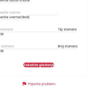
berite datum
Obriši
berite vreme
Obriši
Tip stanara
iši
Broj stanara
iši
Zakažite gledanje
flag
Prijavite problem