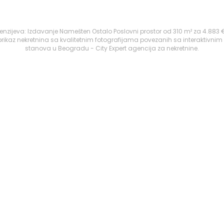
kenzijeva: Izdavanje Namešten Ostalo Poslovni prostor od 310 m² za 4.883 
ikaz nekretnina sa kvalitetnim fotografijama povezanih sa interaktivnim
stanova u Beogradu - City Expert agencija za nekretnine.