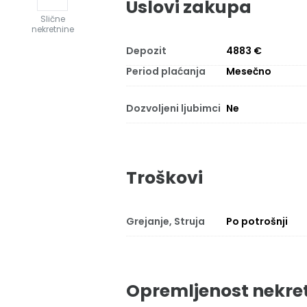
Uslovi zakupa
Slične
nekretnine
Depozit
4883 €
Period plaćanja
Mesečno
Dozvoljeni ljubimci
Ne
Troškovi
Grejanje, Struja
Po potrošnji
Opremljenost nekre