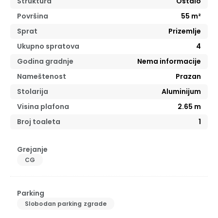
Struktura
Ostalo
Površina
55
m²
Sprat
Prizemlje
Ukupno spratova
4
Godina gradnje
Nema informacije
Nameštenost
Prazan
Stolarija
Aluminijum
Visina plafona
2.65
m
Broj toaleta
1
Grejanje
CG
Parking
Slobodan parking zgrade