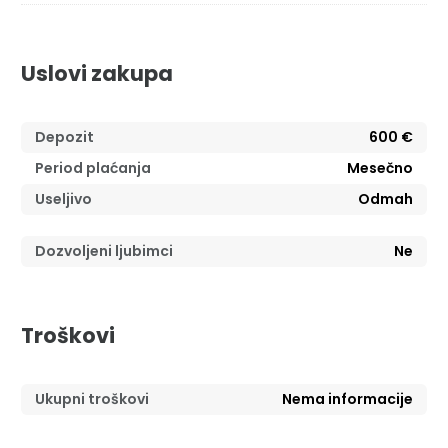
Uslovi zakupa
Depozit
600 €
Period plaćanja
Mesečno
Useljivo
Odmah
Dozvoljeni ljubimci
Ne
Troškovi
Ukupni troškovi
Nema informacije