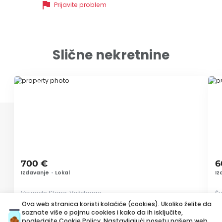
flag
Prijavite problem
Slične nekretnine
ID 74609
ID 
700 €
6
Izdavanje
•
Lokal
Iz
Vojvode Stepe, Voždovac
Š
Ova web stranica koristi kolačiće (cookies). Ukoliko želite da
saznate više o pojmu cookies i kako da ih isključite,
85 m²
Ostalo
Prazan
pogledajte
Cookie Policy
. Nastavljajući posetu našem web