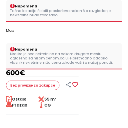
i
Napomena
Tačna lokacija će biti prosleđena nakon što razgledanje
nekretnine bude zakazano.
Map
i
Napomena
Ukoliko je ova nekretnina na nekom drugom mestu
oglašena sa nižom cenom, koju je prethodno odobrio
vlasnik nekretnine, niža cena takođe važi i u našoj ponudi.
600
€


Bez provizije
za zakupce
Ostalo
55 m²
Prazan
CG