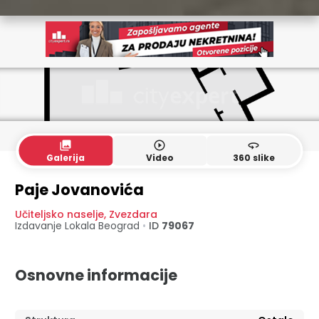
collections
play_circle_outline
360
Galerija
Video
360 slike
Paje Jovanovića
Učiteljsko naselje
,
Zvezdara
Izdavanje Lokala
Beograd
•
ID
79067
Osnovne informacije