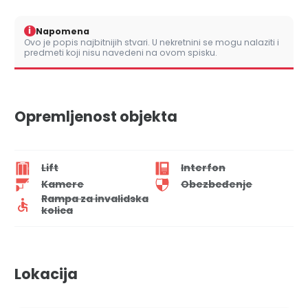
i
Napomena
Ovo je popis najbitnijih stvari. U nekretnini se mogu nalaziti i
predmeti koji nisu navedeni na ovom spisku.
Opremljenost objekta
Lift
Interfon
Kamere
Obezbeđenje
Rampa za invalidska
kolica
Lokacija