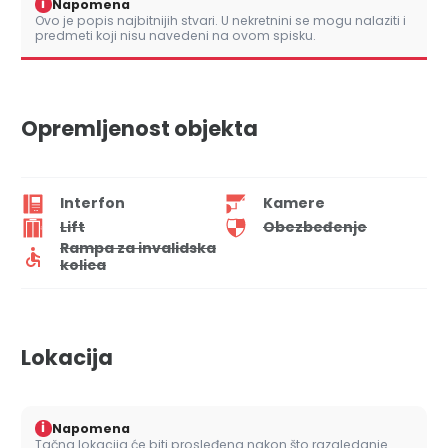
i
Napomena
Ovo je popis najbitnijih stvari. U nekretnini se mogu nalaziti i
predmeti koji nisu navedeni na ovom spisku.
Opremljenost objekta
Interfon
Kamere
Lift
Obezbeđenje
Rampa za invalidska
kolica
Lokacija
i
Napomena
Tačna lokacija će biti prosleđena nakon što razgledanje