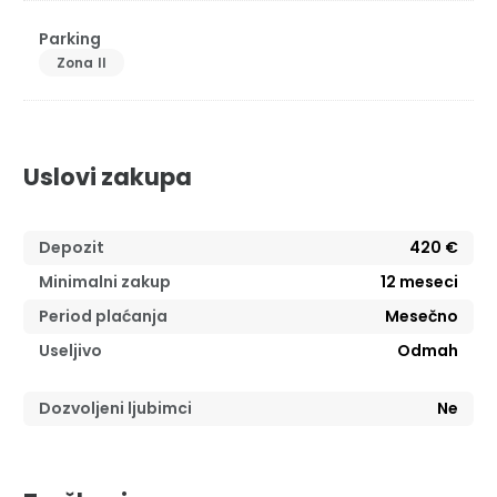
Parking
Zona II
Uslovi zakupa
Depozit
420 €
Minimalni zakup
12
meseci
Period plaćanja
Mesečno
Useljivo
Odmah
Dozvoljeni ljubimci
Ne