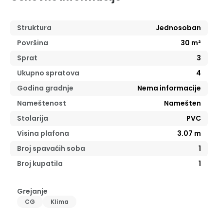
Struktura
Jednosoban
Površina
30
m²
Sprat
3
Ukupno spratova
4
Godina gradnje
Nema informacije
Nameštenost
Namešten
Stolarija
PVC
Visina plafona
3.07
m
Broj spavaćih soba
1
Broj kupatila
1
Grejanje
CG
Klima