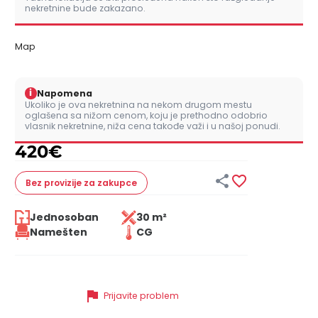
nekretnine bude zakazano.
Map
i
Napomena
Ukoliko je ova nekretnina na nekom drugom mestu
oglašena sa nižom cenom, koju je prethodno odobrio
vlasnik nekretnine, niža cena takođe važi i u našoj ponudi.
420
€


Bez provizije
za zakupce
Jednosoban
30 m²
Namešten
CG
flag
Prijavite problem