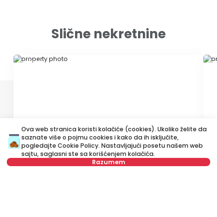
Slične nekretnine
ID 21026
ID
Ova web stranica koristi kolačiće (cookies). Ukoliko želite da
saznate više o pojmu cookies i kako da ih isključite,
500 €
4
pogledajte
Cookie Policy
. Nastavljajući posetu našem web
Izdavanje
•
Stan
Iz
sajtu, saglasni ste sa korišćenjem kolačića.
Razumem
Brankova, Savski venac
Ko
35 m²
Jednosoban
Namešten
Nije u ponudi