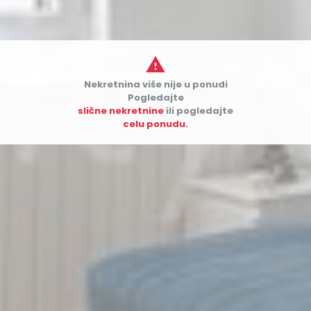

Nekretnina više nije u ponudi


Pogledajte
slične nekretnine
ili pogledajte
celu ponudu.