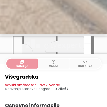
collections
play_circle_outline
360
Galerija
Video
360 slike
Višegradska
Savski amfiteatar
,
Savski venac
Izdavanje Stanova
Beograd
•
ID
79267
Osnovne informacije