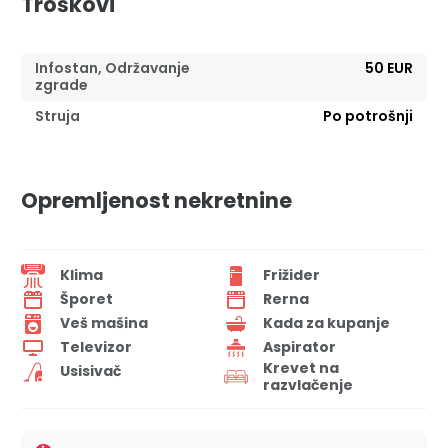
Troškovi
Infostan, Održavanje
50 EUR
zgrade
Struja
Po potrošnji
Opremljenost nekretnine
Klima
Frižider
Šporet
Rerna
Veš mašina
Kada za kupanje
Televizor
Aspirator
Krevet na
Usisivač
razvlačenje