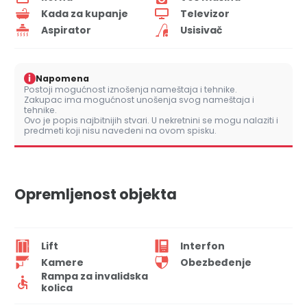
Kada za kupanje
Televizor
Aspirator
Usisivač
i
Napomena
Postoji mogućnost iznošenja nameštaja i tehnike.
Zakupac ima mogućnost unošenja svog nameštaja i
tehnike.
Ovo je popis najbitnijih stvari. U nekretnini se mogu nalaziti i
predmeti koji nisu navedeni na ovom spisku.
Opremljenost objekta
Lift
Interfon
Kamere
Obezbeđenje
Rampa za invalidska
kolica