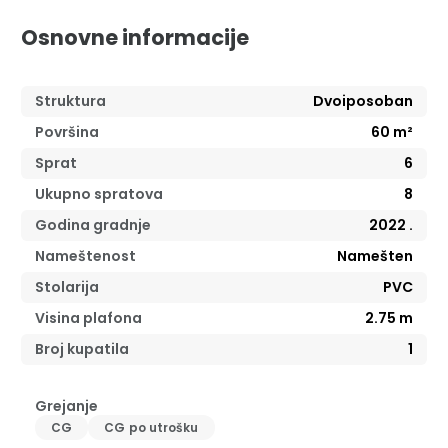
Osnovne informacije
Struktura
Dvoiposoban
Površina
60
m²
Sprat
6
Ukupno spratova
8
Godina gradnje
2022
.
Nameštenost
Namešten
Stolarija
PVC
Visina plafona
2.75
m
Broj kupatila
1
Grejanje
CG
CG po utrošku