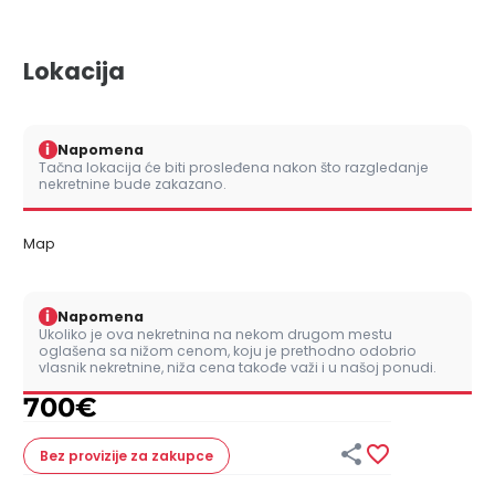
Lokacija
i
Napomena
Tačna lokacija će biti prosleđena nakon što razgledanje
nekretnine bude zakazano.
Map
i
Napomena
Ukoliko je ova nekretnina na nekom drugom mestu
oglašena sa nižom cenom, koju je prethodno odobrio
vlasnik nekretnine, niža cena takođe važi i u našoj ponudi.
700
€


Bez provizije
za zakupce