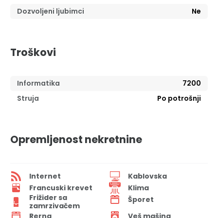
Dozvoljeni ljubimci
Ne
Troškovi
Informatika
7200
Struja
Po potrošnji
Opremljenost nekretnine
Internet
Kablovska
Francuski krevet
Klima
Frižider sa
Šporet
zamrzivačem
Rerna
Veš mašina