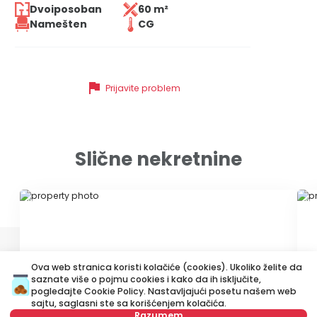
Dvoiposoban
60 m²
Namešten
CG
flag
Prijavite problem
Slične nekretnine
ID 79665
ID
Ova web stranica koristi kolačiće (cookies). Ukoliko želite da
saznate više o pojmu cookies i kako da ih isključite,
pogledajte
Cookie Policy
. Nastavljajući posetu našem web
sajtu, saglasni ste sa korišćenjem kolačića.
600 €
6
Razumem