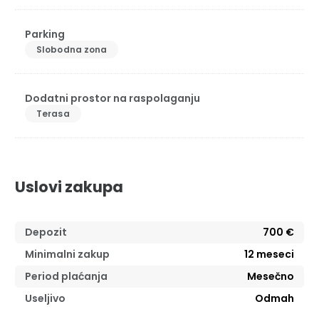
Parking
Slobodna zona
Dodatni prostor na raspolaganju
Terasa
Uslovi zakupa
Depozit
700 €
Minimalni zakup
12
meseci
Period plaćanja
Mesečno
Useljivo
Odmah