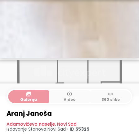
collections
play_circle_outline
360
Galerija
Video
360 slike
Aranj Janoša
Adamovićevo naselje
,
Novi Sad
Izdavanje Stanova
Novi Sad
•
ID
55325