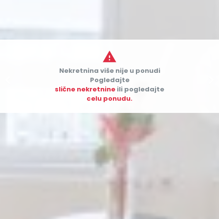

Nekretnina više nije u ponudi


Pogledajte
slične nekretnine
ili pogledajte
celu ponudu.