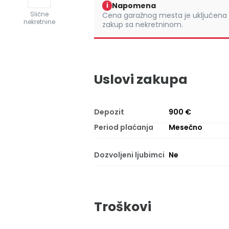
Napomena
i
Slične
Cena garažnog mesta je uključena 
nekretnine
zakup sa nekretninom.
Uslovi zakupa
Depozit
900 €
Period plaćanja
Mesečno
Dozvoljeni ljubimci
Ne
Troškovi