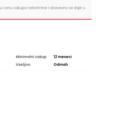
u cenu zakupa nekretnine i obavezno se daje u
Minimalni zakup
12
meseci
Useljivo
Odmah