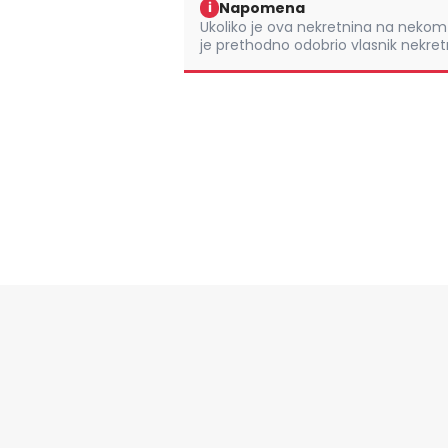
Napomena
i
Ukoliko je ova nekretnina na nek
je prethodno odobrio vlasnik nekretn