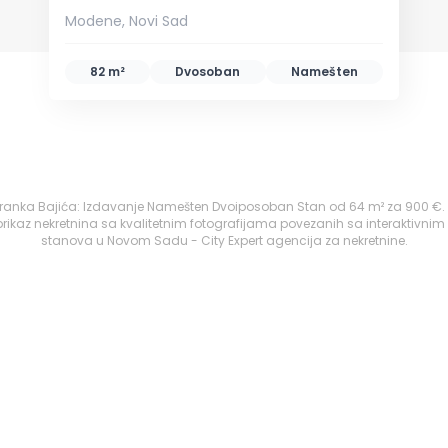
Modene, Novi Sad
82 m²
Dvosoban
Namešten
, Branka Bajića: Izdavanje Namešten Dvoiposoban Stan od 64 m² za 900 €.
ikaz nekretnina sa kvalitetnim fotografijama povezanih sa interaktivnim
stanova u Novom Sadu - City Expert agencija za nekretnine.