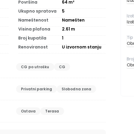
Iza
Površina
64
m²
Ukupno spratova
5
Nameštenost
Namešten
Iza
Visina plafona
2.61
m
Broj kupatila
1
Obr
Renoviranost
U izvornom stanju
Obr
CG po utrošku
CG
Privatni parking
Slobodna zona
Ostava
Terasa