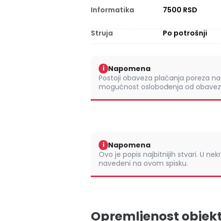
Informatika
7500 RSD
Struja
Po potrošnji
Napomena
i
Postoji obaveza plaćanja poreza na 
mogućnost oslobođenja od obaveze
Napomena
i
Ovo je popis najbitnijih stvari. U nek
navedeni na ovom spisku.
Opremljenost objek