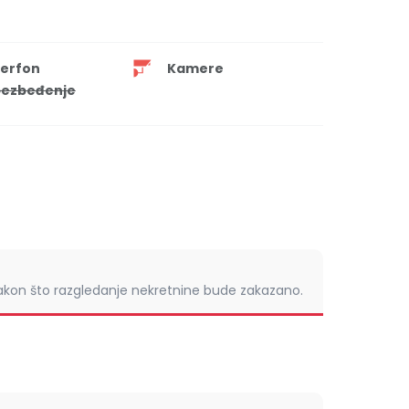
terfon
Kamere
ezbeđenje
nakon što razgledanje nekretnine bude zakazano.