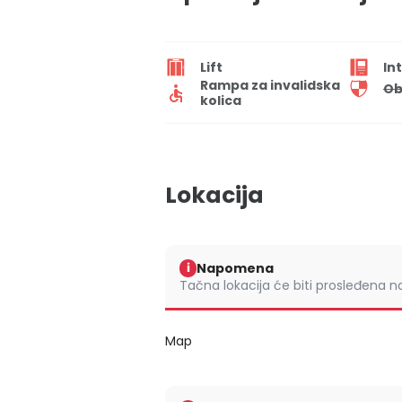
Lift
In
Rampa za invalidska
Ob
kolica
Lokacija
Napomena
i
Tačna lokacija će biti prosleđena 
Map