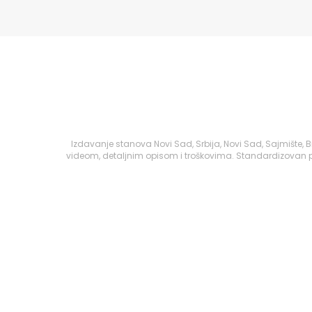
Izdavanje stanova Novi Sad, Srbija, Novi Sad, Sajmište
videom, detaljnim opisom i troškovima. Standardizovan pr