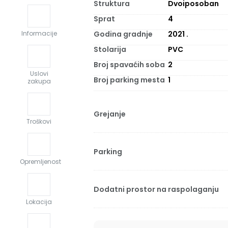
Struktura
Dvoiposoban
Sprat
4
Godina gradnje
2021
.
Informacije
Stolarija
PVC
Broj spavaćih soba
2
Uslovi
Broj parking mesta
1
zakupa
Grejanje
Troškovi
Parking
Opremljenost
Dodatni prostor na raspolaganju
Lokacija