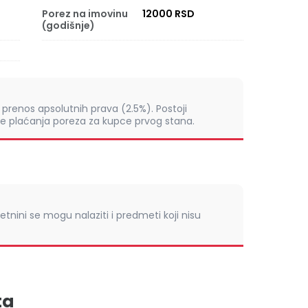
Porez na imovinu
12000 RSD
(godišnje)
prenos apsolutnih prava (2.5%). Postoji
 plaćanja poreza za kupce prvog stana.
retnini se mogu nalaziti i predmeti koji nisu
ta