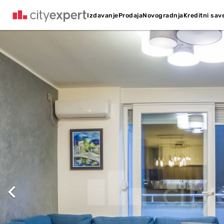
Kreditni sav
Izdavanje
Prodaja
Novogradnja
