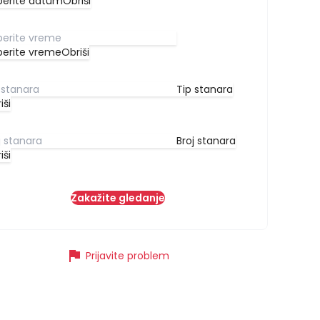
berite datum
Obriši
berite vreme
Obriši
Tip stanara
iši
Broj stanara
iši
Zakažite gledanje
flag
Prijavite problem