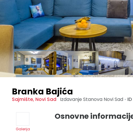
Branka Bajića
Sajmište
,
Novi Sad
Izdavanje Stanova
Novi Sad
•
ID
Osnovne informacij
Galerija