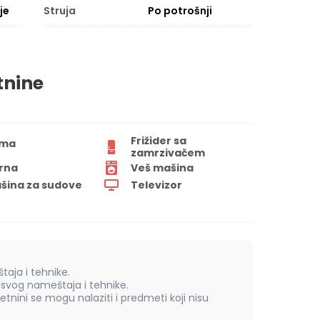
je
Struja
Po potrošnji
tnine
Frižider sa
ima
zamrzivačem
rna
Veš mašina
šina za sudove
Televizor
aja i tehnike.
vog nameštaja i tehnike.
retnini se mogu nalaziti i predmeti koji nisu