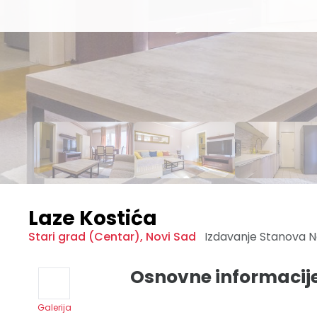
Laze Kostića
Stari grad (Centar)
,
Novi Sad
Izdavanje Stanova
N
Osnovne informacij
Galerija