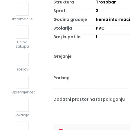
Struktura
Trosoban
Sprat
3
Godina gradnje
Nema informaci
Informacije
Stolarija
PVC
Broj kupatila
1
Uslovi
zakupa
Grejanje
Troškovi
Parking
Opremljenost
Dodatni prostor na raspolaganju
Lokacija