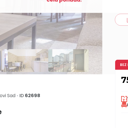
co
BEZ
7
ovi Sad
•
ID
62698
e