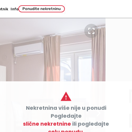
Ponudite nekretninu
etnik
Info


Nekretnina više nije u ponudi

Pogledajte
slične nekretnine
ili pogledajte
celu ponudu.