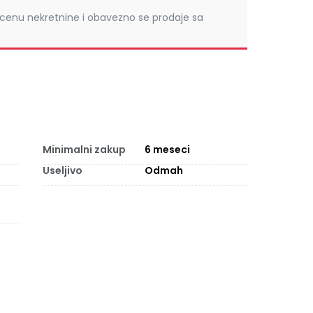
cenu nekretnine i obavezno se prodaje sa
Minimalni zakup
6
meseci
Useljivo
Odmah