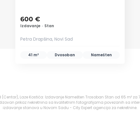
600 €
Izdavanje
•
Stan
Petra Drapšina, Novi Sad
41 m²
Dvosoban
Namešten
rad (Centar), Laze Kostića: Izdavanje Namešten Trosoban Stan od 65 m² za
izovan prikaz nekretnina sa kvalitetnim fotografijama povezanih sa inte
izdavanje stanova u Novom Sadu - City Expert agencija za nekretnine.