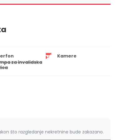
ta
terfon
Kamere
mpa za invalidska
lica
nakon što razgledanje nekretnine bude zakazano.