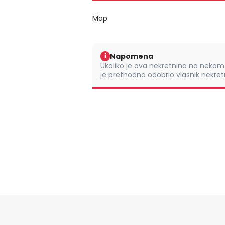
Map
Napomena
i
Ukoliko je ova nekretnina na nek
je prethodno odobrio vlasnik nekretn