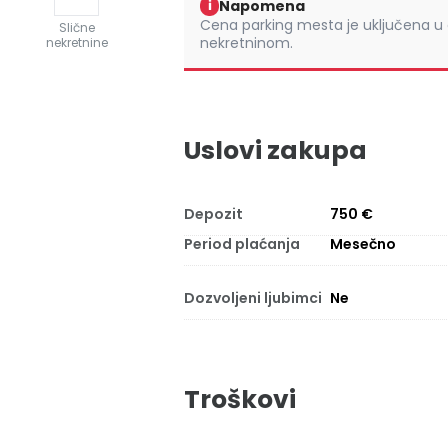
Napomena
i
Cena parking mesta je uključena u 
Slične
nekretninom.
nekretnine
Uslovi zakupa
Depozit
750 €
Period plaćanja
Mesečno
Dozvoljeni ljubimci
Ne
Troškovi