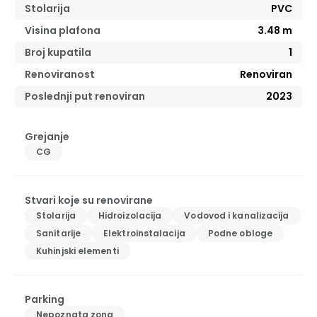
Stolarija
PVC
Visina plafona
3.48
m
Broj kupatila
1
Renoviranost
Renoviran
Poslednji put renoviran
2023
Grejanje
CG
Stvari koje su renovirane
Stolarija
Hidroizolacija
Vodovod i kanalizacija
Sanitarije
Elektroinstalacija
Podne obloge
Kuhinjski elementi
Parking
Nepoznata zona