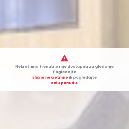

Nekretnina trenutno nije dostupna za gledanje


Pogledajte
slične nekretnine
ili pogledajte
celu ponudu.