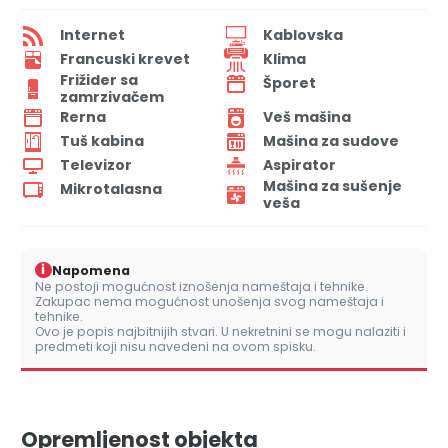
Internet
Kablovska
Francuski krevet
Klima
Frižider sa
Šporet
zamrzivačem
Rerna
Veš mašina
Tuš kabina
Mašina za sudove
Televizor
Aspirator
Mašina za sušenje
Mikrotalasna
veša
i
Napomena
Ne postoji mogućnost iznošenja nameštaja i tehnike.
Zakupac nema mogućnost unošenja svog nameštaja i
tehnike.
Ovo je popis najbitnijih stvari. U nekretnini se mogu nalaziti i
predmeti koji nisu navedeni na ovom spisku.
Opremljenost objekta