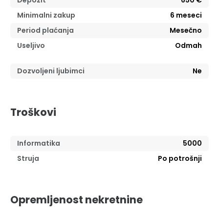
Minimalni zakup
6
meseci
Period plaćanja
Mesečno
Useljivo
Odmah
Dozvoljeni ljubimci
Ne
Troškovi
Informatika
5000
Struja
Po potrošnji
Opremljenost nekretnine