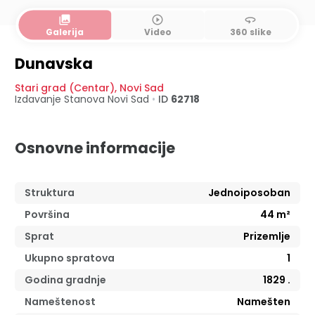
collections
play_circle_outline
360
Galerija
Video
360 slike
Dunavska
Stari grad (Centar)
,
Novi Sad
Izdavanje Stanova
Novi Sad
•
ID
62718
Osnovne informacije
Struktura
Jednoiposoban
Površina
44
m²
Sprat
Prizemlje
Ukupno spratova
1
Godina gradnje
1829
.
Nameštenost
Namešten