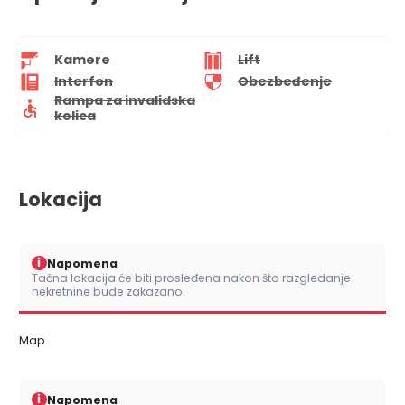
Kamere
Lift
Interfon
Obezbeđenje
Rampa za invalidska
kolica
Lokacija
i
Napomena
Tačna lokacija će biti prosleđena nakon što razgledanje
nekretnine bude zakazano.
Map
i
Napomena