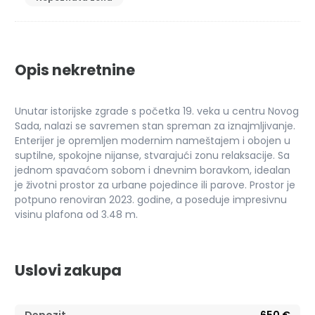
Opis nekretnine
Unutar istorijske zgrade s početka 19. veka u centru Novog
Sada, nalazi se savremen stan spreman za iznajmljivanje.
Enterijer je opremljen modernim nameštajem i obojen u
suptilne, spokojne nijanse, stvarajući zonu relaksacije. Sa
jednom spavaćom sobom i dnevnim boravkom, idealan
je životni prostor za urbane pojedince ili parove. Prostor je
potpuno renoviran 2023. godine, a poseduje impresivnu
visinu plafona od 3.48 m.
Uslovi zakupa
Depozit
650 €