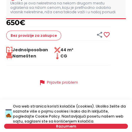
Ukoliko je ova nekretnina na nekom drugom mestu
oglašena sa nižom cenom, koju je prethodno odobrio
vlasnik nekretnine, niža cena takođe važi i u našoj ponudi.
650
€


Bez provizije
za zakupce
Jednoiposoban
44 m²
Namešten
CG
flag
Prijavite problem
Ova web stranica koristi kolačiće (cookies). Ukoliko želite da
Slične nekretnine
saznate više o pojmu cookies i kako da ih isključite,
pogledajte
Cookie Policy
. Nastavljajući posetu našem web
sajtu, saglasni ste sa korišćenjem kolačića.
Razumem
ID 79665
ID