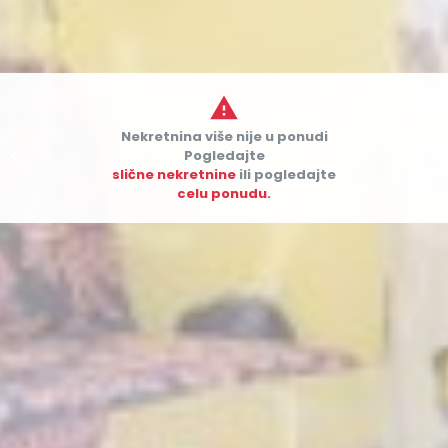

Nekretnina više nije u ponudi


Pogledajte
slične nekretnine
ili pogledajte
celu ponudu.