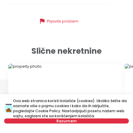
flag
Prijavite problem
Slične nekretnine
ID 70503
ID 
Ova web stranica koristi kolačiće (cookies). Ukoliko želite da
saznate više o pojmu cookies i kako da ih isključite,
pogledajte
Cookie Policy
. Nastavljajući posetu našem web
240 €
3
sajtu, saglasni ste sa korišćenjem kolačića.
Razumem
Izdavanje
•
Stan
Iz