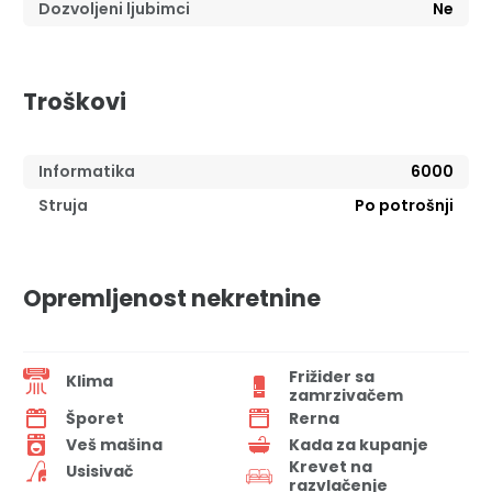
Dozvoljeni ljubimci
Ne
Troškovi
Informatika
6000
Struja
Po potrošnji
Opremljenost nekretnine
Frižider sa
Klima
zamrzivačem
Šporet
Rerna
Veš mašina
Kada za kupanje
Krevet na
Usisivač
razvlačenje