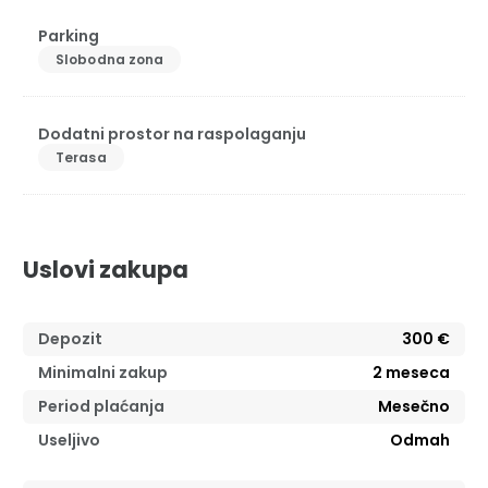
Parking
Slobodna zona
Dodatni prostor na raspolaganju
Terasa
Uslovi zakupa
Depozit
300 €
Minimalni zakup
2
meseca
Period plaćanja
Mesečno
Useljivo
Odmah