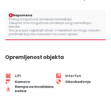
i
Napomena
Postoji mogućnost iznošenja nameštaja.
Zakupac ima mogućnost unošenja svog nameštaja i
tehnike.
Ovo je popis najbitnijih stvari. U nekretnini se mogu nalaziti i
predmeti koji nisu navedeni na ovom spisku.
Opremljenost objekta
Lift
Interfon
Kamere
Obezbeđenje
Rampa za invalidska
kolica