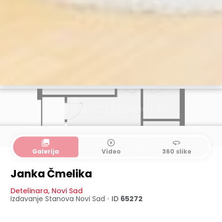
collections
play_circle_outline
360
Galerija
Video
360 slike
Janka Čmelika
Detelinara
,
Novi Sad
Izdavanje Stanova
Novi Sad
•
ID
65272