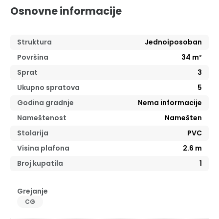
Osnovne informacije
Struktura
Jednoiposoban
Površina
34
m²
Sprat
3
Ukupno spratova
5
Godina gradnje
Nema informacije
Nameštenost
Namešten
Stolarija
PVC
Visina plafona
2.6
m
Broj kupatila
1
Grejanje
CG