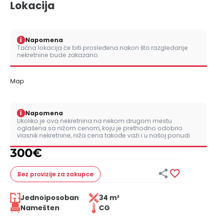
Lokacija
i
Napomena
Tačna lokacija će biti prosleđena nakon što razgledanje
nekretnine bude zakazano.
Map
i
Napomena
Ukoliko je ova nekretnina na nekom drugom mestu
oglašena sa nižom cenom, koju je prethodno odobrio
vlasnik nekretnine, niža cena takođe važi i u našoj ponudi.
300
€


Bez provizije
za zakupce
Jednoiposoban
34 m²
Namešten
CG