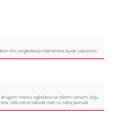
nakon što razgledanje nekretnine bude zakazano.
om drugom mestu oglašena sa nižom cenom, koju
ine, niža cena takođe važi i u našoj ponudi.