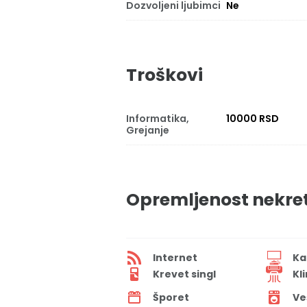
Dozvoljeni ljubimci
Ne
Troškovi
Informatika,
10000 RSD
Grejanje
Opremljenost nekre
Internet
Ka
Krevet singl
Kl
Šporet
Ve