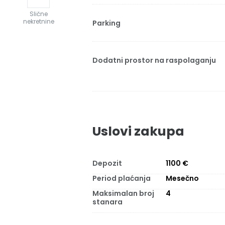
Slične
nekretnine
Parking
Dodatni prostor na raspolaganju
Uslovi zakupa
Depozit
1100 €
Period plaćanja
Mesečno
Maksimalan broj
4
stanara