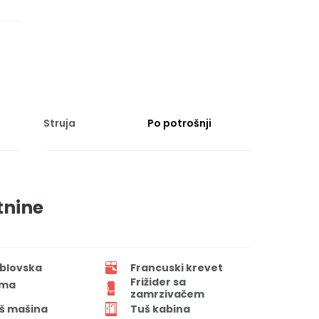
Struja
Po potrošnji
tnine
blovska
Francuski krevet
Frižider sa
ima
zamrzivačem
š mašina
Tuš kabina