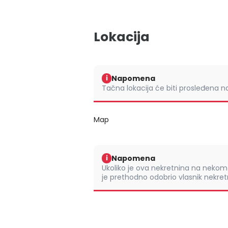
Lokacija
Napomena
i
Tačna lokacija će biti prosleđena 
Map
Napomena
i
Ukoliko je ova nekretnina na nek
je prethodno odobrio vlasnik nekretn