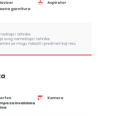
levizor
Aspirator
aona garnitura
eštaja i tehnike.
 svog nameštaja i tehnike.
retnini se mogu nalaziti i predmeti koji nisu
ta
terfon
Kamere
mpa za invalidska
lica