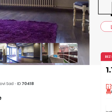
co
BEZ
1
ovi Sad
•
ID
70418
e