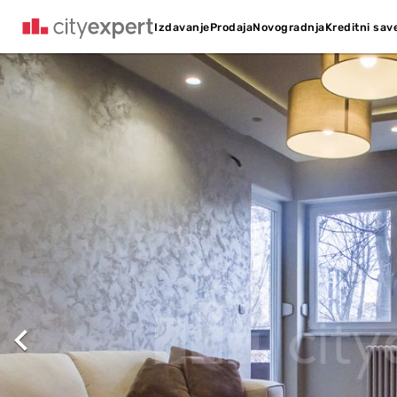
Kreditni sav
Izdavanje
Prodaja
Novogradnja
