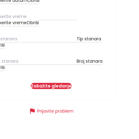
berite datum
Obriši
berite vreme
Obriši
Tip stanara
iši
Broj stanara
iši
Zakažite gledanje
flag
Prijavite problem