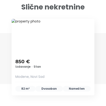
Slične nekretnine
ID 79635
850 €
Izdavanje
•
Stan
Modene, Novi Sad
82 m²
Dvosoban
Namešten