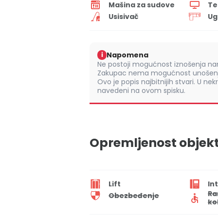
Mašina za sudove
Te
Usisivač
Ug
Napomena
i
Ne postoji mogućnost iznošenja nam
Zakupac nema mogućnost unošenja
Ovo je popis najbitnijih stvari. U nek
navedeni na ovom spisku.
Opremljenost objek
Lift
In
Ra
Obezbeđenje
ko