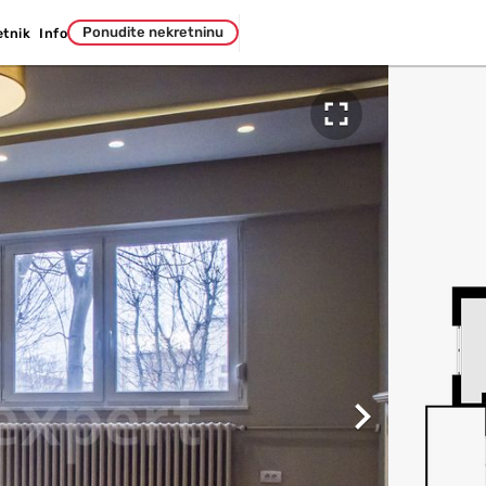
Ponudite nekretninu
etnik
Info

