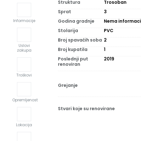
Struktura
Trosoban
Sprat
3
Godina gradnje
Nema informaci
Informacije
Stolarija
PVC
Broj spavaćih soba
2
Uslovi
Broj kupatila
1
zakupa
Poslednji put
2019
renoviran
Troškovi
Grejanje
Opremljenost
Stvari koje su renovirane
Lokacija