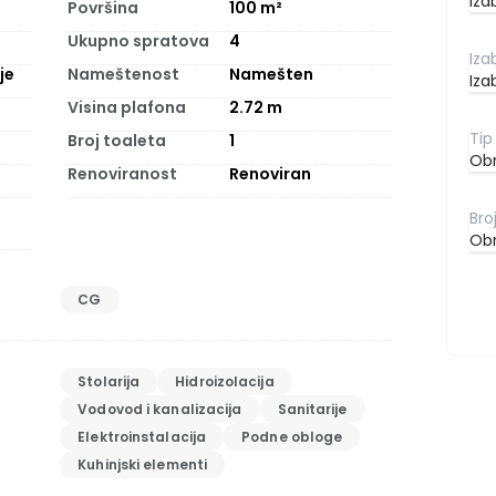
Iza
Površina
100
m²
Ukupno spratova
4
je
Nameštenost
Namešten
Iza
Visina plafona
2.72
m
Broj toaleta
1
Obr
Renoviranost
Renoviran
Obr
CG
Stolarija
Hidroizolacija
Vodovod i kanalizacija
Sanitarije
Elektroinstalacija
Podne obloge
Kuhinjski elementi