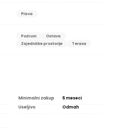
Plava
Podrum
Ostava
Zajedničke prostorije
Terasa
Minimalni zakup
6
meseci
Useljivo
Odmah