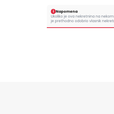
Napomena
i
Ukoliko je ova nekretnina na nek
je prethodno odobrio vlasnik nekretn