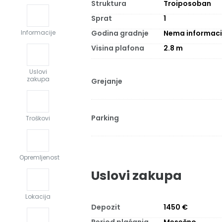
Struktura
Troiposoban
Sprat
1
Godina gradnje
Nema informaci
Informacije
Visina plafona
2.8
m
Uslovi
zakupa
Grejanje
Parking
Troškovi
Opremljenost
Uslovi zakupa
Lokacija
Depozit
1450 €