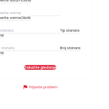
berite datum
Obriši
berite vreme
Obriši
Tip stanara
iši
Broj stanara
iši
Zakažite gledanje
flag
Prijavite problem