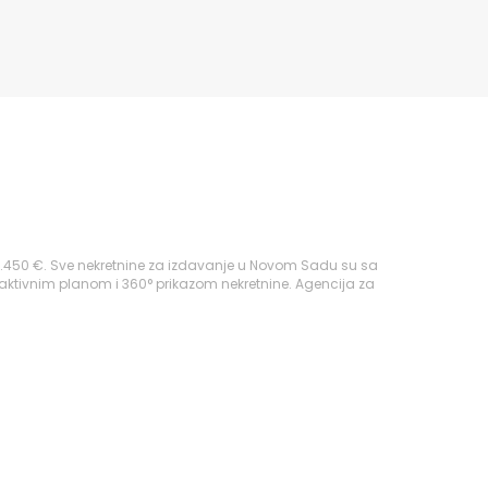
 1.450 €. Sve nekretnine za izdavanje u Novom Sadu su sa
raktivnim planom i 360° prikazom nekretnine. Agencija za