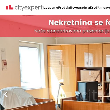
Kreditni sav
Izdavanje
Prodaja
Novogradnja
