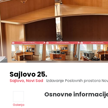
Sajlovo 25.
Sajlovo
,
Novi Sad
Izdavanje Poslovnih prostora
Nov
Osnovne informacij
Galerija