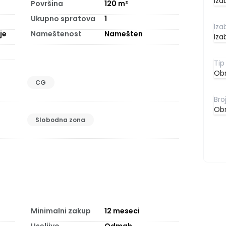
Iza
Površina
120
m²
Ukupno spratova
1
je
Nameštenost
Namešten
Iza
Obr
CG
Obr
Slobodna zona
Minimalni zakup
12
meseci