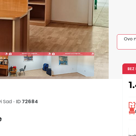
Ovo n
BEZ
1
i Sad
•
ID
72684
e