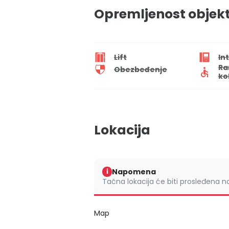
Opremljenost objek
Lift
In
Ra
Obezbeđenje
ko
Lokacija
Napomena
i
Tačna lokacija će biti prosleđena 
Map