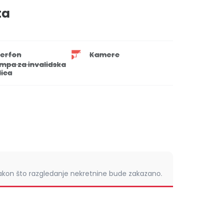
ta
terfon
Kamere
mpa za invalidska
lica
nakon što razgledanje nekretnine bude zakazano.