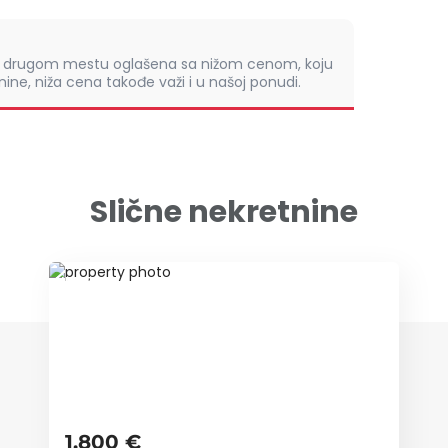
om drugom mestu oglašena sa nižom cenom, koju
ine, niža cena takođe važi i u našoj ponudi.
Slične nekretnine
ID 77954
1.800 €