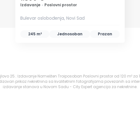
Izdavanje
•
Poslovni prostor
Bulevar oslobođenja, Novi Sad
245 m²
Jednosoban
Prazan
Sajlovo 25.: Izdavanje Namešten Troiposoban Poslovni prostor od 120 m² za
izovan prikaz nekretnina sa kvalitetnim fotografijama povezanih sa inte
izdavanje stanova u Novom Sadu - City Expert agencija za nekretnine.