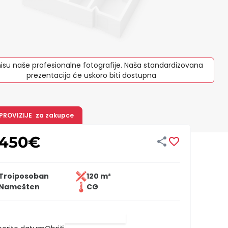
isu naše profesionalne fotografije. Naša standardizovana
prezentacija će uskoro biti dostupna
 PROVIZIJE
za zakupce
.450
€


Troiposoban
120 m²
Namešten
CG