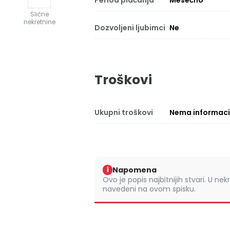
Period plaćanja
Mesečno
Slične
nekretnine
Dozvoljeni ljubimci
Ne
Troškovi
Ukupni troškovi
Nema informaci
Napomena
i
Ovo je popis najbitnijih stvari. U nek
navedeni na ovom spisku.