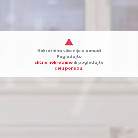

Nekretnina više nije u ponudi


Pogledajte
slične nekretnine
ili pogledajte
celu ponudu.