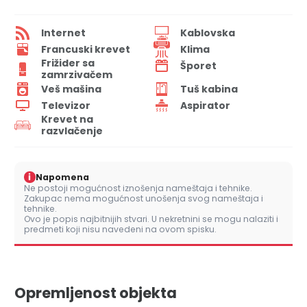
Internet
Kablovska
Francuski krevet
Klima
Frižider sa
Šporet
zamrzivačem
Veš mašina
Tuš kabina
Televizor
Aspirator
Krevet na
razvlačenje
i
Napomena
Ne postoji mogućnost iznošenja nameštaja i tehnike.
Zakupac nema mogućnost unošenja svog nameštaja i
tehnike.
Ovo je popis najbitnijih stvari. U nekretnini se mogu nalaziti i
predmeti koji nisu navedeni na ovom spisku.
Opremljenost objekta