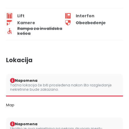
Lift
Interfon
Kamere
Obezbeđenje
Rampa za invalidska
kolica
Lokacija
i
Napomena
Tačna lokacija će biti prosleđena nakon što razgledanje
nekretnine bude zakazano.
Map
i
Napomena
Ukoliko je ova nekretnina na nekom drugom mestu