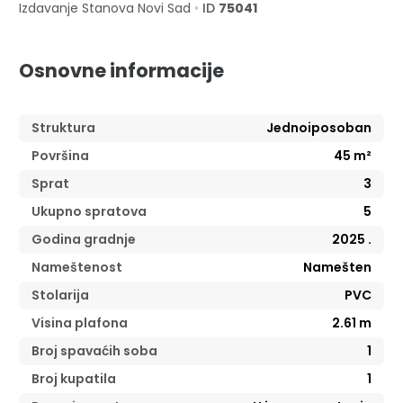
Izdavanje Stanova
Novi Sad
•
ID
75041
Osnovne informacije
Struktura
Jednoiposoban
Površina
45
m²
Sprat
3
Ukupno spratova
5
Godina gradnje
2025
.
Nameštenost
Namešten
Stolarija
PVC
Visina plafona
2.61
m
Broj spavaćih soba
1
Broj kupatila
1