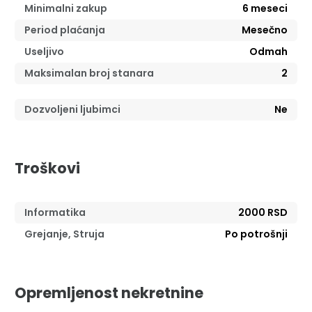
Minimalni zakup
6
meseci
Period plaćanja
Mesečno
Useljivo
Odmah
Maksimalan broj stanara
2
Dozvoljeni ljubimci
Ne
Troškovi
Informatika
2000 RSD
Grejanje, Struja
Po potrošnji
Opremljenost nekretnine