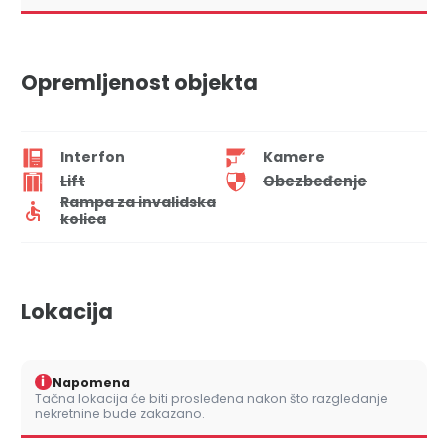
Opremljenost objekta
Interfon
Kamere
Lift
Obezbeđenje
Rampa za invalidska
kolica
Lokacija
i
Napomena
Tačna lokacija će biti prosleđena nakon što razgledanje
nekretnine bude zakazano.