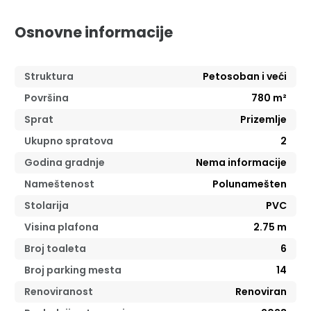
Osnovne informacije
Struktura
Petosoban i veći
Površina
780
m²
Sprat
Prizemlje
Ukupno spratova
2
Godina gradnje
Nema informacije
Nameštenost
Polunamešten
Stolarija
PVC
Visina plafona
2.75
m
Broj toaleta
6
Broj parking mesta
14
Renoviranost
Renoviran