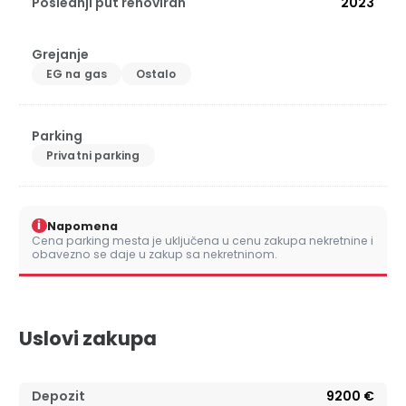
Poslednji put renoviran
2023
Grejanje
EG na gas
Ostalo
Parking
Privatni parking
i
Napomena
Cena parking mesta je uključena u cenu zakupa nekretnine i
obavezno se daje u zakup sa nekretninom.
Uslovi zakupa
Depozit
9200 €