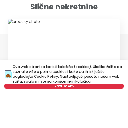
Slične nekretnine
ID 68337
Ova web stranica koristi kolačiće (cookies). Ukoliko želite da
7.500 €
saznate više o pojmu cookies i kako da ih isključite,
Izdavanje
•
Poslovni prostor
pogledajte
Cookie Policy
. Nastavljajući posetu našem web
sajtu, saglasni ste sa korišćenjem kolačića.
Razumem
Dragoslava Srejovića, Novi Sad
686 m²
Petosoban i veći
Prazan
Izaberite datum
Obriši
Izaberite vreme
Obriši