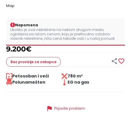
Map
i
Napomena
Ukoliko je ova nekretnina na nekom drugom mestu
oglašena sa nižom cenom, koju je prethodno odobrio
vlasnik nekretnine, niža cena takođe važi i u našoj ponudi.
9.200
€


Bez provizije
za zakupce
Petosoban i veći
780 m²
Polunamešten
EG na gas
flag
Prijavite problem