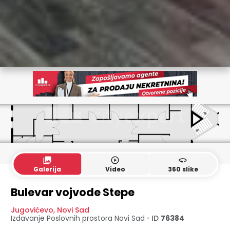
collections
play_circle_outline
360
Galerija
Video
360 slike
PR
1. sprat
Bulevar vojvode Stepe
Jugovićevo
,
Novi Sad
Izdavanje Poslovnih prostora
Novi Sad
•
ID
76384