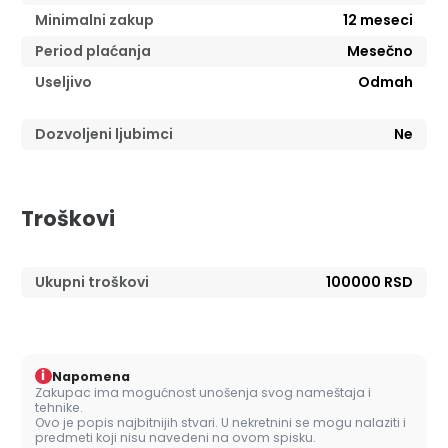
Minimalni zakup
12
meseci
Period plaćanja
Mesečno
Useljivo
Odmah
Dozvoljeni ljubimci
Ne
Troškovi
Ukupni troškovi
100000 RSD
i
Napomena
Zakupac ima mogućnost unošenja svog nameštaja i
tehnike.
Ovo je popis najbitnijih stvari. U nekretnini se mogu nalaziti i
predmeti koji nisu navedeni na ovom spisku.