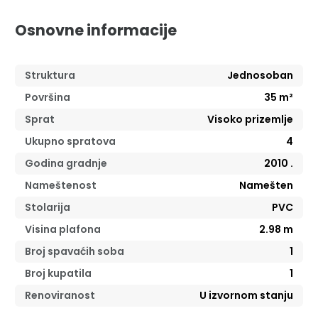
Osnovne informacije
Struktura
Jednosoban
Površina
35
m²
Sprat
Visoko prizemlje
Ukupno spratova
4
Godina gradnje
2010
.
Nameštenost
Namešten
Stolarija
PVC
Visina plafona
2.98
m
Broj spavaćih soba
1
Broj kupatila
1
Renoviranost
U izvornom stanju