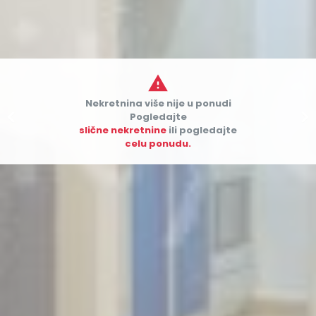

Nekretnina više nije u ponudi


Pogledajte
slične nekretnine
ili pogledajte
celu ponudu.