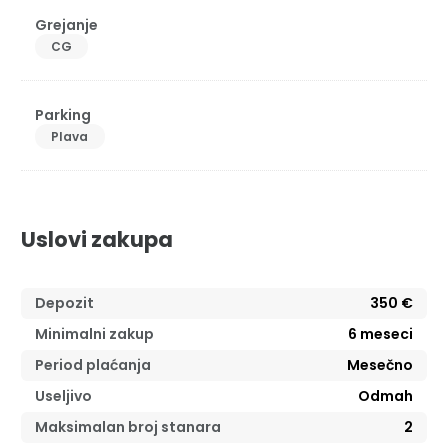
Grejanje
CG
Parking
Plava
Uslovi zakupa
Depozit
350 €
Minimalni zakup
6
meseci
Period plaćanja
Mesečno
Useljivo
Odmah
Maksimalan broj stanara
2