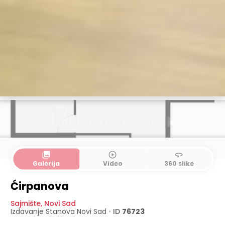
collections
play_circle_outline
360
Galerija
Video
360 slike
Ćirpanova
Sajmište
,
Novi Sad
Izdavanje Stanova
Novi Sad
•
ID
76723