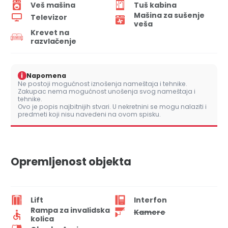
Veš mašina
Tuš kabina
Mašina za sušenje
Televizor
veša
Krevet na
razvlačenje
i
Napomena
Ne postoji mogućnost iznošenja nameštaja i tehnike.
Zakupac nema mogućnost unošenja svog nameštaja i
tehnike.
Ovo je popis najbitnijih stvari. U nekretnini se mogu nalaziti i
predmeti koji nisu navedeni na ovom spisku.
Opremljenost objekta
Lift
Interfon
Rampa za invalidska
Kamere
kolica