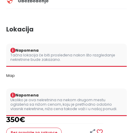
Obezbeđenje
Lokacija
i
Napomena
Tačna lokacija će biti prosleđena nakon što razgledanje
nekretnine bude zakazano.
Map
i
Napomena
Ukoliko je ova nekretnina na nekom drugom mestu
oglašena sa nižom cenom, koju je prethodno odobrio
vlasnik nekretnine, niža cena takođe važi i u našoj ponudi.
350
€


Bez provizije
za zakupce