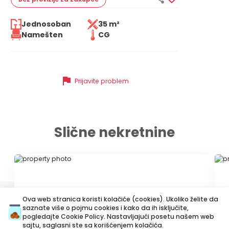
Jednosoban
35 m²
Namešten
CG
flag
Prijavite problem
Slične nekretnine
ID 37846
ID
Ova web stranica koristi kolačiće (cookies). Ukoliko želite da
saznate više o pojmu cookies i kako da ih isključite,
pogledajte
Cookie Policy
. Nastavljajući posetu našem web
sajtu, saglasni ste sa korišćenjem kolačića.